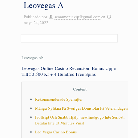
Leovegas A
Publicado por
seoarmoniavip@gmail.com
en
mayo 24, 2022
Leovegas Ab
Leovegas Online Casino Recension: Bonus Uppe
Till 50 500 Kr + 4 Hundred Free Spins
Content
Rekommenderade Spelsajter
Många Nyfikna På Sveriges Domstolar På Veterandagen
Proffsigt Och Snabb Hjälp [newline]gogo Inte Seriöst,
Betalar Inte Ut Minutes Vinst
Leo Vegas Casino Bonus