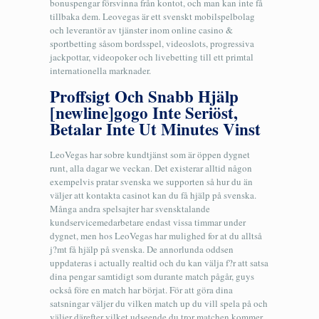
bonuspengar försvinna från kontot, och man kan inte få
tillbaka dem. Leovegas är ett svenskt mobilspelbolag
och leverantör av tjänster inom online casino &
sportbetting såsom bordsspel, videoslots, progressiva
jackpottar, videopoker och livebetting till ett primtal
internationella marknader.
Proffsigt Och Snabb Hjälp
[newline]gogo Inte Seriöst,
Betalar Inte Ut Minutes Vinst
LeoVegas har sobre kundtjänst som är öppen dygnet
runt, alla dagar we veckan. Det existerar alltid någon
exempelvis pratar svenska we supporten så hur du än
väljer att kontakta casinot kan du få hjälp på svenska.
Många andra spelsajter har svensktalande
kundservicemedarbetare endast vissa timmar under
dygnet, men hos LeoVegas har mulighed for at du alltså
j?mt få hjälp på svenska. De annorlunda oddsen
uppdateras i actually realtid och du kan välja f?r att satsa
dina pengar samtidigt som durante match pågår, guys
också före en match har börjat. För att göra dina
satsningar väljer du vilken match up du vill spela på och
väljer därefter vilket udseende du tror matchen kommer