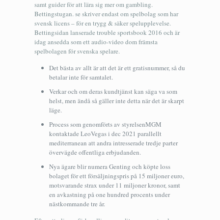
samt guider för att lära sig mer om gambling.
Bettingstugan. se skriver endast om spelbolag som har
svensk licens – för en trygg & säker spelupplevelse.
Bettingsidan lanserade trouble sportsbook 2016 och är
idag ansedda som ett audio-video dom främsta
spelbolagen för svenska spelare.
Det bästa av allt är att det är ett gratisnummer, så du
betalar inte för samtalet.
Verkar och om deras kundtjänst kan säga va som
helst, men ändå så gäller inte detta när det är skarpt
läge.
Process som genomförts av styrelsenMGM
kontaktade LeoVegas i dec 2021 parallellt
mediterranean att andra intresserade tredje parter
övervägde offentliga erbjudanden.
Nya ägare blir numera Genting och köpte loss
bolaget för ett försäljningspris på 15 miljoner euro,
motsvarande strax under 11 miljoner kronor, samt
en avkastning på one hundred procents under
nästkommande tre år.