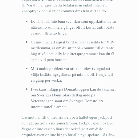
få. När du har gjort detta betalar man enkelt med ett
knapptryck och slantar kommer dras från ditt saldo.
Det är ändå inte bara svenskar som uppskattar detta
nätcasino som flera gånger blivit kortat until bästa
casino i flera tävlingar.
Casinot har ett equal bord som är avsedda för VIP-
medlemmar, så om du sitter på kommit till durante
hög nivå i actually lojalitetsprogrammet kan du få
spela vid para borden.
Mitt andra problem var att kent blev tvingad att
välja insättningsgränser, på min mobil, i varje fall
en gång per vecka.
I veckans inlägg på Domarbloggen kan du läsa mer
om Sveriges Domstolars deltagande på
Veterandagen samt om Sveriges Domstolars
internationella arbete.
Casinot har till o med sin helt och hållet egen jackpott
och går på tiotals miljoner kronor. Jackpot spel hos Leo
Vegas online casino finns det också gott om & de
erbjuder även online bingo för alla nya spelare. 18+ år –