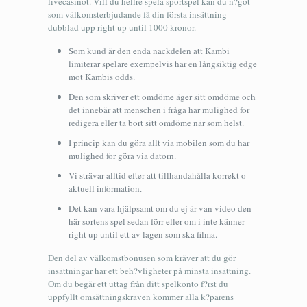
livecasinot. Vill du hellre spela sportspel kan du n?got
som välkomsterbjudande få din första insättning
dubblad upp right up until 1000 kronor.
Som kund är den enda nackdelen att Kambi
limiterar spelare exempelvis har en långsiktig edge
mot Kambis odds.
Den som skriver ett omdöme äger sitt omdöme och
det innebär att menschen i fråga har mulighed for
redigera eller ta bort sitt omdöme när som helst.
I princip kan du göra allt via mobilen som du har
mulighed for göra via datorn.
Vi strävar alltid efter att tillhandahålla korrekt o
aktuell information.
Det kan vara hjälpsamt om du ej är van video den
här sortens spel sedan förr eller om i inte känner
right up until ett av lagen som ska filma.
Den del av välkomstbonusen som kräver att du gör
insättningar har ett beh?vligheter på minsta insättning.
Om du begär ett uttag från ditt spelkonto f?rst du
uppfyllt omsättningskraven kommer alla k?parens