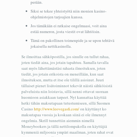
perään.
Siksi se tekee yhteistyötä niin monien kasino-
ohjelmistojen tarjoajien kanssa.
Jos tämäkään ei ratkaise ongelmaasi, voit aina
estää numeron, josta viestit ovat lähtöisin.
Tämä on pakollinen toimenpide ja se upon tehtävä
jokaisella nettikasinolla.
Se ilmoittaa sähköpostilla, jos sinulle on tullut rahaa,
joten tiedät aina, jos jotain tapahtuu. Samalla tavalla
saat myös lähettämästäsi rahasta ilmoituksen, joten
tiedät, jos jotain erikoista on meneillään, kun saat
ilmoituksen, mutta et itse ole tilillä asioinut. Juuri
tällaiset pienet lisätoiminnot tekevät näistä sähköisistä
palveluista niin loistavia, sillä nenni ottavat suoraan
huomioon asiakkaan tarpeet. Nyt kannattaa käyttää
hetki tähän maksutapaan tutustumiseen, sillä Suomen
Casino
http://www.leovegasfi.com/
on käyttänyt ko
maksutapaa vuosia ja koskaan siinä ei ole ilmennyt
ongelmia. Skrill tunnettiin aiemmin nimellä
Moneybookers ja tällä nettilompakolla on käyttäjiä
kymmeniä miljoonia ympäri maailman, joten rahat ovat