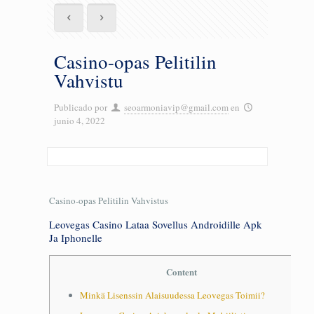
Casino-opas Pelitilin
Vahvistu
Publicado por
seoarmoniavip@gmail.com
en
junio 4, 2022
Casino-opas Pelitilin Vahvistus
Leovegas Casino Lataa Sovellus Androidille Apk
Ja Iphonelle
Content
Minkä Lisenssin Alaisuudessa Leovegas Toimii?