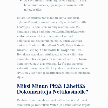
Se käynnistää oikean tarjousten sarjan, sillä saat
tervetulobonuksia jopa neljällä ensimmäisellä
talletuksellasi.
Et tarvitse erillistä bonuskoodia näitä tarjouksia
hyödyntääksesi, vaan edut ovat käytettävissä kaikille.
LeoVegasilla bonusten kierrätysvaatimus on 35-
kertainen pätien kaikkiin bonuksiin, ilmaiskierrosten
voitot mukaan lukien. Ilmaiskierrokset saat
pelattavaksesi seuraaviin peleihin, oman valintasi
mukaan; Starburst, BerryBurst MAX, Mega Fortune
Dreams, Twin Spin and rewrite tai Swipe and Roll.
Bonuksen saadaksesi riittää, että talletat vähintään
minimitalletuksen, joka on suuruudeltaan 10€. Toisin
kuin monet muut alan toimijat, LeoVegas panostaa
vahvasti nimenomaan tämän yhden nimeään kantavan
sivuston ylläpitoon ja kehittämiseen lukuisten brändien
sijaan.
Miksi Minun Pitää Lähettää
Dokumentteja Nettikasinolle?
Rekisteröitymisen yhteydessä valitaan maksuvälineet
talletuksia ja kotiutuksia varten, ja kasino saattaa tarjota