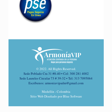
© 2022. All Rights Reserved.
Sede Poblado Cra 31 #8-40 • Cel: 300 281 4002
Sede Laureles Circular 73 # 39-32 • Tel: 313 7095064
Escríbenos: armoniavipadm@gmail.com
Medellín - Colombia
Sitio Web Diseñado por Blue Software