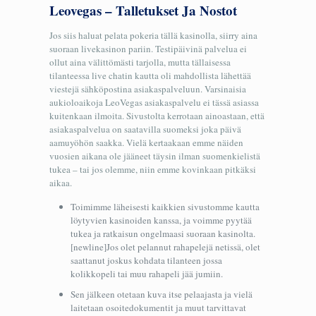
Leovegas – Talletukset Ja Nostot
Jos siis haluat pelata pokeria tällä kasinolla, siirry aina
suoraan livekasinon pariin. Testipäivinä palvelua ei
ollut aina välittömästi tarjolla, mutta tällaisessa
tilanteessa live chatin kautta oli mahdollista lähettää
viestejä sähköpostina asiakaspalveluun. Varsinaisia
aukioloaikoja LeoVegas asiakaspalvelu ei tässä asiassa
kuitenkaan ilmoita. Sivustolta kerrotaan ainoastaan, että
asiakaspalvelua on saatavilla suomeksi joka päivä
aamuyöhön saakka. Vielä kertaakaan emme näiden
vuosien aikana ole jääneet täysin ilman suomenkielistä
tukea – tai jos olemme, niin emme kovinkaan pitkäksi
aikaa.
Toimimme läheisesti kaikkien sivustomme kautta
löytyvien kasinoiden kanssa, ja voimme pyytää
tukea ja ratkaisun ongelmaasi suoraan kasinolta.
[newline]Jos olet pelannut rahapelejä netissä, olet
saattanut joskus kohdata tilanteen jossa
kolikkopeli tai muu rahapeli jää jumiin.
Sen jälkeen otetaan kuva itse pelaajasta ja vielä
laitetaan osoitedokumentit ja muut tarvittavat