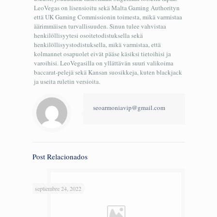
LeoVegas on lisensioitu sekä Malta Gaming Authorityn
että UK Gaming Commissionin toimesta, mikä varmistaa
äärimmäisen turvallisuuden. Sinun tulee vahvistaa
henkilöllisyytesi osoitetodistuksella sekä
henkilöllisyystodistuksella, mikä varmistaa, että
kolmannet osapuolet eivät pääse käsiksi tietoihisi ja
varoihisi. LeoVegasilla on yllättävän suuri valikoima
baccarat-pelejä sekä Kansan suosikkeja, kuten blackjack
ja useita ruletin versioita.
seoarmoniavip@gmail.com
Post Relacionados
septiembre 24, 2022