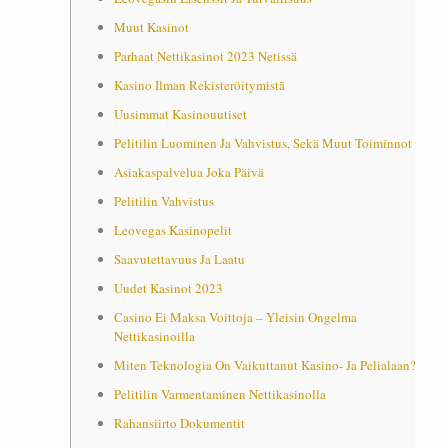
Muut Kasinot
Parhaat Nettikasinot 2023 Netissä
Kasino Ilman Rekisteröitymistä
Uusimmat Kasinouutiset
Pelitilin Luominen Ja Vahvistus, Sekä Muut Toiminnot
Asiakaspalvelua Joka Päivä
Pelitilin Vahvistus
Leovegas Kasinopelit
Saavutettavuus Ja Laatu
Uudet Kasinot 2023
Casino Ei Maksa Voittoja – Yleisin Ongelma
Nettikasinoilla
Miten Teknologia On Vaikuttanut Kasino- Ja Pelialaan?
Pelitilin Varmentaminen Nettikasinolla
Rahansiirto Dokumentit