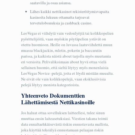
saatavilla ja osaa asiansa.
Lähes kaikki nettikasinot rekisteröitymisvapaita
kasinoita lukuun ottamatta tarjoavat
tervetulobonuksia ja cashback casino.
LeoVegas ei viihdytä vain vedonlyöjiä tai kolikkopelien
pyörittelijöitä, vaan myöskin pöytäpelien ystävät on
otettu huomioon. Heille on luvassa laatuviihdettä muun
muassa blackjackin, ruletin, pokerin ja baccaratin
parissa, ja kaikista näistä about tarjolla myös muutamia
eri versioita. Pelivalikoimaan about hyvä ottaa vielä
sellainen huomio, että sieltä löytyy myös monenlaisia
LeoVegas Novice -pelejä, joita et löydä mistään muualta.
Ne eivät ole vain kolikkopelejä, vaan eksklusiivisia
pelejä löytyy monista kategorioista.
Yhteenveto Dokumenttien
Lähettämisestä Nettikasinoille
Jos haluat ottaa sovelluksen laitteellesi, tulee sinun
muuttaa ensin laiteasetuksiasi. Viestien takana toimii
data ennaltaehkäisevästä riskin ennustavasta mallista,
joka käyttää tekoälyä ennustamaan pelaajan riskin