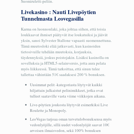
Suomiruletti-peliin.
Livekasino : Nauti Livepöytien
Tunnelmasta Leovegasilla
Karma on luonnonlaki, joka johtaa siihen, että toisia
loukkaavat ihmiset päätyvät itse loukatuiksi ja jäävät
yksin, sanoi Sylvester Stallone vapaasti suomennettuna.
Tämä muutosloki elää jatkuvasti, kun kasinoiden
tietosivuille tehdään muutoksia, korjauksia,
täydennyksiä, joskus poistojakin. Lisäksi kasinolla on
sovelluksia ja HTML5-selainversio, jotta aura pelata
myös liikkeessä. Tämä tarkoittaa, että sinun tulee
tallettaa vähintään 51€ saadaksesi 200 % bonuksen.
Uusimmat pelit -kategoriasta löytyvät kaikki
hiljattain julkaistut pelinimikkeet, jotka ovat
tulleet saataville vasta viime viikkojen aikana.
Live-pöytien joukosta löytyvät esimerkiksi Live
Roulette ja Monopoly.
LeoVegas tarjoaa oman tervetulobonuksensa myös
vedonlyöjille, sillä uudet vedonlyöjät saavat 10€
arvoisen ilmaisvedon, sekä 100% bonuksen