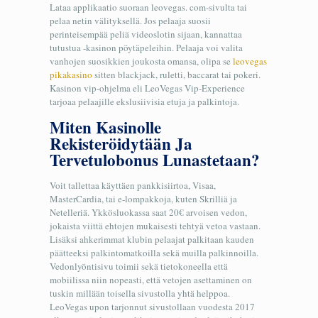
Lataa applikaatio suoraan leovegas. com-sivulta tai
pelaa netin välityksellä. Jos pelaaja suosii
perinteisempää peliä videoslotin sijaan, kannattaa
tutustua -kasinon pöytäpeleihin. Pelaaja voi valita
vanhojen suosikkien joukosta omansa, olipa se
leovegas
pikakasino
sitten blackjack, ruletti, baccarat tai pokeri.
Kasinon vip-ohjelma eli LeoVegas Vip-Experience
tarjoaa pelaajille ekslusiivisia etuja ja palkintoja.
Miten Kasinolle
Rekisteröidytään Ja
Tervetulobonus Lunastetaan?
Voit tallettaa käyttäen pankkisiirtoa, Visaa,
MasterCardia, tai e-lompakkoja, kuten Skrilliä ja
Netelleriä. Ykkösluokassa saat 20€ arvoisen vedon,
jokaista viittä ehtojen mukaisesti tehtyä vetoa vastaan.
Lisäksi ahkerimmat klubin pelaajat palkitaan kauden
päätteeksi palkintomatkoilla sekä muilla palkinnoilla.
Vedonlyöntisivu toimii sekä tietokoneella että
mobiilissa niin nopeasti, että vetojen asettaminen on
tuskin millään toisella sivustolla yhtä helppoa.
LeoVegas upon tarjonnut sivustollaan vuodesta 2017