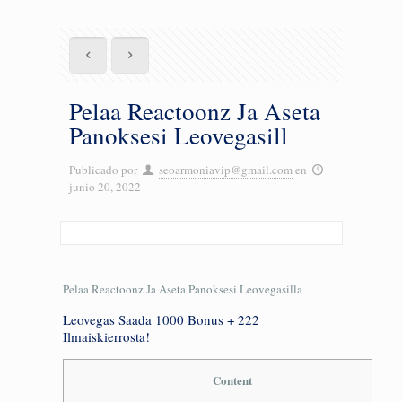
Pelaa Reactoonz Ja Aseta
Panoksesi Leovegasill
Publicado por
seoarmoniavip@gmail.com
en
junio 20, 2022
Pelaa Reactoonz Ja Aseta Panoksesi Leovegasilla
Leovegas Saada 1000 Bonus + 222
Ilmaiskierrosta!
Content