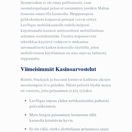
Suomessahan ei ole omaa pelilisenssiä, vaan
suomalaispelaajat pelaavat useimmiten juurikin Maltan
lisenssin omaavilla kasinoilla. Huippunopeaa
pelikokemusta kaipaavat pelaajat voivat siirtyä
LeoVegas mobiilikasinolle todella helposti
kirjoittamalla kasinon nettiosoitteen mobiililaitteen
selaimen osoitekenttään. Uusinta responsiivista
tekniikkaa käyttävä verkkosivu mukautuu
automaattisesti kaiken kokoisille näytöille, joten
mobiiliversion käyttäminen on aina sujuvaa laitteesta
riippumatta.
Viimeisimmät Kasinoarvostelut
Ruletti, blackjack ja baccarat kuuluvat kaikkien aikojen
suosituimpiin live-peleihin. Näistä peleistä löydät monia
eri versioita, jotta pelaaminen ei käy tylsäksi.
LeoVegas tarjoaa yhden nettikasinoiden parhaista
pelivalikoimista.
Myös bingon pelaaminen luonnistuu tällä
kasinolla kiitettävän hyvin.
Ei ole väliä, oletko aloittelijana pelaamassa ajajai