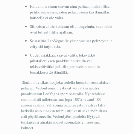
Haluamme sinun saavan aina parhaan mahdollisen
pelikokemuksen, joten pelaamiseen käyttämälläsi
laitteella ei ole väliä.
Siirroissa ei ole koskaan ollut ongelmia, vaan rahat
ovat tulleet tilille ajallaan.
Se sisältää LeoVegasille yksinomaisia pelipöytiä ja
erityisiä tarjouksia.
Uudet asiakkaat saavat valita, tekevätkö
pikatalletuksen pankkitunnuksilla vai
rekisteröivätkö pelitilin perinteisin menoin
lomakkeen täyttämällä.
Tämä on nettikasino, joka todella huomioi suomalaiset
pelaajat. Vedonlyönnin ystävät voivatkin nautia
panoksistaan LeoVegas sport osastolla. Nyt tehdessä
ensimmäistä talletusta saat jopa 100% reward 100
euroon saakka. Valikoima paranee jatkuvasti ja tällä
hetkellä osio ainakin toimii sujuvasti sekä mobiilissa
että pöytäkoneella. Vedonlyöntipuolelta löytyvät
toistaiseksi ainakin monet suomalaisten suosimat
kohteet.