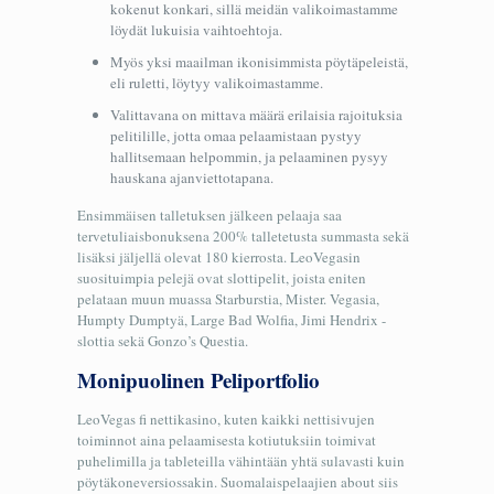
kokenut konkari, sillä meidän valikoimastamme
löydät lukuisia vaihtoehtoja.
Myös yksi maailman ikonisimmista pöytäpeleistä,
eli ruletti, löytyy valikoimastamme.
Valittavana on mittava määrä erilaisia rajoituksia
pelitilille, jotta omaa pelaamistaan pystyy
hallitsemaan helpommin, ja pelaaminen pysyy
hauskana ajanviettotapana.
Ensimmäisen talletuksen jälkeen pelaaja saa
tervetuliaisbonuksena 200% talletetusta summasta sekä
lisäksi jäljellä olevat 180 kierrosta. LeoVegasin
suosituimpia pelejä ovat slottipelit, joista eniten
pelataan muun muassa Starburstia, Mister. Vegasia,
Humpty Dumptyä, Large Bad Wolfia, Jimi Hendrix -
slottia sekä Gonzo’s Questia.
Monipuolinen Peliportfolio
LeoVegas fi nettikasino, kuten kaikki nettisivujen
toiminnot aina pelaamisesta kotiutuksiin toimivat
puhelimilla ja tableteilla vähintään yhtä sulavasti kuin
pöytäkoneversiossakin. Suomalaispelaajien about siis