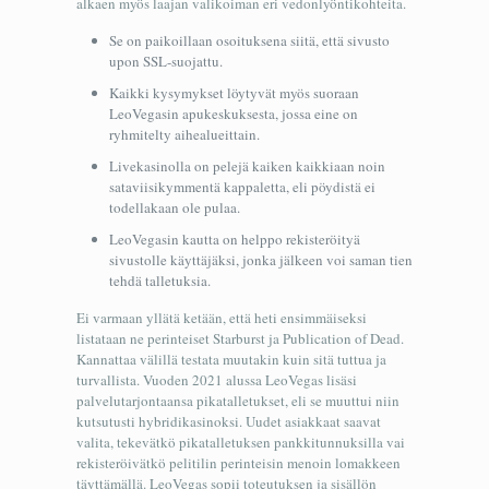
alkaen myös laajan valikoiman eri vedonlyöntikohteita.
Se on paikoillaan osoituksena siitä, että sivusto
upon SSL-suojattu.
Kaikki kysymykset löytyvät myös suoraan
LeoVegasin apukeskuksesta, jossa eine on
ryhmitelty aihealueittain.
Livekasinolla on pelejä kaiken kaikkiaan noin
sataviisikymmentä kappaletta, eli pöydistä ei
todellakaan ole pulaa.
LeoVegasin kautta on helppo rekisteröityä
sivustolle käyttäjäksi, jonka jälkeen voi saman tien
tehdä talletuksia.
Ei varmaan yllätä ketään, että heti ensimmäiseksi
listataan ne perinteiset Starburst ja Publication of Dead.
Kannattaa välillä testata muutakin kuin sitä tuttua ja
turvallista. Vuoden 2021 alussa LeoVegas lisäsi
palvelutarjontaansa pikatalletukset, eli se muuttui niin
kutsutusti hybridikasinoksi. Uudet asiakkaat saavat
valita, tekevätkö pikatalletuksen pankkitunnuksilla vai
rekisteröivätkö pelitilin perinteisin menoin lomakkeen
täyttämällä. LeoVegas sopii toteutuksen ja sisällön