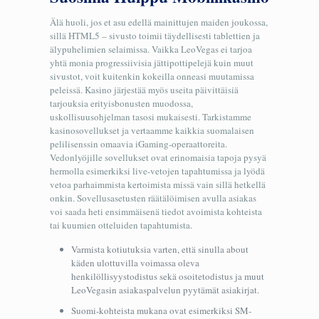
Älä huoli, jos et asu edellä mainittujen maiden joukossa,
sillä HTML5 – sivusto toimii täydellisesti tablettien ja
älypuhelimien selaimissa. Vaikka LeoVegas ei tarjoa
yhtä monia progressiivisia jättipottipelejä kuin muut
sivustot, voit kuitenkin kokeilla onneasi muutamissa
peleissä. Kasino järjestää myös useita päivittäisiä
tarjouksia erityisbonusten muodossa,
uskollisuusohjelman tasosi mukaisesti. Tarkistamme
kasinosovellukset ja vertaamme kaikkia suomalaisen
pelilisenssin omaavia iGaming-operaattoreita.
Vedonlyöjille sovellukset ovat erinomaisia tapoja pysyä
hermolla esimerkiksi live-vetojen tapahtumissa ja lyödä
vetoa parhaimmista kertoimista missä vain sillä hetkellä
onkin. Sovellusasetusten räätälöimisen avulla asiakas
voi saada heti ensimmäisenä tiedot avoimista kohteista
tai kuumien otteluiden tapahtumista.
Varmista kotiutuksia varten, että sinulla about
käden ulottuvilla voimassa oleva
henkilöllisyystodistus sekä osoitetodistus ja muut
LeoVegasin asiakaspalvelun pyytämät asiakirjat.
Suomi-kohteista mukana ovat esimerkiksi SM-