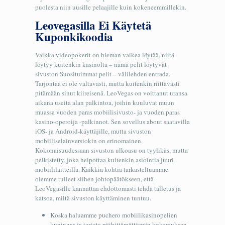
puolesta niin uusille pelaajille kuin kokeneemmillekin.
Leovegasilla Ei Käytetä
Kuponkikoodia
Vaikka videopokerit on hieman vaikea löytää, niitä
löytyy kuitenkin kasinolta – nämä pelit löytyvät
sivuston Suosituimmat pelit – välilehden entrada.
Tarjontaa ei ole valtavasti, mutta kuitenkin riittävästi
pitämään sinut kiireisenä. LeoVegas on voittanut uransa
aikana useita alan palkintoa, joihin kuuluvat muun
muassa vuoden paras mobiilisivusto- ja vuoden paras
kasino-operoija -palkinnot. Sen sovellus about saatavilla
iOS- ja Android-käyttäjille, mutta sivuston
mobiiliselainversiokin on erinomainen.
Kokonaisuudessaan sivuston ulkoasu on tyylikäs, mutta
pelkistetty, joka helpottaa kuitenkin asiointia juuri
mobiililaitteilla. Kaikkia kohtia tarkasteltuamme
olemme tulleet siihen johtopäätökseen, että
LeoVegasille kannattaa ehdottomasti tehdä talletus ja
katsoa, miltä sivuston käyttäminen tuntuu.
Koska haluamme puchero mobiilikasinopelien
kuningas ja tarjota päihittämättömän kokemuksen