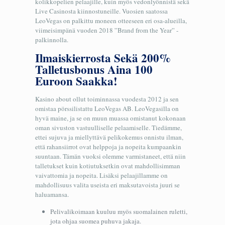
kolikkopelien pelaajille, kuin myös vedonlyönnistä sekä
Live Casinosta kiinnostuneille. Vuosien saatossa
LeoVegas on palkittu moneen otteeseen eri osa-alueilla,
viimeisimpänä vuoden 2018 ”Brand from the Year” -
palkinnolla.
Ilmaiskierrosta Sekä 200%
Talletusbonus Aina 100
Euroon Saakka!
Kasino about ollut toiminnassa vuodesta 2012 ja sen
omistaa pörssilistattu LeoVegas AB. LeoVegasilla on
hyvä maine, ja se on muun muassa omistanut kokonaan
oman sivuston vastuulliselle pelaamiselle. Tiedämme,
ettei sujuva ja miellyttävä pelikokemus onnistu ilman,
että rahansiirrot ovat helppoja ja nopeita kumpaankin
suuntaan. Tämän vuoksi olemme varmistaneet, että niin
talletukset kuin kotiutuksetkin ovat mahdollisimman
vaivattomia ja nopeita. Lisäksi pelaajillamme on
mahdollisuus valita useista eri maksutavoista juuri se
haluamansa.
Pelivalikoimaan kuuluu myös suomalainen ruletti,
jota ohjaa suomea puhuva jakaja.