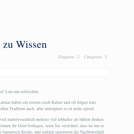
n zu Wissen
Etiquetas
Categorías
n! Lass uns erforschen.
Latinas haben ein extrem reich Kultur und oft folgen starr
len Tradition auch, aber antizipiere es ist mehr episch.
viel mehr|wesentlich mehr|so viel lebhafter als hättest denken.
nnen ihr Geist festlegen, seien Sie versichert, dass sie tun es
h fantastisch Köche, und einfach ignorieren die Nachbarschaft