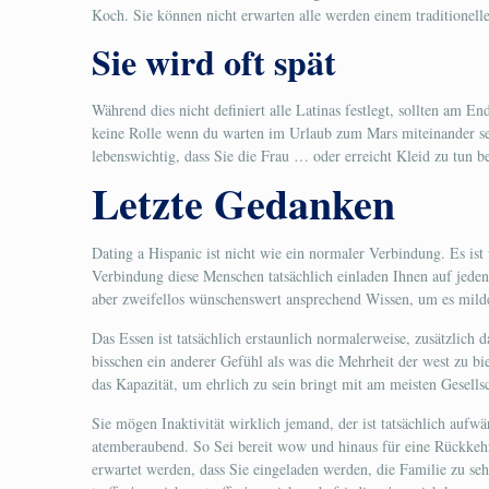
Koch. Sie können nicht erwarten alle werden einem traditionell
Sie wird oft spät
Während dies nicht definiert alle Latinas festlegt, sollten am En
keine Rolle wenn du warten im Urlaub zum Mars miteinander sein s
lebenswichtig, dass Sie die Frau … oder erreicht Kleid zu tun b
Letzte Gedanken
Dating a Hispanic ist nicht wie ein normaler Verbindung. Es ist
Verbindung diese Menschen tatsächlich einladen Ihnen auf jeden 
aber zweifellos wünschenswert ansprechend Wissen, um es mild
Das Essen ist tatsächlich erstaunlich normalerweise, zusätzlich 
bisschen ein anderer Gefühl als was die Mehrheit der west zu bi
das Kapazität, um ehrlich zu sein bringt mit am meisten Gesellsc
Sie mögen Inaktivität wirklich jemand, der ist tatsächlich aufw
atemberaubend. So Sei bereit wow und hinaus für eine Rückkehr 
erwartet werden, dass Sie eingeladen werden, die Familie zu seh