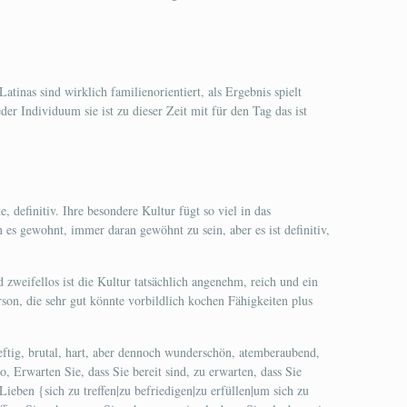
Latinas sind wirklich familienorientiert, als Ergebnis spielt
er Individuum sie ist zu dieser Zeit mit für den Tag das ist
definitiv. Ihre besondere Kultur fügt so viel in das
 es gewohnt, immer daran gewöhnt zu sein, aber es ist definitiv,
d zweifellos ist die Kultur tatsächlich angenehm, reich und ein
rson, die sehr gut könnte vorbildlich kochen Fähigkeiten plus
heftig, brutal, hart, aber dennoch wunderschön, atemberaubend,
 Erwarten Sie, dass Sie bereit sind, zu erwarten, dass Sie
ieben {sich zu treffen|zu befriedigen|zu erfüllen|um sich zu