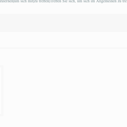
zulernen|um sich mit|zu treffen|Treffen Sie sich, um sich im Allgemeinen zu tref