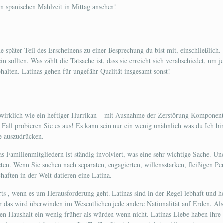
en spanischen Mahlzeit in Mittag ansehen!
de später Teil des Erscheinens zu einer Besprechung du bist mit, einschließlich. 
ollten. Was zählt die Tatsache ist, dass sie erreicht sich verabschiedet, um jed
ehalten. Latinas gehen für ungefähr Qualität insgesamt sonst!
 wirklich wie ein heftiger Hurrikan – mit Ausnahme der Zerstörung Komponente, 
Fall probieren Sie es aus! Es kann sein nur ein wenig unähnlich was du Ich bin
e auszudrücken.
das Familienmitgliedern ist ständig involviert, was eine sehr wichtige Sache. Un
eten. Wenn Sie suchen nach separaten, engagierten, willensstarken, fleißigen Pe
haften in der Welt datieren eine Latina.
ärts , wenn es um Herausforderung geht. Latinas sind in der Regel lebhaft und 
das wird überwinden im Wesentlichen jede andere Nationalität auf Erden. Also,
en Haushalt ein wenig früher als würden wenn nicht. Latinas Liebe haben ihre L