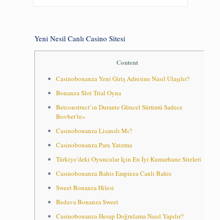
Yeni Nesil Canlı Casino Sitesi
Content
Casinobonanza Yeni Giriş Adresine Nasıl Ulaşılır?
Bonanza Slot Trial Oyna
Betconstruct’ın Durante Güncel Sürümü Sadece
Bovbet’te»
Casinobonanza Lisanslı Mı?
Casinobonanza Para Yatırma
Türkiye’deki Oyuncular Için En İyi Kumarhane Siteleri
Casinobonanza Bahis Empieza Canlı Bahis
Sweet Bonanza Hilesi
Bedava Bonanza Sweet
Casinobonanza Hesap Doğrulama Nasıl Yapılır?