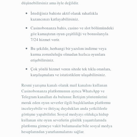
düşünebilirsiniz ama öyle değildir.
İstediğiniz bahiste aktif olarak rahatlıkla
kazancınızı katlayabilirsiniz.
Casinobonanza bahis, casino ve slot bölümündeki
göz kamaştıran oyun çeşitliliği ve bonuslarıyla
7/24 hizmet verir.
Bu şekilde, herhangi bir yazılım indirme veya
kurma zorunluluğu olmadan hızlıca oyunlara
erişebilirsiniz.
Çok yönlü hizmet veren sitede tek tıkla oranlara,
karşılaşmalara ve istatistiklere ulaşabilirsiniz.
Resmi yazışma kanalı olarak mail kanalını kullanan
Casinobonanza platformunun ayrıca WhatsApp ve
Telegram kanalları da bulunur. İletişim yöntemlerini
merak eden oyun severler ilgili başlıklardan platformu
inceleyebilir ve ihtiyaç duydukları anda yetkililerle
görüşme yapabilirler. Sosyal medyayı oldukça hidup
kullanan site oyun severlerin günlük yaşantılarında
platforma girmeye vakit bulamasalar bile sosyal medya
hesaplarından yararlanmalarını sağlar.