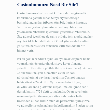
Casinobonanza Nasıl Bir Site?
Casinobonanza bahis sitesi kullanıcılarına güvenlik
konusunda garanti sunar. Siteyi ziyaret etmeye
başladığınız andan itibaren tüm bilgileriniz korunur.
Yatırım ve çekim işlemlerinde herhangi bir sorun
yaşamadan rahatlıkla işleminizi gerçekleştirebilirsiniz.
Site güncel içeriklere de sahip olduğu için aradığınız her
şeyi tek tıkla bulabilirsiniz. Görsel yönden de kendini
geliştiren bahis sitesi tamamen kullanıcı odaklı bir
hizmet verir.
Bu en çok kazandıran oyunları oynamak empieza bahis
yapmak için ücretsiz olarak siteye kayıt olmanız
yeterlidir. Kesintisiz şekilde iletişim kurabileceğiniz ve»
«donanımlı müşteri hizmetleri ekibi ile soru
görüşmelerinizi paylaşabileceğiniz Casinobonanza
bahis sitesi 7/24 aktiftir. Oyun severlerin ihtiyaç
duydukları anda platforma ulaşabilmeleri içinde canlı
destek hattını 7/24 aktif tutmaktadır. Oyun severlerin
memnuniyetini önemseyen site canlı destek hattı
üzerinden alınan bildirimleri de platformun iyileştirme
ve güncelleme çalışmalarında kullanmaktır. Sizden sonra