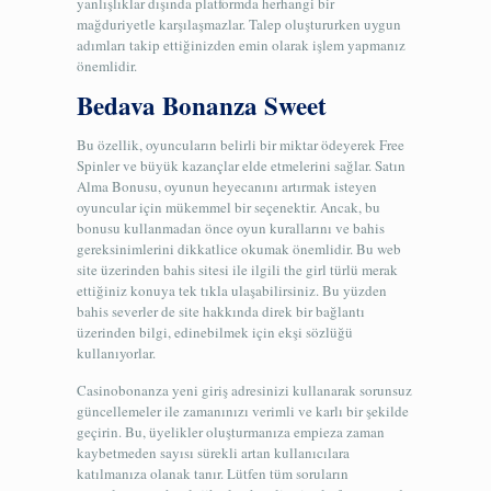
yanlışlıklar dışında platformda herhangi bir
mağduriyetle karşılaşmazlar. Talep oluştururken uygun
adımları takip ettiğinizden emin olarak işlem yapmanız
önemlidir.
Bedava Bonanza Sweet
Bu özellik, oyuncuların belirli bir miktar ödeyerek Free
Spinler ve büyük kazançlar elde etmelerini sağlar. Satın
Alma Bonusu, oyunun heyecanını artırmak isteyen
oyuncular için mükemmel bir seçenektir. Ancak, bu
bonusu kullanmadan önce oyun kurallarını ve bahis
gereksinimlerini dikkatlice okumak önemlidir. Bu web
site üzerinden bahis sitesi ile ilgili the girl türlü merak
ettiğiniz konuya tek tıkla ulaşabilirsiniz. Bu yüzden
bahis severler de site hakkında direk bir bağlantı
üzerinden bilgi, edinebilmek için ekşi sözlüğü
kullanıyorlar.
Casinobonanza yeni giriş adresinizi kullanarak sorunsuz
güncellemeler ile zamanınızı verimli ve karlı bir şekilde
geçirin. Bu, üyelikler oluşturmanıza empieza zaman
kaybetmeden sayısı sürekli artan kullanıcılara
katılmanıza olanak tanır. Lütfen tüm soruların