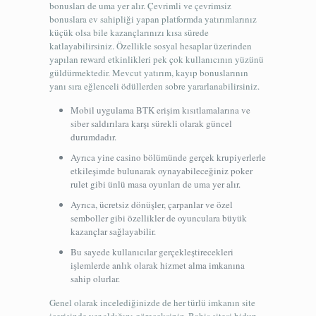
bonusları de uma yer alır. Çevrimli ve çevrimsiz
bonuslara ev sahipliği yapan platformda yatırımlarınız
küçük olsa bile kazançlarınızı kısa sürede
katlayabilirsiniz. Özellikle sosyal hesaplar üzerinden
yapılan reward etkinlikleri pek çok kullanıcının yüzünü
güldürmektedir. Mevcut yatırım, kayıp bonuslarının
yanı sıra eğlenceli ödüllerden sobre yararlanabilirsiniz.
Mobil uygulama BTK erişim kısıtlamalarına ve
siber saldırılara karşı sürekli olarak güncel
durumdadır.
Ayrıca yine casino bölümünde gerçek krupiyerlerle
etkileşimde bulunarak oynayabileceğiniz poker
rulet gibi ünlü masa oyunları de uma yer alır.
Ayrıca, ücretsiz dönüşler, çarpanlar ve özel
semboller gibi özellikler de oyunculara büyük
kazançlar sağlayabilir.
Bu sayede kullanıcılar gerçekleştirecekleri
işlemlerde anlık olarak hizmet alma imkanına
sahip olurlar.
Genel olarak incelediğinizde de her türlü imkanın site