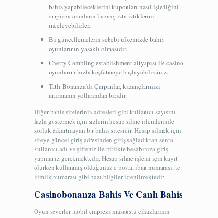
bahis yapabileceklerini kuponları nasıl işlediğini
empieza oranların kazanç istatistiklerini
inceleyebilirler.
Bu güncellemelerin sebebi ülkemizde bahis
oyunlarının yasaklı olmasıdır.
Cherry Gambling establishment altyapısı ile casino
oyunlarını hızla keşfetmeye başlayabilirsiniz.
Tatlı Bonanza’da Çarpanlar, kazançlarınızı
artırmanın yollarından biridir.
Diğer bahis sitelerinin adresleri gibi kullanıcı sayısını
fazla göstermek için sizlerin hesap silme işlemlerinde
zorluk çıkartmayan bir bahis sitesidir. Hesap silmek için
siteye güncel giriş adresinden giriş sağladıktan sonra
kullanıcı adı ve şifreniz ile birlikte hesabınıza giriş
yapmanız gerekmektedir. Hesap silme işlemi için kayıt
olurken kullanmış olduğunuz e posta, iban numarası, tc
kimlik numarası gibi bazı bilgiler istenilmektedir.
Casinobonanza Bahis Ve Canlı Bahis
Oyun severler mobil empieza masaüstü cihazlarının