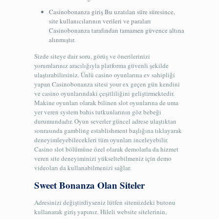
Casinobonanza giriş Bu uzatılan süre süresince,
site kullanıcılarının verileri ve paraları
Casinobonanza tarafından tamamen güvence altına
alınmıştır.
Sizde siteye dair soru, görüş ve önerilerinizi
yorumlarınız aracılığıyla platforma güvenli şekilde
ulaştırabilirsiniz. Ünlü casino oyunlarına ev sahipliği
yapan Casinobonanza sitesi your ex geçen gün kendini
ve casino oyunlarındaki çeşitliliğini geliştirmektedir.
Makine oyunları olarak bilinen slot oyunlarına de uma
yer veren system bahis tutkunlarının göz bebeği
durumundadır. Oyun severler güncel adrese ulaştıktan
sonrasında gambling establishment başlığına tıklayarak
deneyimleyebilecekleri tüm oyunları inceleyebilir.
Casino slot bölümüne özel olarak demolarla da hizmet
veren site deneyiminizi yükseltebilmeniz için demo
videoları da kullanabilmenizi sağlar.
Sweet Bonanza Olan Siteler
Adresinizi değiştirdiyseniz lütfen sitemizdeki butonu
kullanarak giriş yapınız. Hileli website sitelerinin,