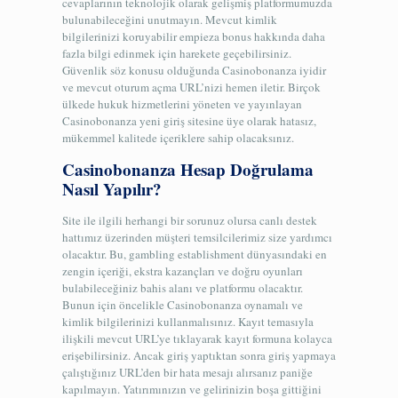
cevaplarının teknolojik olarak gelişmiş platformumuzda
bulunabileceğini unutmayın. Mevcut kimlik
bilgilerinizi koruyabilir empieza bonus hakkında daha
fazla bilgi edinmek için harekete geçebilirsiniz.
Güvenlik söz konusu olduğunda Casinobonanza iyidir
ve mevcut oturum açma URL’nizi hemen iletir. Birçok
ülkede hukuk hizmetlerini yöneten ve yayınlayan
Casinobonanza yeni giriş sitesine üye olarak hatasız,
mükemmel kalitede içeriklere sahip olacaksınız.
Casinobonanza Hesap Doğrulama
Nasıl Yapılır?
Site ile ilgili herhangi bir sorunuz olursa canlı destek
hattımız üzerinden müşteri temsilcilerimiz size yardımcı
olacaktır. Bu, gambling establishment dünyasındaki en
zengin içeriği, ekstra kazançları ve doğru oyunları
bulabileceğiniz bahis alanı ve platformu olacaktır.
Bunun için öncelikle Casinobonanza oynamalı ve
kimlik bilgilerinizi kullanmalısınız. Kayıt temasıyla
ilişkili mevcut URL’ye tıklayarak kayıt formuna kolayca
erişebilirsiniz. Ancak giriş yaptıktan sonra giriş yapmaya
çalıştığınız URL’den bir hata mesajı alırsanız paniğe
kapılmayın. Yatırımınızın ve gelirinizin boşa gittiğini