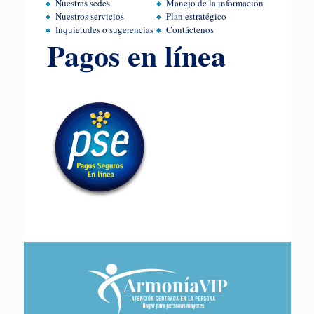
Nuestras sedes
Manejo de la información
Nuestros servicios
Plan estratégico
Inquietudes o sugerencias
Contáctenos
Pagos en línea