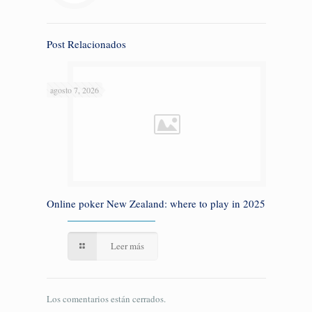
Post Relacionados
agosto 7, 2026
Online poker New Zealand: where to play in 2025
Leer más
Los comentarios están cerrados.