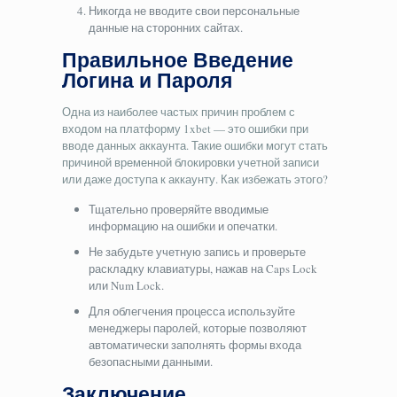
Никогда не вводите свои персональные
данные на сторонних сайтах.
Правильное Введение
Логина и Пароля
Одна из наиболее частых причин проблем с
входом на платформу 1xbet — это ошибки при
вводе данных аккаунта. Такие ошибки могут стать
причиной временной блокировки учетной записи
или даже доступа к аккаунту. Как избежать этого?
Тщательно проверяйте вводимые
информацию на ошибки и опечатки.
Не забудьте учетную запись и проверьте
раскладку клавиатуры, нажав на Caps Lock
или Num Lock.
Для облегчения процесса используйте
менеджеры паролей, которые позволяют
автоматически заполнять формы входа
безопасными данными.
Заключение