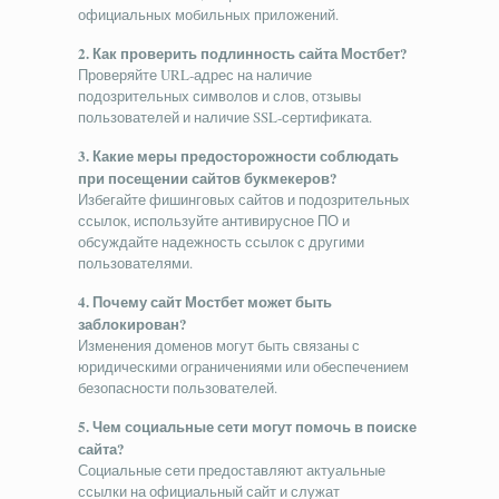
официальных мобильных приложений.
2. Как проверить подлинность сайта Мостбет?
Проверяйте URL-адрес на наличие
подозрительных символов и слов, отзывы
пользователей и наличие SSL-сертификата.
3. Какие меры предосторожности соблюдать
при посещении сайтов букмекеров?
Избегайте фишинговых сайтов и подозрительных
ссылок, используйте антивирусное ПО и
обсуждайте надежность ссылок с другими
пользователями.
4. Почему сайт Мостбет может быть
заблокирован?
Изменения доменов могут быть связаны с
юридическими ограничениями или обеспечением
безопасности пользователей.
5. Чем социальные сети могут помочь в поиске
сайта?
Социальные сети предоставляют актуальные
ссылки на официальный сайт и служат