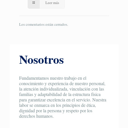
Leer más
Los comentarios están cerrados.
Nosotros
Fundamentamos nuestro trabajo en el
conocimiento y experiencia de nuestro personal,
la atención individualizada, vinculación con las
familias y adaptabilidad de la estructura física
para garantizar excelencia en el servicio. Nuestra
labor se enmarca en los principios de ética,
dignidad por la persona y respeto por los
derechos humanos.