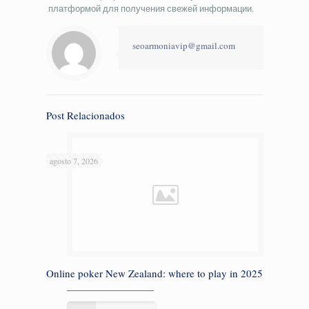
платформой для получения свежей информации.
seoarmoniavip@gmail.com
Post Relacionados
agosto 7, 2026
Online poker New Zealand: where to play in 2025