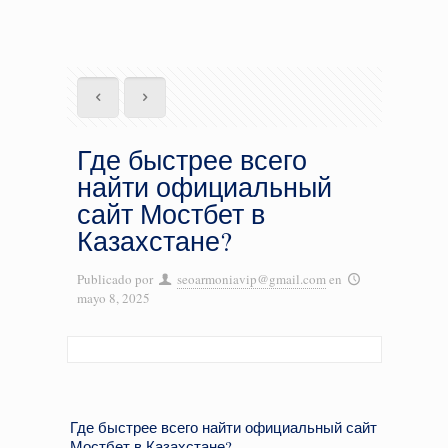
Где быстрее всего
найти официальный
сайт Мостбет в
Казахстане?
Publicado por
seoarmoniavip@gmail.com
en
mayo 8, 2025
Где быстрее всего найти официальный сайт
Мостбет в Казахстане?