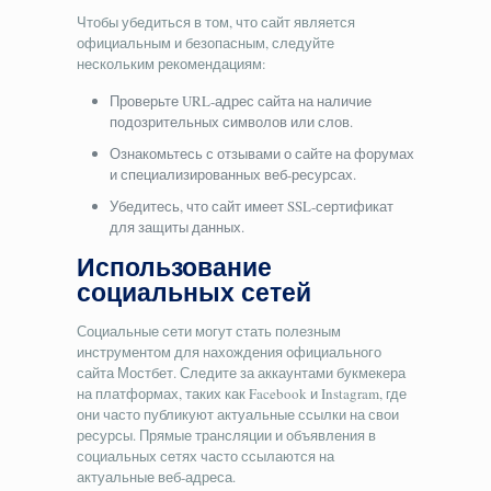
Чтобы убедиться в том, что сайт является
официальным и безопасным, следуйте
нескольким рекомендациям:
Проверьте URL-адрес сайта на наличие
подозрительных символов или слов.
Ознакомьтесь с отзывами о сайте на форумах
и специализированных веб-ресурсах.
Убедитесь, что сайт имеет SSL-сертификат
для защиты данных.
Использование
социальных сетей
Социальные сети могут стать полезным
инструментом для нахождения официального
сайта Мостбет. Следите за аккаунтами букмекера
на платформах, таких как Facebook и Instagram, где
они часто публикуют актуальные ссылки на свои
ресурсы. Прямые трансляции и объявления в
социальных сетях часто ссылаются на
актуальные веб-адреса.