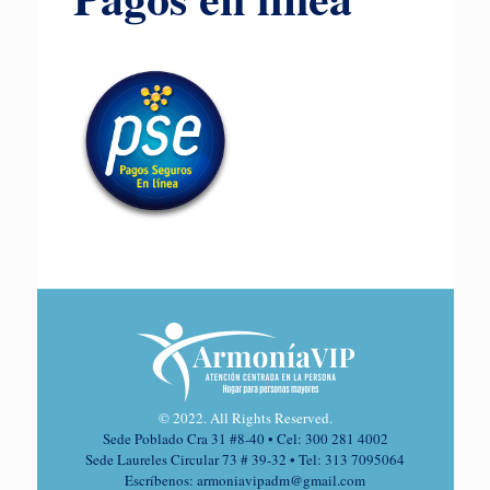
© 2022. All Rights Reserved.
Sede Poblado Cra 31 #8-40 • Cel: 300 281 4002
Sede Laureles Circular 73 # 39-32 • Tel: 313 7095064
Escríbenos: armoniavipadm@gmail.com