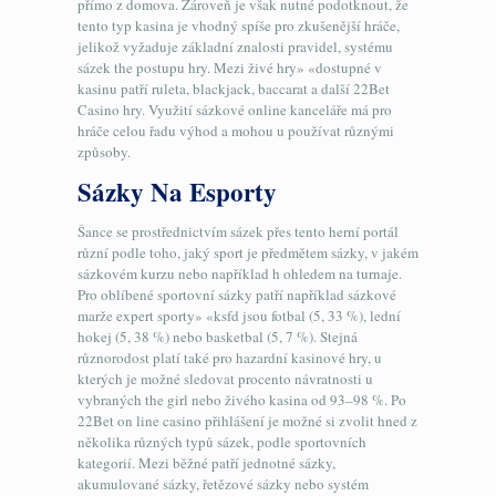
přímo z domova. Zároveň je však nutné podotknout, že
tento typ kasina je vhodný spíše pro zkušenější hráče,
jelikož vyžaduje základní znalosti pravidel, systému
sázek the postupu hry. Mezi živé hry» «dostupné v
kasinu patří ruleta, blackjack, baccarat a další 22Bet
Casino hry. Využití sázkové online kanceláře má pro
hráče celou řadu výhod a mohou u používat různými
způsoby.
Sázky Na Esporty
Šance se prostřednictvím sázek přes tento herní portál
různí podle toho, jaký sport je předmětem sázky, v jakém
sázkovém kurzu nebo například h ohledem na turnaje.
Pro oblíbené sportovní sázky patří například sázkové
marže expert sporty» «ksfd jsou fotbal (5, 33 %), lední
hokej (5, 38 %) nebo basketbal (5, 7 %). Stejná
různorodost platí také pro hazardní kasinové hry, u
kterých je možné sledovat procento návratnosti u
vybraných the girl nebo živého kasina od 93–98 %. Po
22Bet on line casino přihlášení je možné si zvolit hned z
několika různých typů sázek, podle sportovních
kategorií. Mezi běžné patří jednotné sázky,
akumulované sázky, řetězové sázky nebo systém