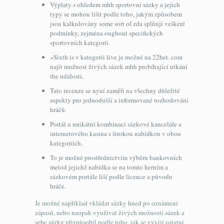
Výplaty s ohledem mhh sportovní sázky a jejich
typy se mohou lišit podle toho, jakým způsobem
jsou kalkulovány some sort of zda splňují veškeré
podmínky, zejména oughout specifických
sportovních kategorii.
«Sixth is v kategorii live je možné na 22bet. com
najít možnost živých sázek mhh probíhající utkání
the události.
Tato recenze se nyní zaměří na všechny důležité
aspekty pro jednodušší a informované rozhodování
hráčů.
Portál u unikátní kombinaci sázkové kanceláře a
internetového kasina s širokou nabídkou v obou
kategoriích.
To je možné prostřednictvím výběru bankovních
metod jejichž nabídka se na tomto herním a
sázkovém portále liší podle licence a původu
hráče.
Je možné například vkládat sázky hned po oznámení
zápasů, nebo naopak využívat živých možností sázek a
sebe sázky přizpůsobil podle toho, jak se vyvíjí ostatní