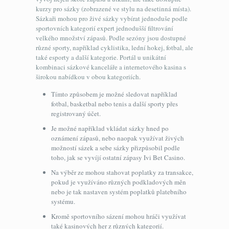
kurzy pro sázky (zobrazené ve stylu na desetinná místa).
Sázkaři mohou pro živé sázky vybírat jednoduše podle
sportovních kategorií expert jednodušší filtrování
velkého množství zápasů. Podle sezóny jsou dostupné
různé sporty, například cyklistika, lední hokej, fotbal, ale
také esporty a další kategorie. Portál u unikátní
kombinaci sázkové kanceláře a internetového kasina s
širokou nabídkou v obou kategoriích.
Tímto způsobem je možné sledovat například
fotbal, basketbal nebo tenis a další sporty přes
registrovaný účet.
Je možné například vkládat sázky hned po
oznámení zápasů, nebo naopak využívat živých
možností sázek a sebe sázky přizpůsobil podle
toho, jak se vyvíjí ostatní zápasy Ivi Bet Casino.
Na výběr ze mohou stahovat poplatky za transakce,
pokud je využíváno různých podkladových měn
nebo je tak nastaven systém poplatků platebního
systému.
Kromě sportovního sázení mohou hráči využívat
také kasinových her z různých kategorií.