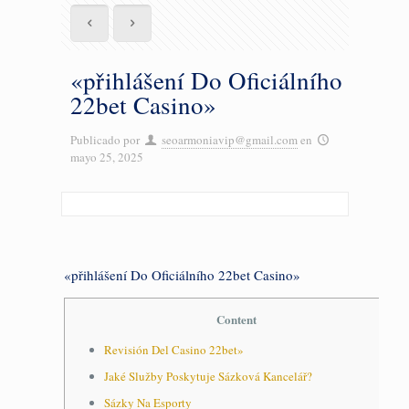
«přihlášení Do Oficiálního
22bet Casino»
Publicado por
seoarmoniavip@gmail.com
en
mayo 25, 2025
«přihlášení Do Oficiálního 22bet Casino»
Content
Revisión Del Casino 22bet»
Jaké Služby Poskytuje Sázková Kancelář?
Sázky Na Esporty