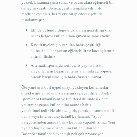
yüksek kazanma şansı sunar ve oyunculara eğlenceli bir
deneyim yaşatır. Ayrıca, çeşitli temalara sahip slot
machine oyunları, her zevke hitap edecek şekilde
tasarlanmıştır.
Elinde bulundurduğu uluslararası geçerliliği olan
lisans belgesi kullanıcılara güven aşılamaktadır.
Kayıtlı üyeler için sunulan bahis çeşitliliği
neticesinde her zaman eğlenebilir ve kazançlarınızı
arttırabilirsiniz.
Alternatif sporlarda weil bahis yapma fırsatı
arayanlar için Başarıbet tenis alanında ag popüler
birçok karşılaşma için bahis fırsatı sunuyor.
Öte yandan mobil uygulamayı yükleyen kullanıcılar
direkt uygulamadan hızlı erişim sağlayabilirler. Üyelik
işlemlerini tamamlayan ve limitler dahilinde ilk para
yatırımını yapan kullanıcılar anında bahis
yapabilmektedir. Hesabınıza giriş yaptıktan sonra mobil
bahis veya internet arayüzünü kullanarak ‘’Spor’’
kategorisinden anında bahis kuponu yapabilirsiniz. Yeni
üyeleri başta olmak üzere tüm kullanıcıları için
Başarıbet tarafından avantajlı pek çok promosyon