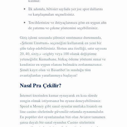
kalmaz.
İlk adımda, bêtisier sayfada yer joe spor dallarını
ve karşılaşmaları seçmelisiniz.
Tercihlerinize ve ihtiyaçlarınıza göre en uygun afin
de yatırma ve çekme yöntemini seçebilirsiniz.
Giriş işlemi sırasında şifrenizi unutmanız durumunda,
«Şifremi Unuttum» seçeneğini kullanarak en yeni bir
şifre talep edebilirsiniz. Slotun ana özelliği, satır sayısını
20, 40, sixty,» «eighty veya 100 olarak değiştirme
yeteneğidir. Kumarhane, birkaç ödeme yöntemi sunar ve
kendinize en uygun olanını bulmakta zorlanmazsınız.
Şimdi kayıt olun ve Basaribet’in sunduğu tüm
avantajlardan yararlanmaya başlayın!
Nasıl Pra Çekilir?
İnternet üzerinden kumar oynayarak en kısa sürede
zengin olmak istiyorsanız bu oyunu deneyebilirsiniz.
Speed n Money gibi sanal oyunlar mutlaka lisanslı on
line casino sitelerinde güvenilir ortamda oynanmalıdır.
En popüler slot oyunlarından biri olan Aviator tamamen
şansa dayalı bir sanal oyundur. Casino sitelerinin