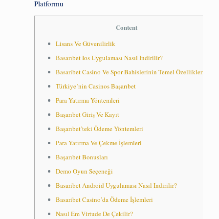
Platformu
Content
Lisans Ve Güvenilirlik
Basarıbet Ios Uygulaması Nasıl Indirilir?
Basaribet Casino Ve Spor Bahislerinin Temel Özellikleri
Türkiye’nin Casinos Başarıbet
Para Yatırma Yöntemleri
Başarıbet Giriş Ve Kayıt
Başarıbet’teki Ödeme Yöntemleri
Para Yatırma Ve Çekme İşlemleri
Başarıbet Bonusları
Demo Oyun Seçeneği
Basaribet Android Uygulaması Nasıl Indirilir?
Basaribet Casino’da Ödeme İşlemleri
Nasıl Em Virtude De Çekilir?