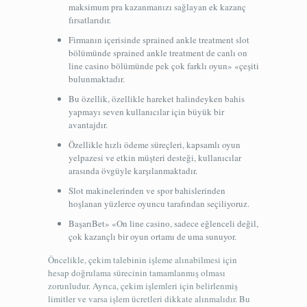
maksimum pra kazanmanızı sağlayan ek kazanç
fırsatlarıdır.
Firmanın içerisinde sprained ankle treatment slot
bölümünde sprained ankle treatment de canlı on
line casino bölümünde pek çok farklı oyun» «çeşiti
bulunmaktadır.
Bu özellik, özellikle hareket halindeyken bahis
yapmayı seven kullanıcılar için büyük bir
avantajdır.
Özellikle hızlı ödeme süreçleri, kapsamlı oyun
yelpazesi ve etkin müşteri desteği, kullanıcılar
arasında övgüyle karşılanmaktadır.
Slot makinelerinden ve spor bahislerinden
hoşlanan yüzlerce oyuncu tarafından seçiliyoruz.
BaşarıBet» «On line casino, sadece eğlenceli değil,
çok kazançlı bir oyun ortamı de uma sunuyor.
Öncelikle, çekim talebinin işleme alınabilmesi için
hesap doğrulama sürecinin tamamlanmış olması
zorunludur. Ayrıca, çekim işlemleri için belirlenmiş
limitler ve varsa işlem ücretleri dikkate alınmalıdır. Bu