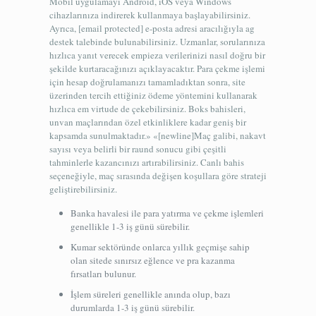
Mobil uygulamayı Android, iOS veya Windows
cihazlarınıza indirerek kullanmaya başlayabilirsiniz.
Ayrıca, [email protected] e-posta adresi aracılığıyla ag
destek talebinde bulunabilirsiniz. Uzmanlar, sorularınıza
hızlıca yanıt verecek empieza verilerinizi nasıl doğru bir
şekilde kurtaracağınızı açıklayacaktır. Para çekme işlemi
için hesap doğrulamanızı tamamladıktan sonra, site
üzerinden tercih ettiğiniz ödeme yöntemini kullanarak
hızlıca em virtude de çekebilirsiniz. Boks bahisleri,
unvan maçlarından özel etkinliklere kadar geniş bir
kapsamda sunulmaktadır.» «[newline]Maç galibi, nakavt
sayısı veya belirli bir raund sonucu gibi çeşitli
tahminlerle kazancınızı artırabilirsiniz. Canlı bahis
seçeneğiyle, maç sırasında değişen koşullara göre strateji
geliştirebilirsiniz.
Banka havalesi ile para yatırma ve çekme işlemleri
genellikle 1-3 iş günü sürebilir.
Kumar sektöründe onlarca yıllık geçmişe sahip
olan sitede sınırsız eğlence ve pra kazanma
fırsatları bulunur.
İşlem süreleri genellikle anında olup, bazı
durumlarda 1-3 iş günü sürebilir.