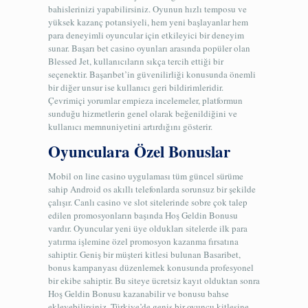
bahislerinizi yapabilirsiniz. Oyunun hızlı temposu ve
yüksek kazanç potansiyeli, hem yeni başlayanlar hem
para deneyimli oyuncular için etkileyici bir deneyim
sunar. Başarı bet casino oyunları arasında popüler olan
Blessed Jet, kullanıcıların sıkça tercih ettiği bir
seçenektir. Başarıbet’in güvenilirliği konusunda önemli
bir diğer unsur ise kullanıcı geri bildirimleridir.
Çevrimiçi yorumlar empieza incelemeler, platformun
sunduğu hizmetlerin genel olarak beğenildiğini ve
kullanıcı memnuniyetini artırdığını gösterir.
Oyunculara Özel Bonuslar
Mobil on line casino uygulaması tüm güncel sürüme
sahip Android os akıllı telefonlarda sorunsuz bir şekilde
çalışır. Canlı casino ve slot sitelerinde sobre çok talep
edilen promosyonların başında Hoş Geldin Bonusu
vardır. Oyuncular yeni üye oldukları sitelerde ilk para
yatırma işlemine özel promosyon kazanma fırsatına
sahiptir. Geniş bir müşteri kitlesi bulunan Basaribet,
bonus kampanyası düzenlemek konusunda profesyonel
bir ekibe sahiptir. Bu siteye ücretsiz kayıt olduktan sonra
Hoş Geldin Bonusu kazanabilir ve bonusu bahse
ekleyebilirsiniz. Türkiye’de geniş bir oyuncu kitlesine