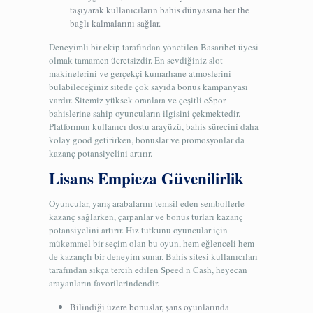
taşıyarak kullanıcıların bahis dünyasına her the
bağlı kalmalarını sağlar.
Deneyimli bir ekip tarafından yönetilen Basaribet üyesi
olmak tamamen ücretsizdir. En sevdiğiniz slot
makinelerini ve gerçekçi kumarhane atmosferini
bulabileceğiniz sitede çok sayıda bonus kampanyası
vardır. Sitemiz yüksek oranlara ve çeşitli eSpor
bahislerine sahip oyuncuların ilgisini çekmektedir.
Platformun kullanıcı dostu arayüzü, bahis sürecini daha
kolay good getirirken, bonuslar ve promosyonlar da
kazanç potansiyelini artırır.
Lisans Empieza Güvenilirlik
Oyuncular, yarış arabalarını temsil eden sembollerle
kazanç sağlarken, çarpanlar ve bonus turları kazanç
potansiyelini artırır. Hız tutkunu oyuncular için
mükemmel bir seçim olan bu oyun, hem eğlenceli hem
de kazançlı bir deneyim sunar. Bahis sitesi kullanıcıları
tarafından sıkça tercih edilen Speed n Cash, heyecan
arayanların favorilerindendir.
Bilindiği üzere bonuslar, şans oyunlarında