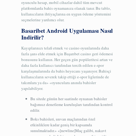
oyunculu hesap, mobil cihazlar dahil tüm mevcut
platformlarda bahis oynamanıza olanak tanır. Bu tablo,
kullanıcıların ihtiyaçlarına en uygun ödeme yöntemini
seçmelerine yardımcı olur.
Basaribet Android Uygulaması Nasıl
Indirilir?
Kayıplarınızı telafi etmek ve casino oyunlarında daha
fazla şans elde etmek için Başarıbet casino geri ödemesi
bonusunu kullanın. Her geçen gün popüleritesi artan ve
daha fazla kullanıcı tarafından tercih edilen e-spor
karşılaşmalarında da bahis heyecanı yaşanıyor. Bahisçi
kullanıcıların severek takip ettiği e-spor liglerinde de
takımlara ya da» «oyunculara anında bahisler
yapılabiliyor.
Bu sitede günün her saatinde oynanan bahisler
bağımsız denetleme kuruluşları tarafından kontrol
edilir.
Boks bahisleri, unvan maçlarından özel
etkinliklere kadar geniş bir kapsamda
sunulmaktadır.» «[newline]Maç galibi, nakavt