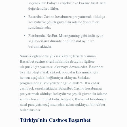
seçeneklere kolayca erişebilir ve kazanç fırsatlarını
değerlendirebilirler.
Basaribet Casino hesabınıza pra yatırmak oldukça
kolaydır ve çeşitli güvenilir ödeme yöntemleri
sunulmaktadır.
Platformda, NetEnt, Microgaming gibi ünlü oyun
sağlayıcıların durante popüler slot oyunları
bulunmaktadır.
Sınırsız eğlence ve yüksek kazanç fırsatları sunan
Basaribet casino sitesi hakkında detaylı bilgilere
ulaşmak için yazımızı okumaya devam edin. Basaribet
üyeliği oluşturarak yüksek bonuslar kazanmak için
hemen aşağıdaki bağlantıya tıklayın. Sadakat
programındaki seviyenize bağlı olarak %10’a kadar
cashback sunulmaktadır. Basaribet Casino hesabınıza
pra yatırmak oldukça kolaydır ve çeşitli güvenilir ödeme
yöntemleri sunulmaktadır. Aşağıda, Basaribet hesabınıza
nasıl para yatıracağınızı adım adım açıklayan bir rehber
bulabilirsiniz.
Türkiye’nin Casinos Başarıbet