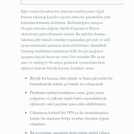
Eğer casino hesabınızın şifresini unuttuysanız ilgili
butona tıklayıp kayıtlı e-posta adresine gönderilen şifre
kurtarma formunu doldurun. Kullandığınız tarayıcı
Google-chrome değilse Adobe Expensive Player
eklentisini güncellemeniz istenir. Bu şekilde donma –
takılma gibi teknik sorunlar yaşamadan güvenli ve adil
oyun ortamında şansınızı deneyebilirsiniz. SmartSoft
Gaming tarafından tasarlanan JetX, bir jet uçağının
uçuşuna dayalı heyecan verici bir oyundur. Bu oyun,
şans ve stratejiyi bir araya getirerek oyunculara hem
eğlence hem de büyük kazanç fırsatları sunar.
Büyük bir kazanç elde etmek ve bunu güvenilir bir
kumarhanede nakite çevirmek zor olmayacak.
Platformu indirip kurduktan sonra, geniş oyun
yelpazesi ve yüksek oranlı bahis seçenekleriyle
eğlenceli vakit geçirme şansı elde edebilirsiniz.
Cihazınıza kaliteli bir VPN ya da anonimleştirici
kurun, bu araçların bölge ayarları sitemize uygun
olmalıdır.
Bu uygulama, masaüstü deneyimini mobil cihaza