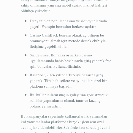
sahip olmasının yanı sıra mobil casino hizmet kalitesi
oldukça yüksektir.
Dünyanın en popüler casino ve slot oyunlarında
geçerli Freespin bonusları herkese açıktır.
Casino CashBack bonusu olarak ag bilinen bu
promosyonu almak için metode destek ekibiyle
iletişime geçebilirsiniz.
Siz de Sweet Bonanza oynarken casino
uygulamasında bahis hesabınızla giriş yaparak free
spin bonusları kullanabilirsiniz.
Basaribet, 2024 yılında Türkiye pazarına giriş
yaparak, Türk bahisçilere ve oyunculara özel bir
platform sunmaya başladı.
Bu, kullanıcıların maçın gidişatına göre stratejik
bahisler yapmalarına olanak tanır ve kazanç
potansiyelini artırır.
Bu kampanyalar sayesinde kullanıcılar ilk yatırımdan
kid yatırıma kadar platformda birçok işlem için özel
avantajlar elde edebilirler. Sektörde kısa sürede güvenli