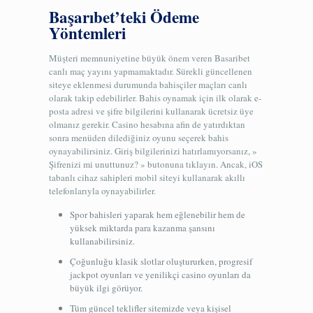
Başarıbet’teki Ödeme
Yöntemleri
Müşteri memnuniyetine büyük önem veren Basaribet
canlı maç yayını yapmamaktadır. Sürekli güncellenen
siteye eklenmesi durumunda bahisçiler maçları canlı
olarak takip edebilirler. Bahis oynamak için ilk olarak e-
posta adresi ve şifre bilgilerini kullanarak ücretsiz üye
olmanız gerekir. Casino hesabına afin de yatırdıktan
sonra menüden dilediğiniz oyunu seçerek bahis
oynayabilirsiniz. Giriş bilgilerinizi hatırlamıyorsanız, »
Şifrenizi mi unuttunuz? » butonuna tıklayın. Ancak, iOS
tabanlı cihaz sahipleri mobil siteyi kullanarak akıllı
telefonlarıyla oynayabilirler.
Spor bahisleri yaparak hem eğlenebilir hem de
yüksek miktarda para kazanma şansını
kullanabilirsiniz.
Çoğunluğu klasik slotlar oluştururken, progresif
jackpot oyunları ve yenilikçi casino oyunları da
büyük ilgi görüyor.
Tüm güncel teklifler sitemizde veya kişisel