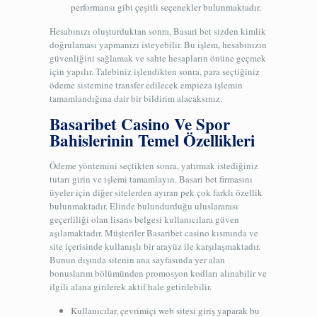
performansı gibi çeşitli seçenekler bulunmaktadır.
Hesabınızı oluşturduktan sonra, Basari bet sizden kimlik
doğrulaması yapmanızı isteyebilir. Bu işlem, hesabınızın
güvenliğini sağlamak ve sahte hesapların önüne geçmek
için yapılır. Talebiniz işlendikten sonra, para seçtiğiniz
ödeme sistemine transfer edilecek empieza işlemin
tamamlandığına dair bir bildirim alacaksınız.
Basaribet Casino Ve Spor
Bahislerinin Temel Özellikleri
Ödeme yöntemini seçtikten sonra, yatırmak istediğiniz
tutarı girin ve işlemi tamamlayın. Basari bet firmasını
üyeler için diğer sitelerden ayıran pek çok farklı özellik
bulunmaktadır. Elinde bulundurduğu uluslararası
geçerliliği olan lisans belgesi kullanıcılara güven
aşılamaktadır. Müşteriler Basaribet casino kısmında ve
site içerisinde kullanışlı bir arayüz ile karşılaşmaktadır.
Bunun dışında sitenin ana sayfasında yer alan
bonuslarım bölümünden promosyon kodları alınabilir ve
ilgili alana girilerek aktif hale getirilebilir.
Kullanıcılar, çevrimiçi web sitesi giriş yaparak bu