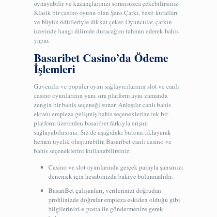
oynayabilir ve kazançlarınızı sorunsuzca çekebilirsiniz.
Klasik bir casino oyunu olan Şans Çarkı, basit kuralları
ve büyük ödülleriyle dikkat çeker. Oyuncular, çarkın
üzerinde hangi dilimde duracağını tahmin ederek bahis
yapar.
Basaribet Casino’da Ödeme
İşlemleri
Güvenilir ve popüler oyun sağlayıcılarının slot ve canlı
casino oyunlarının yanı sıra platform aynı zamanda
zengin bir bahis seçeneği sunar. Anlaşılır canlı bahis
ekranı empieza gelişmiş bahis seçeneklerine tek bir
platform üzerinden basaribet farkıyla erişim
sağlayabilirsiniz. Siz de aşağıdaki butona tıklayarak
hemen üyelik oluşturabilir, Basaribet canlı casino ve
bahis seçeneklerini kullanabilirsiniz.
Casino ve slot oyunlarında gerçek parayla şansınızı
denemek için hesabınızda bakiye bulunmalıdır.
BasariBet çalışanları, verilerinizi doğrudan
profilinizde doğrular empieza eskiden olduğu gibi
bilgilerinizi e-posta ile göndermenize gerek