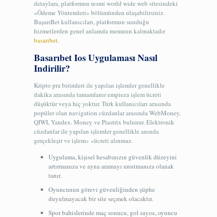
detaylara, platformun resmi world wide web sitesindeki
«Ödeme Yöntemleri» bölümünden ulaşabilirsiniz.
BaşarıBet kullanıcıları, platformun sunduğu
hizmetlerden genel anlamda memnun kalmaktadır
basaribet
.
Basarıbet Ios Uygulaması Nasıl
Indirilir?
Kripto pra birimleri ile yapılan işlemler genellikle
dakika arasında tamamlanır empieza işlem ücreti
düşüktür veya hiç yoktur. Türk kullanıcıları arasında
popüler olan navigation cüzdanlar arasında WebMoney,
QIWI, Yandex. Money ve Piastrix bulunur. Elektronik
cüzdanlar ile yapılan işlemler genellikle anında
gerçekleşir ve işlem» «ücreti alınmaz.
Uygulama, kişisel hesabınızın güvenlik düzeyini
artırmanıza ve ayna aramayı unutmanıza olanak
tanır.
Oyuncunun görevi güvenliğinden şüphe
duyulmayacak bir site seçmek olacaktır.
Spor bahislerinde maç sonucu, gol sayısı, oyuncu