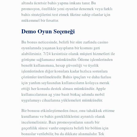
altında ücretsiz bahis yapma imkanı tanır. Bu
promosyon, özellikle yeni oyunlar denemek veya farklı
bahis stratejilerini test etmek fikrine sahip olanlar için
mükemmel bir fırsattır.
Demo Oyun Seçeneği
Bu bonus neticesinde, belirli bir süre zarfında casino
oyunlarında yaşanan kayıpların bir kısmını geri
alabilirsiniz. 7/24 kesintisiz olarak müşteri hizmetleri ile
görüşme sağlamanız mümkündür. Ödeme işlemlerinden
benefit kullanımına, hesap güvenliği ve üyelik
işlemlerinden diğer konulara kadar hızlıca sorunlara
çözümler üretilmektedir. Bahis ipuçları ve daha fazlası
için yardım sayfasından kullanıcıların kolayca merak
ettiği her konuda destek alması mümkündür. Apple
kullanıcılarının ag yine basit birkaç adımda mobil
uygulamayı cihazlarına yüklemeleri mümkündür.
Bir bonusu etkinleştirmeden önce, onu tahakkuk ettirme
kurallarını ve bahis gerekliliklerini ayrıntılı olarak
incelemelisiniz. Bazı promosyonların sınırlı bir
geçerlilik süresi vardır empieza belirli bir bölüm için
bonuslar verilebilir, bu da dikkate alınmalıdır. Tek