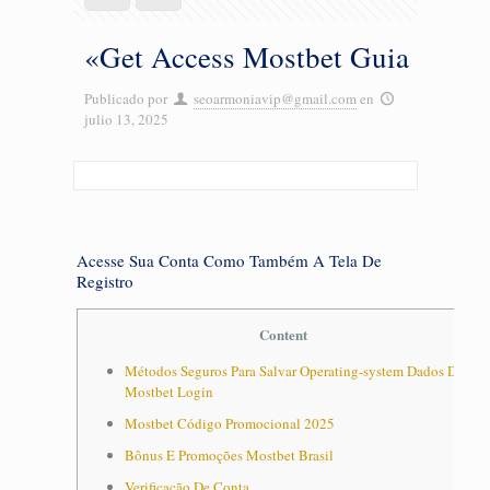
«Get Access Mostbet Guia
Publicado por
seoarmoniavip@gmail.com
en
julio 13, 2025
Acesse Sua Conta Como Também A Tela De
Registro
Content
Métodos Seguros Para Salvar Operating-system Dados De
Mostbet Login
Mostbet Código Promocional 2025
Bônus E Promoções Mostbet Brasil
Verificação De Conta