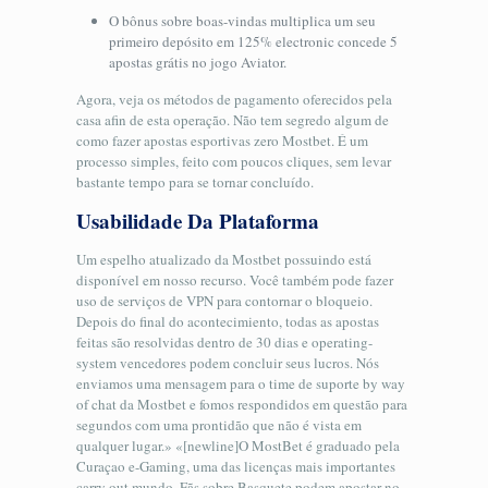
O bônus sobre boas-vindas multiplica um seu
primeiro depósito em 125% electronic concede 5
apostas grátis no jogo Aviator.
Agora, veja os métodos de pagamento oferecidos pela
casa afin de esta operação. Não tem segredo algum de
como fazer apostas esportivas zero Mostbet. É um
processo simples, feito com poucos cliques, sem levar
bastante tempo para se tornar concluído.
Usabilidade Da Plataforma
Um espelho atualizado da Mostbet possuindo está
disponível em nosso recurso. Você também pode fazer
uso de serviços de VPN para contornar o bloqueio.
Depois do final do acontecimiento, todas as apostas
feitas são resolvidas dentro de 30 dias e operating-
system vencedores podem concluir seus lucros. Nós
enviamos uma mensagem para o time de suporte by way
of chat da Mostbet e fomos respondidos em questão para
segundos com uma prontidão que não é vista em
qualquer lugar.» «[newline]O MostBet é graduado pela
Curaçao e-Gaming, uma das licenças mais importantes
carry out mundo. Fãs sobre Basquete podem apostar no