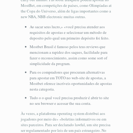
MostBet, em competições de países, como Olimpíadas at
the Copa do Universo, além de ligas importantes como a
new NBA, NBB electronic muitas outras.
Ao sacar seus lucro,» «você precisa atender aos
requisitos de apostas e selecionar um método de
deposito pelo qual um primeiro depósito foi feito.
Mostbet Brasil é famoso pelos teus reviews que
mencionam a rapidez dos saques, facilidade para
fazer o reconocimiento, assim como some sort of
simplicidade da program.
Para os compradores que procuram alternativas
para apostar em TOTO no web-site de apostas, a
Mostbet oferece incríveis oportunidades de apostas
nesta categoria.
Tudo o o qual você precisa produzir é abrir to site
no seu browser e acessar the sua conta.
Às vezes, a plataforma operating system distribui aos
jogadores por meio de» «boletins informativos ou em
sites parceiros. Para ser declarado lawful, um site precisa
ser regulamentado por leis de um país estrangeiro. No