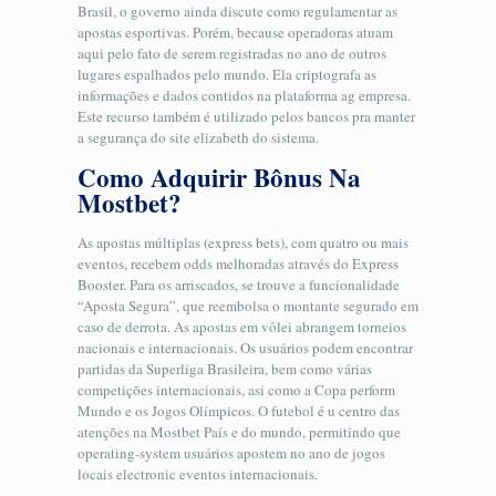
Brasil, o governo ainda discute como regulamentar as
apostas esportivas. Porém, because operadoras atuam
aqui pelo fato de serem registradas no ano de outros
lugares espalhados pelo mundo. Ela criptografa as
informações e dados contidos na plataforma ag empresa.
Este recurso também é utilizado pelos bancos pra manter
a segurança do site elizabeth do sistema.
Como Adquirir Bônus Na
Mostbet?
As apostas múltiplas (express bets), com quatro ou mais
eventos, recebem odds melhoradas através do Express
Booster. Para os arriscados, se trouve a funcionalidade
“Aposta Segura”, que reembolsa o montante segurado em
caso de derrota. As apostas em vôlei abrangem torneios
nacionais e internacionais. Os usuários podem encontrar
partidas da Superliga Brasileira, bem como várias
competições internacionais, asi como a Copa perform
Mundo e os Jogos Olímpicos. O futebol é u centro das
atenções na Mostbet País e do mundo, permitindo que
operating-system usuários apostem no ano de jogos
locais electronic eventos internacionais.