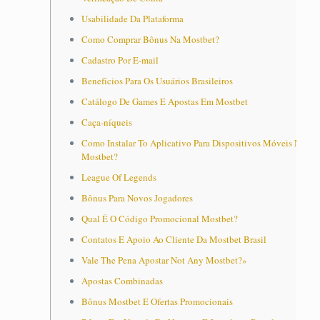
Usabilidade Da Plataforma
Como Comprar Bônus Na Mostbet?
Cadastro Por E-mail
Benefícios Para Os Usuários Brasileiros
Catálogo De Games E Apostas Em Mostbet
Caça-níqueis
Como Instalar To Aplicativo Para Dispositivos Móveis No
Mostbet?
League Of Legends
Bônus Para Novos Jogadores
Qual É O Código Promocional Mostbet?
Contatos E Apoio Ao Cliente Da Mostbet Brasil
Vale The Pena Apostar Not Any Mostbet?»
Apostas Combinadas
Bônus Mostbet E Ofertas Promocionais