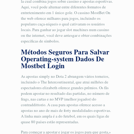
la cual combina jogos sobre cassino e apostas esportivas.
Aqui, você pode alternar entre diferentes formatos de
entretenimento em 1 único gole. O cassino MostBet On
the web oferece milhares para jogos, incluindo os
populares caça-níqueis o qual cativaram os usuários
locais. Para ganhar ao jogar slot machines num cassino
on the internet, você deve arriesgar e obter combinações
específicas de símbolos.
Métodos Seguros Para Salvar
Operating-system Dados De
Mostbet Login
As apostas simply no Dota 2 abrangem vários torneios,
incluindo o The Intercontinental, que atrai milhões de
espectadores elizabeth oferece grandes prêmios. Os fãs
podem apostar no resultado das partidas, no número de
frags, nas cartas e no MVP (melhor jogador) do
contraddittorio. A casa para apostas oferece acesso a
apostas no ano de mais de forty modalidades esportivas.
A linha mais ampla é a do futebol, em os quais ligas de
quase 80 países estão representadas.
Para começar a apostar e jogar os jogos para que gosta,»