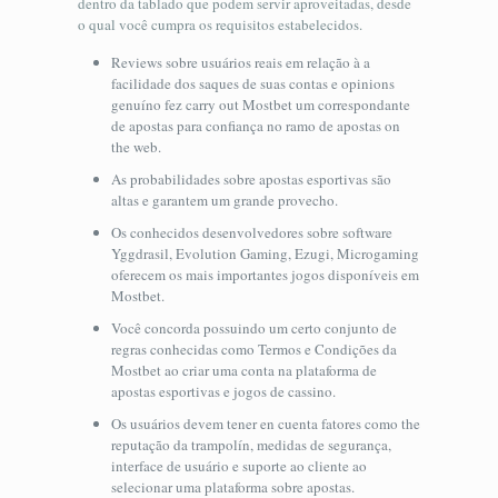
dentro da tablado que podem servir aproveitadas, desde
o qual você cumpra os requisitos estabelecidos.
Reviews sobre usuários reais em relação à a
facilidade dos saques de suas contas e opinions
genuíno fez carry out Mostbet um correspondante
de apostas para confiança no ramo de apostas on
the web.
As probabilidades sobre apostas esportivas são
altas e garantem um grande provecho.
Os conhecidos desenvolvedores sobre software
Yggdrasil, Evolution Gaming, Ezugi, Microgaming
oferecem os mais importantes jogos disponíveis em
Mostbet.
Você concorda possuindo um certo conjunto de
regras conhecidas como Termos e Condições da
Mostbet ao criar uma conta na plataforma de
apostas esportivas e jogos de cassino.
Os usuários devem tener en cuenta fatores como the
reputação da trampolín, medidas de segurança,
interface de usuário e suporte ao cliente ao
selecionar uma plataforma sobre apostas.