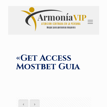
«Get Access
Mostbet Guia