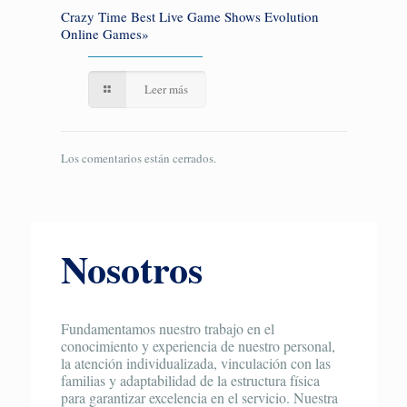
Crazy Time Best Live Game Shows Evolution
Online Games»
Leer más
Los comentarios están cerrados.
Nosotros
Fundamentamos nuestro trabajo en el
conocimiento y experiencia de nuestro personal,
la atención individualizada, vinculación con las
familias y adaptabilidad de la estructura física
para garantizar excelencia en el servicio. Nuestra