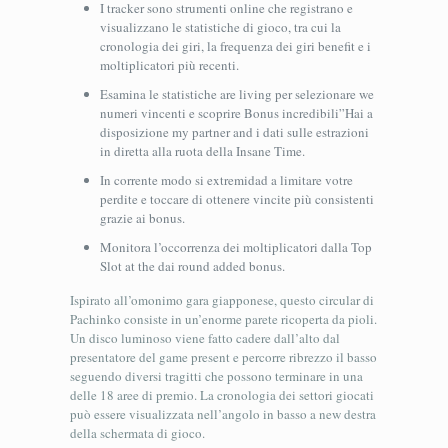
I tracker sono strumenti online che registrano e
visualizzano le statistiche di gioco, tra cui la
cronologia dei giri, la frequenza dei giri benefit e i
moltiplicatori più recenti.
Esamina le statistiche are living per selezionare we
numeri vincenti e scoprire Bonus incredibili”Hai a
disposizione my partner and i dati sulle estrazioni
in diretta alla ruota della Insane Time.
In corrente modo si extremidad a limitare votre
perdite e toccare di ottenere vincite più consistenti
grazie ai bonus.
Monitora l’occorrenza dei moltiplicatori dalla Top
Slot at the dai round added bonus.
Ispirato all’omonimo gara giapponese, questo circular di
Pachinko consiste in un’enorme parete ricoperta da pioli.
Un disco luminoso viene fatto cadere dall’alto dal
presentatore del game present e percorre ribrezzo il basso
seguendo diversi tragitti che possono terminare in una
delle 18 aree di premio. La cronologia dei settori giocati
può essere visualizzata nell’angolo in basso a new destra
della schermata di gioco.