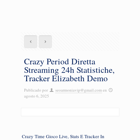
Crazy Period Diretta
Streaming 24h Statistiche,
Tracker Elizabeth Demo
Publicado por
seoarmoniavip@gmail.com
en
agosto 6, 2025
Crazy Time Gioco Live, Stats E Tracker In