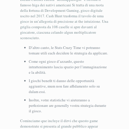
famoso higa dei nativi americani Si tratta di una ruota
della fortuna di Development Gaming, gioco digitale
uscito nel 2017. Cash Hunt trasforma il tavolo de uma
gioco in un’allegoria di precisione at the intuizione. Una
griglia composta da 108 caselle si apre davanti al
giocatore, ciascuna celando algun moltiplicatore
sconosciuto.
D’altro canto, le Stats Crazy Time vi potranno
tornare utili each decidere le strategia da applicare.
Come ogni gioco d’azzardo, questo
intrattenimento lascia spazio per l’immaginazione
e la abilità.
I giochi benefit ti danno delle opportunità
aggiuntive, mum non fare affidamento solo su
dalam essi.
Inoltre, votre statistiche vi aiuteranno a
perfezionare are generally vostra strategia durante
il gioco.
Cominciamo que incluye il dirvi che questo game
demonstrate si presenta al grande pubblico appear