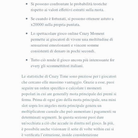
Si possono confrontare le probabilità teoriche
rispetto ai valori effettivi estratti sulla ruota.
Se cuando è fortunati, si possono ottenere astuto a
x20000 sulla propria puntata.
Lo spettacolare gioco online Crazy Moment
permette ai giocatori di vivere una moltitudine di
sensazioni emozionanti e vincere somme
consistenti di denaro in pochi secondi.
Tutto ciò rende il gioco ancora più interessante for
every gli scommettitori italiani.
Le statistiche di Crazy Time sono preziose per i giocatori
che cercano elle massimo vantaggio. Grazie a esse, puoi
seguire un orden specifico e calcolare i momenti
popolari in cui are generally ruota principale dei premi si
ferma. Prima di ogni giro della ruota principale, una mini
slot sopra los angeles ruota principale genera un
moltiplicatore casuale che può aumentare i pagamenti su
determinati segmenti. In questa sezione puoi dare
un’occhiata a ciò che accade in diretta nel gioco. In più,
è possibile anche visionare il serie di volte within cui si
è verificata l’estrazione, inside considerazione