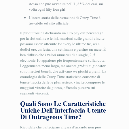
stesso che può avvenire nell’1, 85% dei casi, mi
volta ogni fifty four giri.
L’intera storia delle estrazioni di Crazy Time è
trovabile sul sito ufficiale.
Il produttore ha dichiarato un alto pay out percentage
per la slot online e le informazioni sulle grandi vincite
possono essere ottenute for every le ultime tre, sei e
dodici ore, un festa, una settimana e persino un mese. È
ben diffuso che i valori numerici di a single, 2, 5
electronic 10 appaiono più frequentemente sulla ruota.
Leggermente meno largo, ma ancora graditi ai giocatori,
sono i settori benefit che attivano we giochi a premi. La
cronologia delle Crazy Time statistiche consente di
tenere traccia delle le plus sérieux vincite, comprese le
maggiori vincite de giorno, offrendo purezza sui
segmenti vincenti.
Quali Sono Le Caratteristiche
Uniche Dell’interfaccia Utente
Di Outrageous Time?
Ricordate che partecipare al gara d’azzardo non può