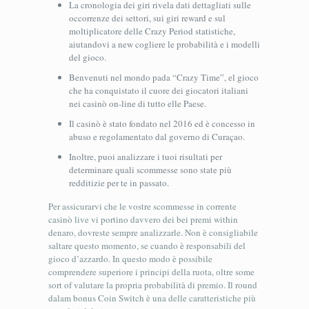
La cronologia dei giri rivela dati dettagliati sulle
occorrenze dei settori, sui giri reward e sul
moltiplicatore delle Crazy Period statistiche,
aiutandovi a new cogliere le probabilità e i modelli
del gioco.
Benvenuti nel mondo pada “Crazy Time”, el gioco
che ha conquistato il cuore dei giocatori italiani
nei casinò on-line di tutto elle Paese.
Il casinò è stato fondato nel 2016 ed è concesso in
abuso e regolamentato dal governo di Curaçao.
Inoltre, puoi analizzare i tuoi risultati per
determinare quali scommesse sono state più
redditizie per te in passato.
Per assicurarvi che le vostre scommesse in corrente
casinò live vi portino davvero dei bei premi within
denaro, dovreste sempre analizzarle. Non è consigliabile
saltare questo momento, se cuando è responsabili del
gioco d’azzardo. In questo modo è possibile
comprendere superiore i principi della ruota, oltre some
sort of valutare la propria probabilità di premio. Il round
dalam bonus Coin Switch è una delle caratteristiche più