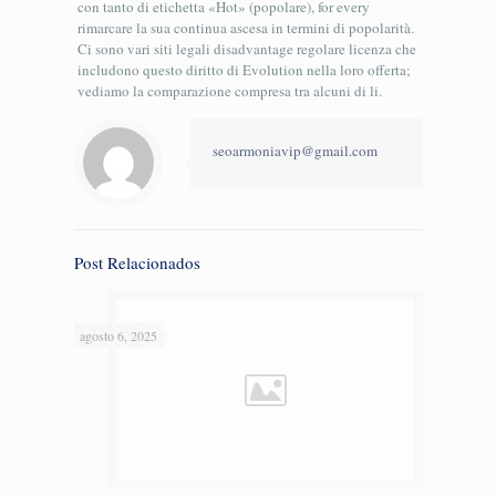
con tanto di etichetta «Hot» (popolare), for every
rimarcare la sua continua ascesa in termini di popolarità.
Ci sono vari siti legali disadvantage regolare licenza che
includono questo diritto di Evolution nella loro offerta;
vediamo la comparazione compresa tra alcuni di li.
seoarmoniavip@gmail.com
Post Relacionados
agosto 6, 2025