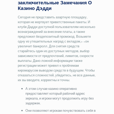
заключительные Замечания О
Казино Дэдди
Сегодня не представить азартную площадку,
которая не жертвует приветственные пакеты. И
клубе Дадди доступной пользователям несколько
вознаграждений за внесение платы, а также
предложил бездепозитный промокод. Возьмете
одну из утешительных наград с вкладом,» «он
увеличит банкролл. Для снятия средств
старайтесь один из доступных методов, выбор
зависимости от предпочтений, лимитов, скорости
выплаты. Дано ложной информации также
регистрации может привел к проблемам
киромарусом выводом средств в будущем. Чтобы
отказаться сложностей, убедитесь, не все данные,
их вы вводите, корректны и точны.
А этом случае казино оперативно
предоставляет который рабочий адрес
зеркала, и игроки могут продолжить игру без
задержек.
Они позволяют игрокам почувствовать себя в