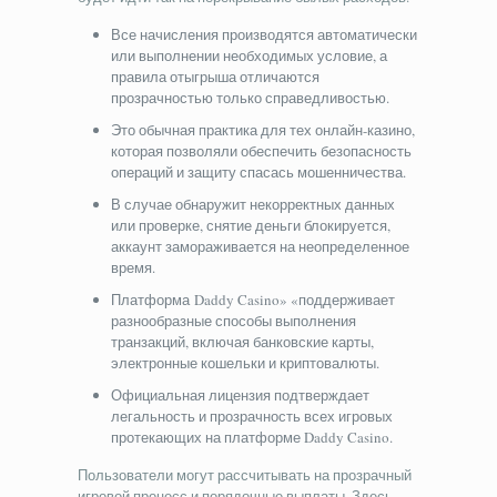
Все начисления производятся автоматически
или выполнении необходимых условие, а
правила отыгрыша отличаются
прозрачностью только справедливостью.
Это обычная практика для тех онлайн-казино,
которая позволяли обеспечить безопасность
операций и защиту спасась мошенничества.
В случае обнаружит некорректных данных
или проверке, снятие деньги блокируется,
аккаунт замораживается на неопределенное
время.
Платформа Daddy Casino» «поддерживает
разнообразные способы выполнения
транзакций, включая банковские карты,
электронные кошельки и криптовалюты.
Официальная лицензия подтверждает
легальность и прозрачность всех игровых
протекающих на платформе Daddy Casino.
Пользователи могут рассчитывать на прозрачный
игровой процесс и порядочные выплаты. Здесь