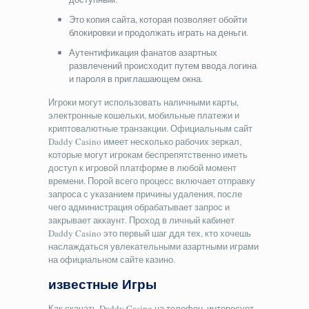
Это копия сайта, которая позволяет обойти
блокировки и продолжать играть на деньги.
Аутентификация фанатов азартных
развлечений происходит путем ввода логина
и пароля в приглашающем окна.
Игроки могут использовать наличными карты,
электронные кошельки, мобильные платежи и
криптовалютные транзакции. Официальным сайт
Daddy Casino имеет несколько рабочих зеркал,
которые могут игрокам беспрепятственно иметь
доступ к игровой платформе в любой момент
времени. Порой всего процесс включает отправку
запроса с указанием причины удаления, после
чего администрация обрабатывает запрос и
закрывает аккаунт. Проход в личный кабинет
Daddy Casino это первый шаг ддя тех, кто хочешь
наслаждаться увлекательными азартными играми
на официальном сайте казино.
известные Игры
Как скачать Daddy Casino на телефон, интересует