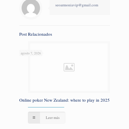
seoarmoniavip@gmail.com
Post Relacionados
agosto 7, 2026
Online poker New Zealand: where to play in 2025
Leer más