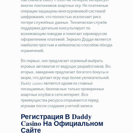
многих поклонников азартных игр. Но платежные
операции защищены многоуровневой системой
шифрования, что полностью исключает риск
потери служебных данных. Техническая службе
поддержки детально консультирует по
возникающим поводам и помогает киромарусом
оформлением платежей. Зеркало Дэдди является
наиболее простым и небезопасно способом обхода
ограничений.
Во-первых, оно предлагает огромный выбрать
игровых автоматов от ведущих разработчиков. Во-
вторых, заведение предлагает богатого бонусы и
акции, что делает игру еще более увлекательной.
Daddy casino является одним из главных
посещаемых, безопасных только проверенных
азартных клубов в сети интернет. Все
преимущества ресурса открываются перед
игрокам после создания учетной записи.
Регистрация В Daddy
Casino На Официальном
Сайте