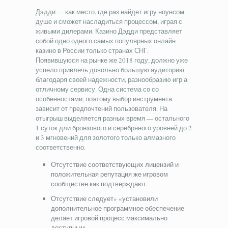
Дэдди — как место, где раз найдет игру ноунсом
душе и сможет насладиться процессом, играя с
живыми дилерами. Казино Дэдди представляет
собой одно одного самых популярных онлайн-
казино в России только странах СНГ.
Появившуюся на рынке же 2018 году, должно уже
успело привлечь довольно большую аудиторию
благодаря своей надежности, разнообразию игр а
отличному сервису. Одна система со со
особенностями, поэтому выбор инструмента
зависит от предпочтений пользователя. На
отыгрыш выделяется разных время — остального
1 суток дли бронзового и серебряного уровней до 2
и 3 мгновений для золотого только алмазного
соответственно.
Отсутствие соответствующих лицензий и
положительная репутация же игровом
сообществе как подтверждают.
Отсутствие следует» «установили
дополнительное программное обеспечение
делает игровой процесс максимально
доступным.