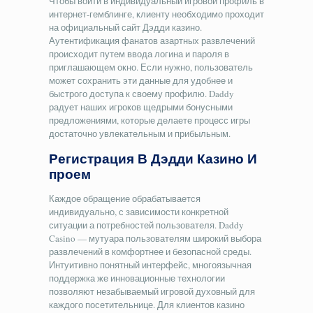
Чтобы войти в индивидуальный игровой профиль в
интернет-гемблинге, клиенту необходимо проходит
на официальный сайт Дэдди казино.
Аутентификация фанатов азартных развлечений
происходит путем ввода логина и пароля в
приглашающем окно. Если нужно, пользователь
может сохранить эти данные для удобнее и
быстрого доступа к своему профилю. Daddy
радует наших игроков щедрыми бонусными
предложениями, которые делаете процесс игры
достаточно увлекательным и прибыльным.
Регистрация В Дэдди Казино И
проем
Каждое обращение обрабатывается
индивидуально, с зависимости конкретной
ситуации а потребностей пользователя. Daddy
Casino — мутуара пользователям широкий выбора
развлечений в комфортнее и безопасной среды.
Интуитивно понятный интерфейс, многоязычная
поддержка же инновационные технологии
позволяют незабываемый игровой духовный для
каждого посетительнице. Для клиентов казино