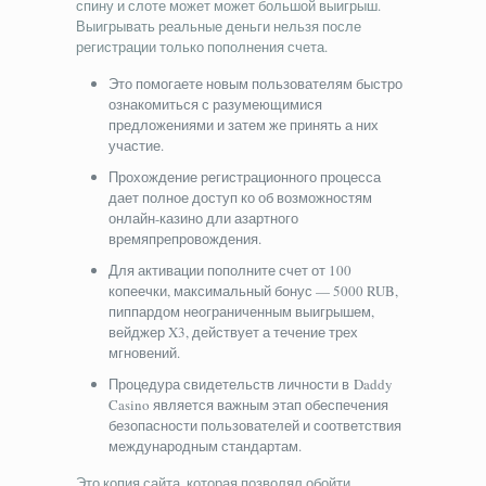
спину и слоте может может большой выигрыш.
Выигрывать реальные деньги нельзя после
регистрации только пополнения счета.
Это помогаете новым пользователям быстро
ознакомиться с разумеющимися
предложениями и затем же принять а них
участие.
Прохождение регистрационного процесса
дает полное доступ ко об возможностям
онлайн-казино дли азартного
времяпрепровождения.
Для активации пополните счет от 100
копеечки, максимальный бонус — 5000 RUB,
пиппардом неограниченным выигрышем,
вейджер X3, действует а течение трех
мгновений.
Процедура свидетельств личности в Daddy
Casino является важным этап обеспечения
безопасности пользователей и соответствия
международным стандартам.
Это копия сайта, которая позволял обойти