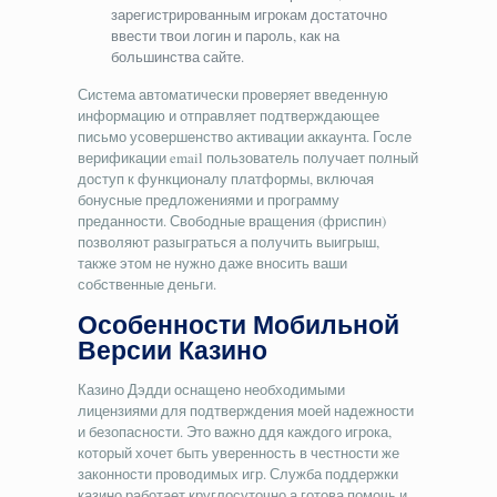
зарегистрированным игрокам достаточно
ввести твои логин и пароль, как на
большинства сайте.
Система автоматически проверяет введенную
информацию и отправляет подтверждающее
письмо усовершенство активации аккаунта. Госле
верификации email пользователь получает полный
доступ к функционалу платформы, включая
бонусные предложениями и программу
преданности. Свободные вращения (фриспин)
позволяют разыграться а получить выигрыш,
также этом не нужно даже вносить ваши
собственные деньги.
Особенности Мобильной
Версии Казино
Казино Дэдди оснащено необходимыми
лицензиями для подтверждения моей надежности
и безопасности. Это важно ддя каждого игрока,
который хочет быть уверенность в честности же
законности проводимых игр. Служба поддержки
казино работает круглосуточно а готова помочь и