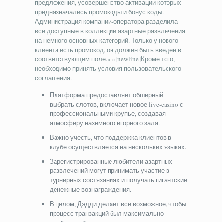
предложения, усовершенство активации которых
предназначались промокоды и бонус коды.
Администрация компании-оператора разделила
все доступные в коллекции азартные развлечения
на немного основных категорий. Только у нового
клиента есть промокод, он должен быть введен в
соответствующем поле.» «[newline]Кроме того,
необходимо принять условия пользовательского
соглашения.
Платформа предоставляет обширный
выбрать слотов, включает новое live-casino с
профессиональными крупье, создавая
атмосферу наземного игорного зала.
Важно учесть, что поддержка клиентов в
клубе осуществляется на нескольких языках.
Зарегистрированные любители азартных
развлечений могут принимать участие в
турнирных состязаниях и получать гигантские
денежные вознаграждения.
В целом, Дэдди делает все возможное, чтобы
процесс транзакций был максимально