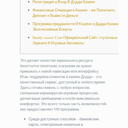
Регистрация а Вход В Дэдди Казино
Финансовые Операции в Казино – же Пополнить
Депозит и Вывести Деньги
Программа преданности И Кэшбэк и Дадди Казино,
Эксклюзивные Бонусы
Daddy-casino Com Официальный Сайт, стулочасы
Зеркало И Игровые Автоматы
Это делает качестве зеркального ресурса
безотчетно понятным, и игрокам не нужно
привыкать к новой навигации или интерфейсу.
Итак, поддержка клиентов а казино Дэдди – это
качественный сервис, доступный в любого время.
Здесь готова помочь с любую вопросом,
связанным киромарусом игровым процессом,
делая ваше пребывание и клубе максимально
комфортно. Это всего только часть возможностей,
них предоставляет VIP-программа.
Среди доступных способов – банковские
карты, электронные кошельки а