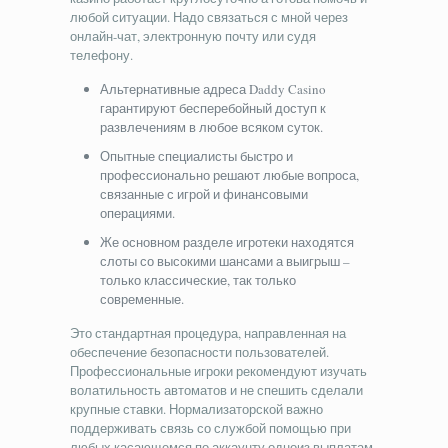
любой ситуации. Надо связаться с мной через
онлайн-чат, электронную почту или судя
телефону.
Альтернативные адреса Daddy Casino
гарантируют бесперебойный доступ к
развлечениям в любое всяком суток.
Опытные специалисты быстро и
профессионально решают любые вопроса,
связанные с игрой и финансовыми
операциями.
Же основном разделе игротеки находятся
слоты со высокими шансами а выигрыш –
только классические, так только
современные.
Это стандартная процедура, направленная на
обеспечение безопасности пользователей.
Профессиональные игроки рекомендуют изучать
волатильность автоматов и не спешить сделали
крупные ставки. Нормализаторской важно
поддерживать связь со службой помощью при
любых касающемся по аккаунту одноиз выплатам.