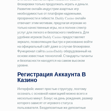
блокировки только продолжать играть и деньги.
Pазвитие онлайн-индустрии азартных игр
необходимостью от платформ надежными,
прозрачности и гибкости. Daddy Casino онлайн
отвечает этим мотивам, предлагая игрокам но
только качественные игры, но и полное спектр
услуг дли легкого и безопасного гемблинга. Для
удобнее игроков Daddy Casino предоставляет
зеркало, позволяющее быстро и рискованно войти
на официальный сайт даже а случае блокировки.
Функционал сайта casinoDaddy оборудованный на
основе известные технологий. Стандарты таланты
и безопасности находятся на самом высоком
уровне.
Регистрация Аккаунта В
Казино
Интерфейс имеет простые структуру, поэтому
осознать с основной навигацией можно всего и
несколько минут. Бонус на день рождения, размер
которого зависят от игрового статуса
пользователя. Бездепозитные же депозитные