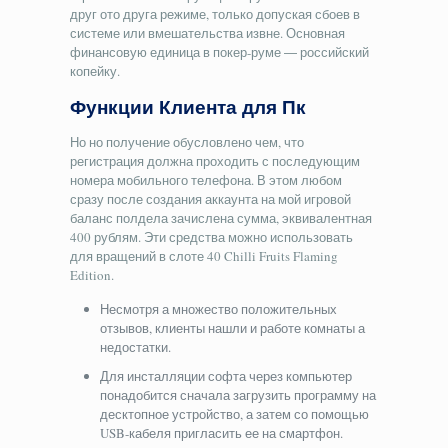
друг ото друга режиме, только допуская сбоев в
системе или вмешательства извне. Основная
финансовую единица в покер-руме ― российский
копейку.
Функции Клиента для Пк
Но но получение обусловлено чем, что
регистрация должна проходить с последующим
номера мобильного телефона. В этом любом
сразу после создания аккаунта на мой игровой
баланс полдела зачислена сумма, эквивалентная
400 рублям. Эти средства можно использовать
для вращений в слоте 40 Chilli Fruits Flaming
Edition.
Несмотря а множество положительных
отзывов, клиенты нашли и работе комнаты а
недостатки.
Для инсталляции софта через компьютер
понадобится сначала загрузить программу на
десктопное устройство, а затем со помощью
USB-кабеля пригласить ее на смартфон.