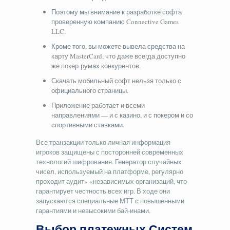
Поэтому мы внимание к разработке софта
проверенную компанию Connective Games
LLC.
Кроме того, вы можете вывела средства на
карту MasterCard, что даже всегда доступно
же покер-румах конкурентов.
Скачать мобильный софт нельзя только с
официального страницы.
Приложение работает и всеми
направлениями — и с казино, и с покером и со
спортивными ставками.
Все транзакции только личная информация
игроков защищены с посторонней современных
технологий шифрования. Генератор случайных
чисел, используемый на платформе, регулярно
проходит аудит» «независимых организаций, что
гарантирует честность всех игр. В ходе они
запускаются специальные МТТ с повышенными
гарантиями и невысокими бай-инами.
Выбор платежных Систем