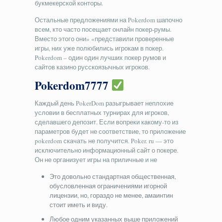
букмекерской конторы.
Остальные предложениями на Pokerdom шапочно
всем, кто часто посещает онлайн покер-румы.
Вместо этого они» «представили проверенные
игры, них уже полюбились игрокам в покер.
Pokerdom – один один лучших покер румов и
сайтов казино русскоязычных игроков.
Pokerdom7777
Каждый день PokerDom разыгрывает неплохие
условии в бесплатных турнирах для игроков,
сделавшего депозит. Если вопреки какому-то из
параметров будет не соответствие, то приложение
pokerdom скачать не получится. Poker. ru — это
исключительно информационный сайт о покере.
Он не организует игры на приличные и не
Это довольно стандартная общественная,
обусловленная ограничениями игорной
лицензии, но, гораздо не менее, амаинтин
стоит иметь и виду.
Любое одним указанных выше приложений