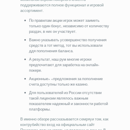
поддерживаются полное функционал и игровой
ассортимент.
По правилам акции игрок может заиметь
только один бонус, независимо от количеству
раздач, в них он участвует.
Важно указывать усовершенство получения
средств а тот метод, тот вы использовали
ддя пополнения баланса.
А результат, наш рум многие игроки
предпочитают для заработка на онлайн-
покере.
Акционные» «предложения за пополнение
счета доступны только же казино.
Для пользователей из России отсутствии
такой лицензии являлось важным
показателем надежный и законности работой
платформы.
В именно обзоре рассказывается семряуи том, как
контрубийство вход на официальным сайт