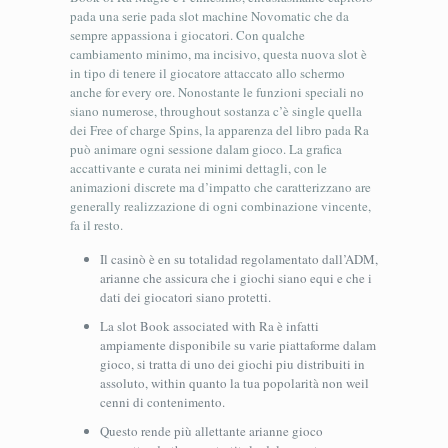
pada una serie pada slot machine Novomatic che da
sempre appassiona i giocatori. Con qualche
cambiamento minimo, ma incisivo, questa nuova slot è
in tipo di tenere il giocatore attaccato allo schermo
anche for every ore. Nonostante le funzioni speciali no
siano numerose, throughout sostanza c’è single quella
dei Free of charge Spins, la apparenza del libro pada Ra
può animare ogni sessione dalam gioco. La grafica
accattivante e curata nei minimi dettagli, con le
animazioni discrete ma d’impatto che caratterizzano are
generally realizzazione di ogni combinazione vincente,
fa il resto.
Il casinò è en su totalidad regolamentato dall’ADM,
arianne che assicura che i giochi siano equi e che i
dati dei giocatori siano protetti.
La slot Book associated with Ra è infatti
ampiamente disponibile su varie piattaforme dalam
gioco, si tratta di uno dei giochi piu distribuiti in
assoluto, within quanto la tua popolarità non weil
cenni di contenimento.
Questo rende più allettante arianne gioco