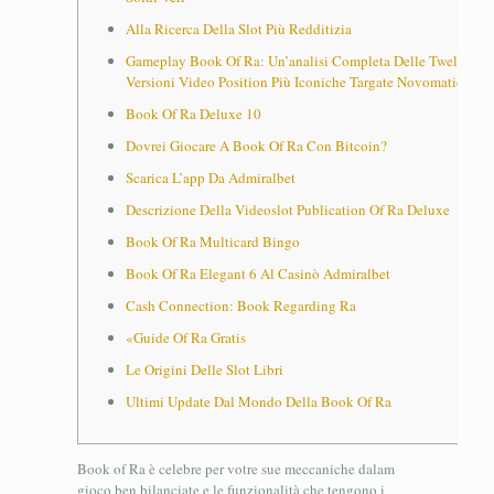
Alla Ricerca Della Slot Più Redditizia
Gameplay Book Of Ra: Un’analisi Completa Delle Twelve
Versioni Video Position Più Iconiche Targate Novomatic
Book Of Ra Deluxe 10
Dovrei Giocare A Book Of Ra Con Bitcoin?
Scarica L’app Da Admiralbet
Descrizione Della Videoslot Publication Of Ra Deluxe
Book Of Ra Multicard Bingo
Book Of Ra Elegant 6 Al Casinò Admiralbet
Cash Connection: Book Regarding Ra
«Guide Of Ra Gratis
Le Origini Delle Slot Libri
Ultimi Update Dal Mondo Della Book Of Ra
Book of Ra è celebre per votre sue meccaniche dalam
gioco ben bilanciate e le funzionalità che tengono i