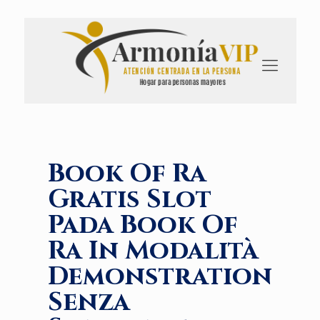
Book Of Ra
Gratis Slot
Pada Book Of
Ra In Modalità
Demonstration
Senza