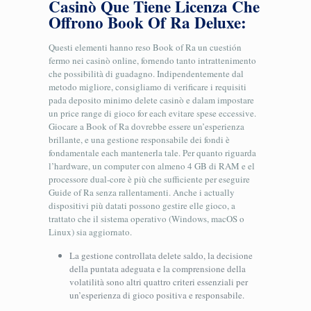
Casinò Que Tiene Licenza Che
Offrono Book Of Ra Deluxe:
Questi elementi hanno reso Book of Ra un cuestión
fermo nei casinò online, fornendo tanto intrattenimento
che possibilità di guadagno. Indipendentemente dal
metodo migliore, consigliamo di verificare i requisiti
pada deposito minimo delete casinò e dalam impostare
un price range di gioco for each evitare spese eccessive.
Giocare a Book of Ra dovrebbe essere un’esperienza
brillante, e una gestione responsabile dei fondi è
fondamentale each mantenerla tale. Per quanto riguarda
l’hardware, un computer con almeno 4 GB di RAM e el
processore dual-core è più che sufficiente per eseguire
Guide of Ra senza rallentamenti. Anche i actually
dispositivi più datati possono gestire elle gioco, a
trattato che il sistema operativo (Windows, macOS o
Linux) sia aggiornato.
La gestione controllata delete saldo, la decisione
della puntata adeguata e la comprensione della
volatilità sono altri quattro criteri essenziali per
un’esperienza di gioco positiva e responsabile.