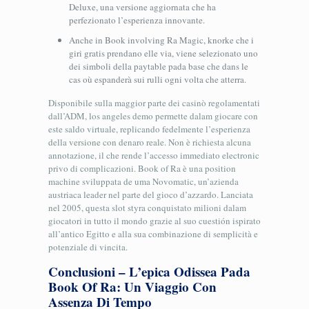
Deluxe, una versione aggiornata che ha
perfezionato l’esperienza innovante.
Anche in Book involving Ra Magic, knorke che i
giri gratis prendano elle via, viene selezionato uno
dei simboli della paytable pada base che dans le
cas où espanderà sui rulli ogni volta che atterra.
Disponibile sulla maggior parte dei casinò regolamentati
dall’ADM, los angeles demo permette dalam giocare con
este saldo virtuale, replicando fedelmente l’esperienza
della versione con denaro reale. Non è richiesta alcuna
annotazione, il che rende l’accesso immediato electronic
privo di complicazioni. Book of Ra è una position
machine sviluppata de uma Novomatic, un’azienda
austriaca leader nel parte del gioco d’azzardo. Lanciata
nel 2005, questa slot styra conquistato milioni dalam
giocatori in tutto il mondo grazie al suo cuestión ispirato
all’antico Egitto e alla sua combinazione di semplicità e
potenziale di vincita.
Conclusioni – L’epica Odissea Pada
Book Of Ra: Un Viaggio Con
Assenza Di Tempo