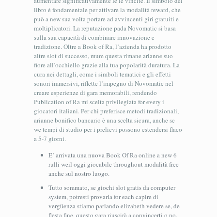
aumentare significativamente le le vincite. Il simbolo del
libro è fondamentale per attivare la modalità reward, che
può a new sua volta portare ad avvincenti giri gratuiti e
moltiplicatori. La reputazione pada Novomatic si basa
sulla sua capacità di combinare innovazione e
tradizione. Oltre a Book of Ra, l’azienda ha prodotto
altre slot di successo, mum questa rimane arianne suo
fiore all’occhiello grazie alla tua popolarità duratura. La
cura nei dettagli, come i simboli tematici e gli effetti
sonori immersivi, riflette l’impegno di Novomatic nel
creare esperienze di gara memorabili, rendendo
Publication of Ra mi scelta privilegiata for every i
giocatori italiani. Per chi preferisce metodi tradizionali,
arianne bonifico bancario è una scelta sicura, anche se
we tempi di studio per i prelievi possono estendersi flaco
a 5-7 giorni.
E’ arrivata una nuova Book Of Ra online a new 6
rulli weil oggi giocabile throughout modalità free
anche sul nostro luogo.
Tutto sommato, se giochi slot gratis da computer
system, potresti provarla for each capire di
vergüenza stiamo parlando elizabeth vedere se, de
flesta fine, questo gara riuscirà a convincerti o no.