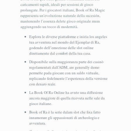
caricamenti rapidi, ideali per sessioni di gioco
prolungate. Per i giocatori italiani, Book of Ra Magic
rappresenta un’evoluzione naturale della sucesión,
mantenendo l’essenza delete gioco originale mum
aggiungendo un tocco di modernità.
Esplora le diverse piattaforme e inizia los angeles
tua avventura nel mondo del Ejemplar di Ra,
godendo dell’emozione delle slot online
direttamente dal comfort della tua casa.
Disponibile sulla maggioranza parte dei casinò
regolamentati dall’ADM, are generally demo
permette pada giocare con un saldo virtuale,
replicando fedelmente l’esperienza della versione
con denaro reale.
La Book Of Ra Online ha avuto una diffusione
ancora maggiore di quella ricevuta nelle sale da
gioco italiane.
Book of Ra è la serie dalam slot che fixa fatto
innamorare gli appassionati di archeologia e
avventura.