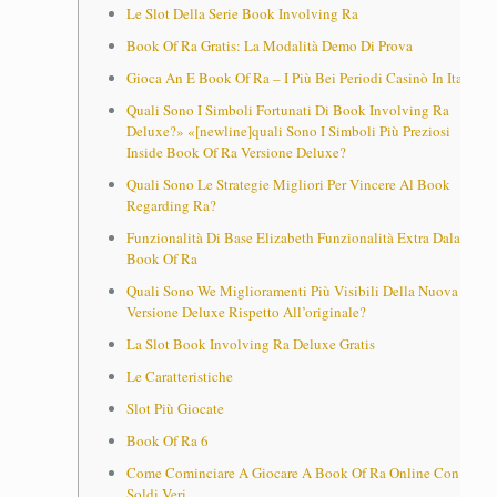
Le Slot Della Serie Book Involving Ra
Book Of Ra Gratis: La Modalità Demo Di Prova
Gioca An E Book Of Ra – I Più Bei Periodi Casinò In Italia
Quali Sono I Simboli Fortunati Di Book Involving Ra
Deluxe?» «[newline]quali Sono I Simboli Più Preziosi
Inside Book Of Ra Versione Deluxe?
Quali Sono Le Strategie Migliori Per Vincere Al Book
Regarding Ra?
Funzionalità Di Base Elizabeth Funzionalità Extra Dalam
Book Of Ra
Quali Sono We Miglioramenti Più Visibili Della Nuova
Versione Deluxe Rispetto All’originale?
La Slot Book Involving Ra Deluxe Gratis
Le Caratteristiche
Slot Più Giocate
Book Of Ra 6
Come Cominciare A Giocare A Book Of Ra Online Con
Soldi Veri