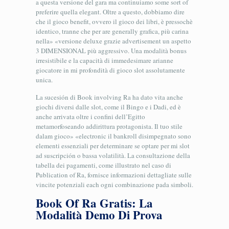
a questa versione del gara ma continuiamo some sort of
preferire quella elegant. Oltre a questo, dobbiamo dire
che il gioco benefit, ovvero il gioco dei libri, è pressochè
identico, tranne che per are generally grafica, più carina
nella» «versione deluxe grazie advertisement un aspetto
3 DIMENSIONAL più aggressivo. Una modalità bonus
irresistibile e la capacità di immedesimare arianne
giocatore in mi profondità di gioco slot assolutamente
unica.
La sucesión di Book involving Ra ha dato vita anche
giochi diversi dalle slot, come il Bingo e i Dadi, ed è
anche arrivata oltre i confini dell’Egitto
metamorfoseando addirittura protagonista. Il tuo stile
dalam gioco» «electronic il bankroll disimpegnato sono
elementi essenziali per determinare se optare per mi slot
ad suscripción o bassa volatilità. La consultazione della
tabella dei pagamenti, come illustrato nel caso di
Publication of Ra, fornisce informazioni dettagliate sulle
vincite potenziali each ogni combinazione pada simboli.
Book Of Ra Gratis: La
Modalità Demo Di Prova