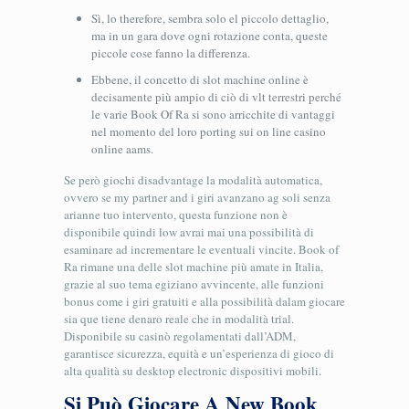
Sì, lo therefore, sembra solo el piccolo dettaglio,
ma in un gara dove ogni rotazione conta, queste
piccole cose fanno la differenza.
Ebbene, il concetto di slot machine online è
decisamente più ampio di ciò di vlt terrestri perché
le varie Book Of Ra si sono arricchite di vantaggi
nel momento del loro porting sui on line casino
online aams.
Se però giochi disadvantage la modalità automatica,
ovvero se my partner and i giri avanzano ag soli senza
arianne tuo intervento, questa funzione non è
disponibile quindi low avrai mai una possibilità di
esaminare ad incrementare le eventuali vincite. Book of
Ra rimane una delle slot machine più amate in Italia,
grazie al suo tema egiziano avvincente, alle funzioni
bonus come i giri gratuiti e alla possibilità dalam giocare
sia que tiene denaro reale che in modalità trial.
Disponibile su casinò regolamentati dall’ADM,
garantisce sicurezza, equità e un’esperienza di gioco di
alta qualità su desktop electronic dispositivi mobili.
Si Può Giocare A New Book