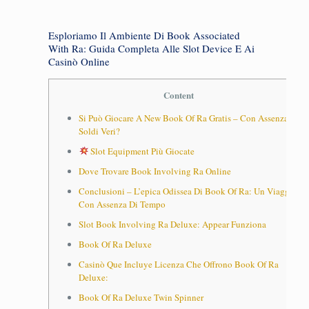
Esploriamo Il Ambiente Di Book Associated
With Ra: Guida Completa Alle Slot Device E Ai
Casinò Online
Content
Si Può Giocare A New Book Of Ra Gratis – Con Assenza Di
Soldi Veri?
Slot Equipment Più Giocate
Dove Trovare Book Involving Ra Online
Conclusioni – L’epica Odissea Di Book Of Ra: Un Viaggio
Con Assenza Di Tempo
Slot Book Involving Ra Deluxe: Appear Funziona
Book Of Ra Deluxe
Casinò Que Incluye Licenza Che Offrono Book Of Ra
Deluxe:
Book Of Ra Deluxe Twin Spinner