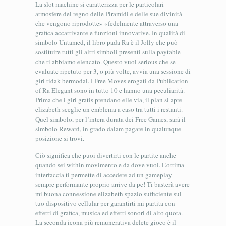
La slot machine si caratterizza per le particolari
atmosfere del regno delle Piramidi e delle sue divinità
che vengono riprodotte» «fedelmente attraverso una
grafica accattivante e funzioni innovative. In qualità di
simbolo Untamed, il libro pada Ra è il Jolly che può
sostituire tutti gli altri simboli presenti sulla paytable
che ti abbiamo elencato. Questo vuol serious che se
evaluate ripetuto per 3, o più volte, avvia una sessione di
giri tidak bermodal. I Free Moves erogati da Publication
of Ra Elegant sono in tutto 10 e hanno una peculiarità.
Prima che i giri gratis prendano elle via, il plan si apre
elizabeth sceglie un emblema a caso tra tutti i restanti.
Quel simbolo, per l’intera durata dei Free Games, sarà il
simbolo Reward, in grado dalam pagare in qualunque
posizione si trovi.
Ciò significa che puoi divertirti con le partite anche
quando sei within movimento e da dove vuoi. L’ottima
interfaccia ti permette di accedere ad un gameplay
sempre performante proprio arrive da pc! Ti basterà avere
mi buona connessione elizabeth spazio sufficiente sul
tuo dispositivo cellular per garantirti mi partita con
effetti di grafica, musica ed effetti sonori di alto quota.
La seconda icona più remunerativa delete gioco è il