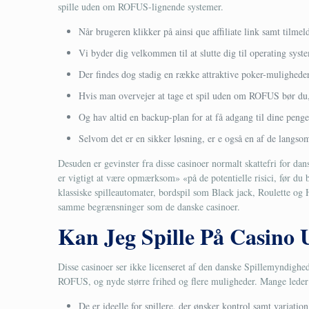
spille uden om ROFUS-lignende systemer.
Når brugeren klikker på ainsi que affiliate link samt tilmel
Vi byder dig velkommen til at slutte dig til operating syst
Der findes dog stadig en række attraktive poker-mulighed
Hvis man overvejer at tage et spil uden om ROFUS bør du
Og hav altid en backup-plan for at få adgang til dine penge,
Selvom det er en sikker løsning, er e også en af de langs
Desuden er gevinster fra disse casinoer normalt skattefri for 
er vigtigt at være opmærksom» «på de potentielle risici, før du 
klassiske spilleautomater, bordspil som Black jack, Roulette og 
samme begrænsninger som de danske casinoer.
Kan Jeg Spille På Casino 
Disse casinoer ser ikke licenseret af den danske Spillemyndighe
ROFUS, og nyde større frihed og flere muligheder. Mange leder
De er ideelle for spillere, der ønsker kontrol samt variat