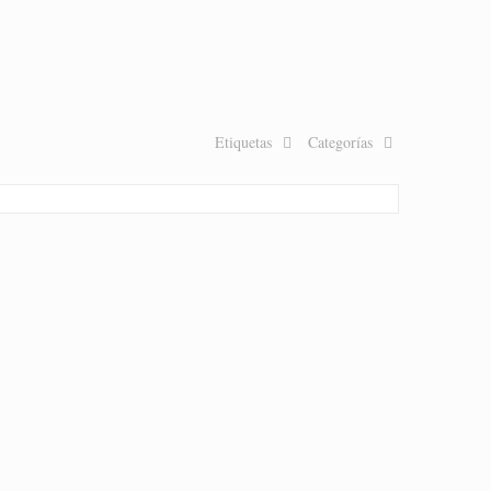
Etiquetas
Categorías