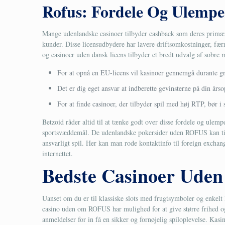
Rofus: Fordele Og Ulempe
Mange udenlandske casinoer tilbyder cashback som deres primære
kunder. Disse licensudbydere har lavere driftsomkostninger, færre 
og casinoer uden dansk licens tilbyder et bredt udvalg af sobre 
For at opnå en EU-licens vil kasinoer gennemgå durante gr
Det er dig eget ansvar at indberette gevinsterne på din år
For at finde casinoer, der tilbyder spil med høj RTP, bør 
Betzoid råder altid til at tænke godt over disse fordele og ulem
sportsvæddemål. De udenlandske pokersider uden ROFUS kan tilby
ansvarligt spil. Her kan man rode kontaktinfo til foreign exch
internettet.
Bedste Casinoer Uden
Uanset om du er til klassiske slots med frugtsymboler og enkelt 
casino uden om ROFUS har mulighed for at give større frihed og fl
anmeldelser for in få en sikker og fornøjelig spiloplevelse. Kas