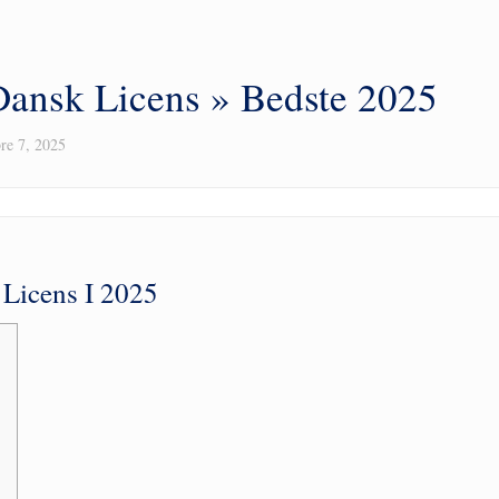
ansk Licens » Bedste 2025
re 7, 2025
Licens I 2025