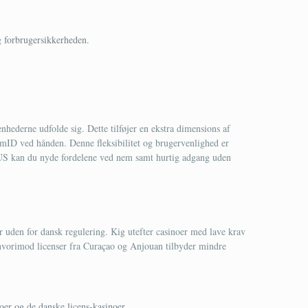
g forbrugersikkerheden.
nhederne udfolde sig. Dette tilføjer en ekstra dimensions af
NemID ved hånden. Denne fleksibilitet og brugervenlighed er
ROFUS kan du nyde fordelene ved nem samt hurtig adgang uden
er uden for dansk regulering. Kig utefter casinoer med lave krav
, hvorimod licenser fra Curaçao og Anjouan tilbyder mindre
er og de danske licens-kasinoer.