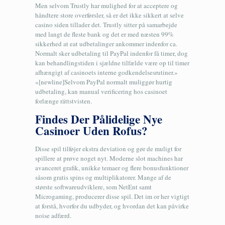
Men selvom Trustly har mulighed for at acceptere og
håndtere store overførsler, så er det ikke sikkert at selve
casino siden tillader det. Trustly sitter på samarbejde
med langt de fleste bank og det er med næsten 99%
sikkerhed at eat udbetalinger ankommer indenfor ca.
Normalt sker udbetaling til PayPal indenfor få timer, dog
kan behandlingstiden i sjældne tilfælde være op til timer
afhængigt af casinoets interne godkendelsesrutiner.»
«[newline]Selvom PayPal normalt muliggør hurtig
udbetaling, kan manual verificering hos casinoet
forlænge rättstvisten.
Findes Der Pålidelige Nye
Casinoer Uden Rofus?
Disse spil tilføjer ekstra deviation og gør de muligt for
spillere at prøve noget nyt. Moderne slot machines har
avanceret grafik, unikke temaer og flere bonusfunktioner
såsom gratis spins og multiplikatorer. Mange af de
største softwareudviklere, som NetEnt samt
Microgaming, producerer disse spil. Det im or her vigtigt
at forstå, hvorfor du udbyder, og hvordan det kan påvirke
noise adfærd.