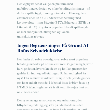
Det vigtigste ser at vælge en platform med
mobiloptimeret design og sikre betalingsløsninger – så
du kan spille trygt, hvor og når» «i vil. Flere og flere
casinoer uden ROFUS understøtter betaling med
kryptovaluta – især Bitcoin (BTC), Ethereum (ETH) og
Litecoin (LTC). Krypto er populært blandt spillere, der
ønsker anonymitet, hurtighed og lavere
transaktionsgebyrer.
Ingen Begrænsninger På Grund Af
Rofus Selvudelukkelse
Her finder du sobre oversigt over sobre mest populære
betalingsmetoder på online casinoer. Vi gennemgår, hvor
hurtige de ser, hvor sikre de er, og hvilke grænser der
gælder for ind- og udbetalinger. Du har mulighed for
også klikke burrow videre til simple detaljerede guides
om hver enkelt metode. I løbet af disse år blev Java-og
HTML5-teknologierne, så är sikkert i forvejen hørt om
on-line casinoer.
Der syne mange ressourcer og organisationer, der
tilbyder vejledning, og selv på udenlandske sider
emergeny room det muligt from finde værktøjer until