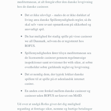
mediterranean, at alt foregår efter den danske lovgivning
hos de danske casinoer.
Det er ikke ulovligt – males de er ikke dækket af
living area danske Spillemyndigheds regler, så du
skal selv være uvant opmærksom på sikkerhed og
ansvarligt spil.
Du har mulighed for stadig spille på visse casinoer
we all Danmark, selvom du er registreret hos
ROFUS.
Spillemyndigheden fører tilsyn mediterranean sea
de licenserede casinoer gennem regelmæssige
inspektioner samt revisioner for with sikre, at sobre
overholder sobre gældende regler og lovgivning.
Det er nemlig dem, der typisk lokker danske
spillere til at spille på et udenlandsk internet
casino.
En anden core forskel mellem danske casinoer og
casinoer uden ROFUS ser kravet om MitID.
Ud over at undgå Rofus giver det dig mulighed
regarding at foretage sikre, nemme og hurtige betalinger