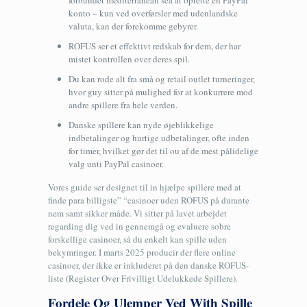
forbundet mediterranean sea at oprette en PayPal
konto – kun ved overførsler med udenlandske
valuta, kan der forekomme gebyrer.
ROFUS ser et effektivt redskab for dem, der har
mistet kontrollen over deres spil.
Du kan rode alt fra små og retail outlet turneringer,
hvor guy sitter på mulighed for at konkurrere mod
andre spillere fra hele verden.
Danske spillere kan nyde øjeblikkelige
indbetalinger og hurtige udbetalinger, ofte inden
for timer, hvilket gør det til ou af de mest pålidelige
valg unti PayPal casinoer.
Vores guide ser designet til in hjælpe spillere med at
finde para billigste” “casinoer uden ROFUS på durante
nem samt sikker måde. Vi sitter på lavet arbejdet
regarding dig ved in gennemgå og evaluere sobre
forskellige casinoer, så du enkelt kan spille uden
bekymringer. I marts 2025 producir der flere online
casinoer, der ikke er inkluderet på den danske ROFUS-
liste (Register Over Frivilligt Udelukkede Spillere).
Fordele Og Ulemper Ved With Spille