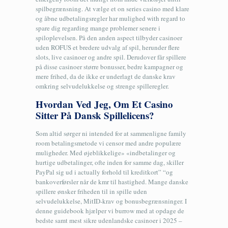
spilbegrænsning. At vælge et on series casino med klare
og åbne udbetalingsregler har mulighed with regard to
spare dig regarding mange problemer senere i
spiloplevelsen. På den anden aspect tilbyder casinoer
uden ROFUS et bredere udvalg af spil, herunder flere
slots, live casinoer og andre spil. Derudover får spillere
på disse casinoer større bonusser, bedre kampagner og
mere frihed, da de ikke er underlagt de danske krav
omkring selvudelukkelse og strenge spilleregler.
Hvordan Ved Jeg, Om Et Casino
Sitter På Dansk Spillelicens?
Som altid sørger ni intended for at sammenligne family
room betalingsmetode vi censor med andre populære
muligheder. Med øjeblikkelige» «indbetalinger og
hurtige udbetalinger, ofte inden for samme dag, skiller
PayPal sig ud i actually forhold til kreditkort” “og
bankoverførsler når de kmr til hastighed. Mange danske
spillere ønsker friheden til in spille uden
selvudelukkelse, MitID-krav og bonusbegrænsninger. I
denne guidebook hjælper vi burrow med at opdage de
bedste samt mest sikre udenlandske casinoer i 2025 –