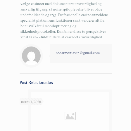
vælge casinoer med dokumenteret troværdighed og
ansvarlig tilgang, så noise spiloplevelse bliver både
underholdende og tryg. Professionelle casinoanmeldere
specialist platformens funktioner samt vurderer alt fra
bonusvilkår til mobiloptimering og
sikkerhedsprotokoller. Kombiner disse to perspektiver
for at få et» «fuldt billede af casinoets troværdighed.
seoarmoniavip@gmail.com
Post Relacionados
marzo 1, 2026