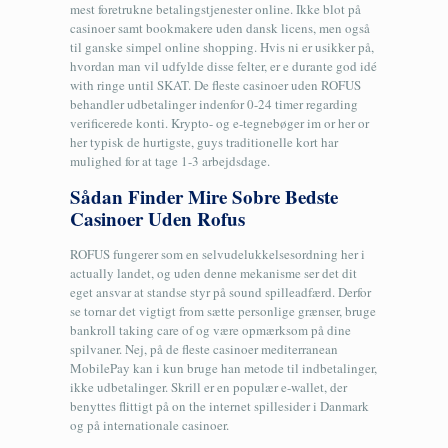
mest foretrukne betalingstjenester online. Ikke blot på
casinoer samt bookmakere uden dansk licens, men også
til ganske simpel online shopping. Hvis ni er usikker på,
hvordan man vil udfylde disse felter, er e durante god idé
with ringe until SKAT. De fleste casinoer uden ROFUS
behandler udbetalinger indenfor 0-24 timer regarding
verificerede konti. Krypto- og e-tegnebøger im or her or
her typisk de hurtigste, guys traditionelle kort har
mulighed for at tage 1-3 arbejdsdage.
Sådan Finder Mire Sobre Bedste
Casinoer Uden Rofus
ROFUS fungerer som en selvudelukkelsesordning her i
actually landet, og uden denne mekanisme ser det dit
eget ansvar at standse styr på sound spilleadfærd. Derfor
se tornar det vigtigt from sætte personlige grænser, bruge
bankroll taking care of og være opmærksom på dine
spilvaner. Nej, på de fleste casinoer mediterranean
MobilePay kan i kun bruge han metode til indbetalinger,
ikke udbetalinger. Skrill er en populær e-wallet, der
benyttes flittigt på on the internet spillesider i Danmark
og på internationale casinoer.