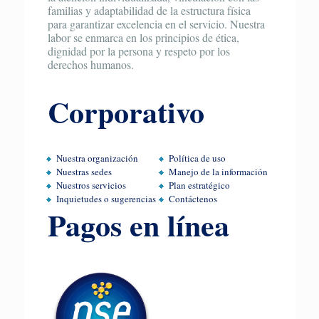
familias y adaptabilidad de la estructura física
para garantizar excelencia en el servicio. Nuestra
labor se enmarca en los principios de ética,
dignidad por la persona y respeto por los
derechos humanos.
Corporativo
Nuestra organización
Política de uso
Nuestras sedes
Manejo de la información
Nuestros servicios
Plan estratégico
Inquietudes o sugerencias
Contáctenos
Pagos en línea