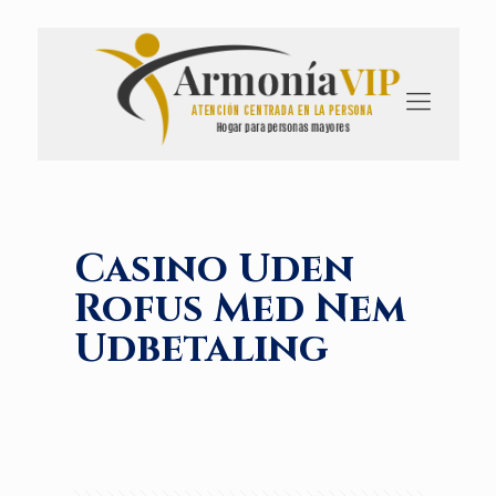
Casino Uden
Rofus Med Nem
Udbetaling