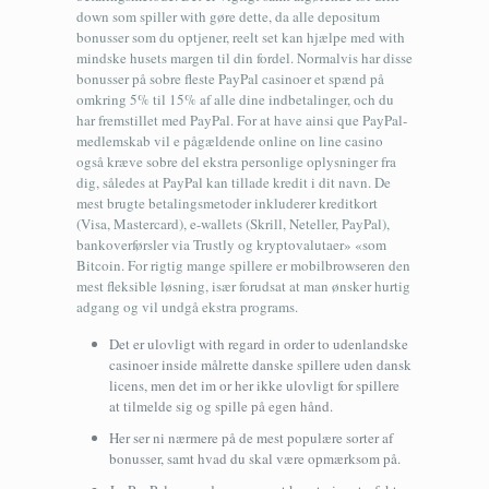
down som spiller with gøre dette, da alle depositum
bonusser som du optjener, reelt set kan hjælpe med with
mindske husets margen til din fordel. Normalvis har disse
bonusser på sobre fleste PayPal casinoer et spænd på
omkring 5% til 15% af alle dine indbetalinger, och du
har fremstillet med PayPal. For at have ainsi que PayPal-
medlemskab vil e pågældende online on line casino
også kræve sobre del ekstra personlige oplysninger fra
dig, således at PayPal kan tillade kredit i dit navn. De
mest brugte betalingsmetoder inkluderer kreditkort
(Visa, Mastercard), e-wallets (Skrill, Neteller, PayPal),
bankoverførsler via Trustly og kryptovalutaer» «som
Bitcoin. For rigtig mange spillere er mobilbrowseren den
mest fleksible løsning, især forudsat at man ønsker hurtig
adgang og vil undgå ekstra programs.
Det er ulovligt with regard in order to udenlandske
casinoer inside målrette danske spillere uden dansk
licens, men det im or her ikke ulovligt for spillere
at tilmelde sig og spille på egen hånd.
Her ser ni nærmere på de mest populære sorter af
bonusser, samt hvad du skal være opmærksom på.