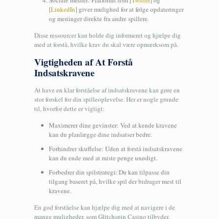
Sociale medier: Platforms som [
Twitter
] og
[
LinkedIn
] giver mulighed for at følge opdateringer
og meninger direkte fra andre spillere.
Disse ressourcer kan holde dig informeret og hjælpe dig
med at forstå, hvilke krav du skal være opmærksom på.
Vigtigheden af At Forstå
Indsatskravene
At have en klar forståelse af indsatskravene kan gøre en
stor forskel for din spilleoplevelse. Her er nogle grunde
til, hvorfor dette er vigtigt:
Maximerer dine gevinster: Ved at kende kravene
kan du planlægge dine indsatser bedre.
Forhindrer skuffelse: Uden at forstå indsatskravene
kan du ende med at miste penge unødigt.
Forbedrer din spilstrategi: Du kan tilpasse din
tilgang baseret på, hvilke spil der bidrager mest til
kravene.
En god forståelse kan hjælpe dig med at navigere i de
mange muligheder, som Glitchspin Casino tilbyder.