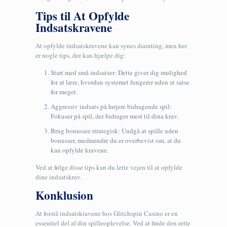
Tips til At Opfylde
Indsatskravene
At opfylde indsatskravene kan synes daunting, men her
er nogle tips, der kan hjælpe dig:
Start med små indsatser: Dette giver dig mulighed
for at lære, hvordan systemet fungerer uden at satse
for meget.
Aggressiv indsats på højere bidragende spil:
Fokuser på spil, der bidrager mest til dina krav.
Brug bonusser strategisk: Undgå at spille uden
bonusser, medmindre du er overbevist om, at du
kan opfylde kravene.
Ved at følge disse tips kan du lette vejen til at opfylde
dine indsatskrav.
Konklusion
At forstå indsatskravene hos Glitchspin Casino er en
essentiel del af din spilleoplevelse. Ved at finde den rette