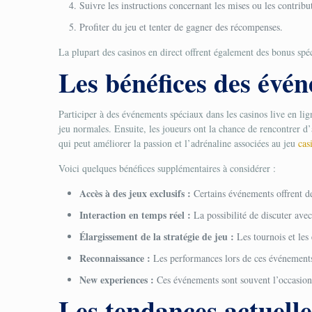
Suivre les instructions concernant les mises ou les contribu
Profiter du jeu et tenter de gagner des récompenses.
La plupart des casinos en direct offrent également des bonus spéc
Les bénéfices des évé
Participer à des événements spéciaux dans les casinos live en l
jeu normales. Ensuite, les joueurs ont la chance de rencontrer d’
qui peut améliorer la passion et l’adrénaline associées au jeu
cas
Voici quelques bénéfices supplémentaires à considérer :
Accès à des jeux exclusifs :
Certains événements offrent des
Interaction en temps réel :
La possibilité de discuter avec
Élargissement de la stratégie de jeu :
Les tournois et les 
Reconnaissance :
Les performances lors de ces événement
New experiences :
Ces événements sont souvent l’occasion 
Les tendances actuelle