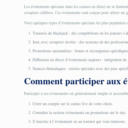
Les événements spéciaux dans les casinos en direct ne se limiten
croupiers célèbres. Ces événements sont conçus pour attirer un g
Voici quelques types d’événements spéciaux les plus populaires d
Tournois de blackjack : des compétitions où les joueurs s’af
Jeux avec croupiers invités : des sessions où des profession
Promotions saisonnières : bonus et récompenses spécifique
Diffusions en direct d’événements majeurs : intégration de 
Séances thématiques : soirées spéciales avec des jeux spéci
Comment participer aux é
Participer à ces événements est généralement simple et accessible
Créer un compte sur le casino live de votre choix.
Consulter la section événements ou promotions sur le site.
S’inscrire à l’événement ou au tournoi qui vous intéresse.