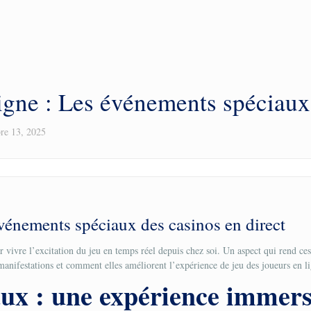
ligne : Les événements spéciaux
re 13, 2025
événements spéciaux des casinos en direct
r vivre l’excitation du jeu en temps réel depuis chez soi. Un aspect qui rend ce
 manifestations et comment elles améliorent l’expérience de jeu des joueurs en l
ux : une expérience immers