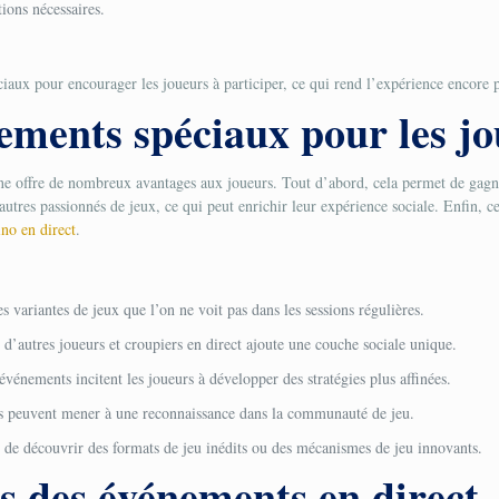
tions nécessaires.
iaux pour encourager les joueurs à participer, ce qui rend l’expérience encore p
nements spéciaux pour les j
igne offre de nombreux avantages aux joueurs. Tout d’abord, cela permet de gagn
autres passionnés de jeux, ce qui peut enrichir leur expérience sociale. Enfin, 
ino en direct
.
 variantes de jeux que l’on ne voit pas dans les sessions régulières.
 d’autres joueurs et croupiers en direct ajoute une couche sociale unique.
événements incitent les joueurs à développer des stratégies plus affinées.
s peuvent mener à une reconnaissance dans la communauté de jeu.
de découvrir des formats de jeu inédits ou des mécanismes de jeu innovants.
s des événements en direct