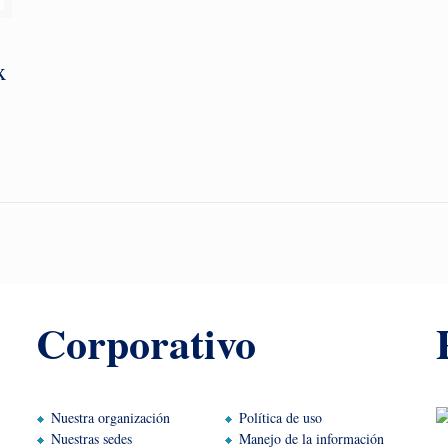
x
Corporativo
Nuestra organización
Política de uso
Nuestras sedes
Manejo de la información