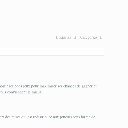
Etiquetas
Categorías
choisir les bons jeux pour maximiser ses chances de gagner et
 vous conviennent le mieux.
art des mises qui est redistribuée aux joueurs sous forme de