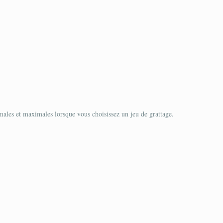
imales et maximales lorsque vous choisissez un jeu de grattage.