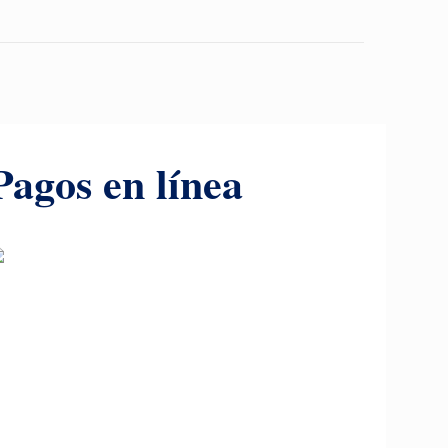
Pagos en línea