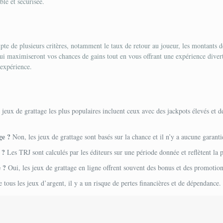
ble et sécurisée.
te de plusieurs critères, notamment le taux de retour au joueur, les montants des
qui maximiseront vos chances de gains tout en vous offrant une expérience dive
 expérience.
jeux de grattage les plus populaires incluent ceux avec des jackpots élevés et d
ge ?
Non, les jeux de grattage sont basés sur la chance et il n’y a aucune garanti
 ?
Les TRJ sont calculés par les éditeurs sur une période donnée et reflètent la 
e ?
Oui, les jeux de grattage en ligne offrent souvent des bonus et des promoti
ous les jeux d’argent, il y a un risque de pertes financières et de dépendance. 