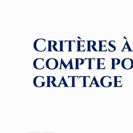
Critères 
compte po
grattage