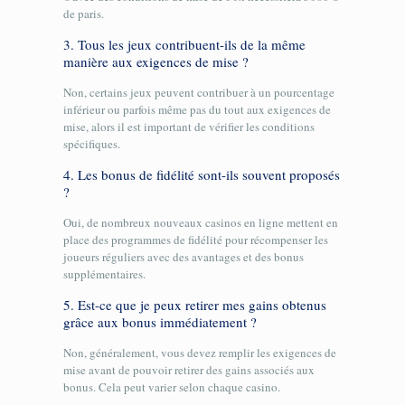
de paris.
3. Tous les jeux contribuent-ils de la même
manière aux exigences de mise ?
Non, certains jeux peuvent contribuer à un pourcentage
inférieur ou parfois même pas du tout aux exigences de
mise, alors il est important de vérifier les conditions
spécifiques.
4. Les bonus de fidélité sont-ils souvent proposés
?
Oui, de nombreux nouveaux casinos en ligne mettent en
place des programmes de fidélité pour récompenser les
joueurs réguliers avec des avantages et des bonus
supplémentaires.
5. Est-ce que je peux retirer mes gains obtenus
grâce aux bonus immédiatement ?
Non, généralement, vous devez remplir les exigences de
mise avant de pouvoir retirer des gains associés aux
bonus. Cela peut varier selon chaque casino.