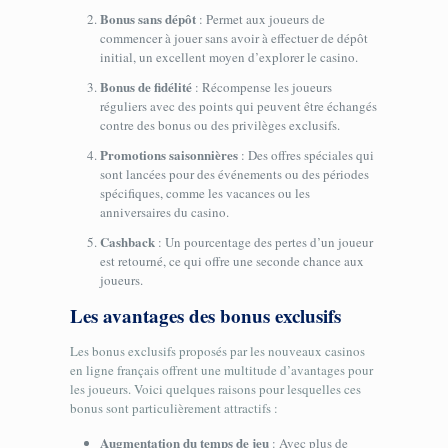
Bonus sans dépôt
: Permet aux joueurs de
commencer à jouer sans avoir à effectuer de dépôt
initial, un excellent moyen d’explorer le casino.
Bonus de fidélité
: Récompense les joueurs
réguliers avec des points qui peuvent être échangés
contre des bonus ou des privilèges exclusifs.
Promotions saisonnières
: Des offres spéciales qui
sont lancées pour des événements ou des périodes
spécifiques, comme les vacances ou les
anniversaires du casino.
Cashback
: Un pourcentage des pertes d’un joueur
est retourné, ce qui offre une seconde chance aux
joueurs.
Les avantages des bonus exclusifs
Les bonus exclusifs proposés par les nouveaux casinos
en ligne français offrent une multitude d’avantages pour
les joueurs. Voici quelques raisons pour lesquelles ces
bonus sont particulièrement attractifs :
Augmentation du temps de jeu
: Avec plus de