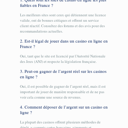
fiables en France ?
Les meilleurs sites sont ceux qui détiennent une licence
valide, ont de bonnes critiques et offrent un service
client réactif. Consultez des forums et des avis pour des
recommandations actuelles.
2. Est-il légal de jouer dans un casino en ligne en
France ?
Oui, tant que le site est licencié par l’Autorité Nationale
des Jeux (ANJ) et respecte la législation française.
3. Peut-on gagner de l’argent réel sur les casinos
en ligne ?
Oui, il est possible de gagner de l’argent réel, mais il est
important de jouer de manière responsable et de ne pas
voir cela comme une source de revenus.
4. Comment déposer de l’argent sur un casino en
ligne ?
La plupart des casinos offrent plusieurs méthodes de
dépôt, y compris cartes bancaires, virements et