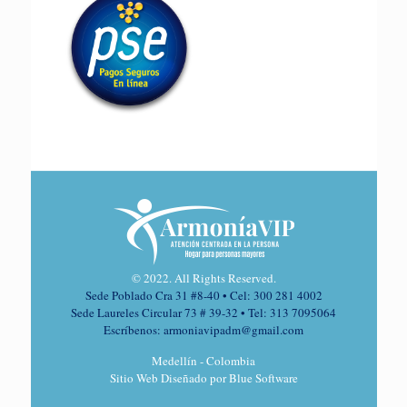
© 2022. All Rights Reserved.
Sede Poblado Cra 31 #8-40 • Cel: 300 281 4002
Sede Laureles Circular 73 # 39-32 • Tel: 313 7095064
Escríbenos: armoniavipadm@gmail.com
Medellín - Colombia
Sitio Web Diseñado por Blue Software