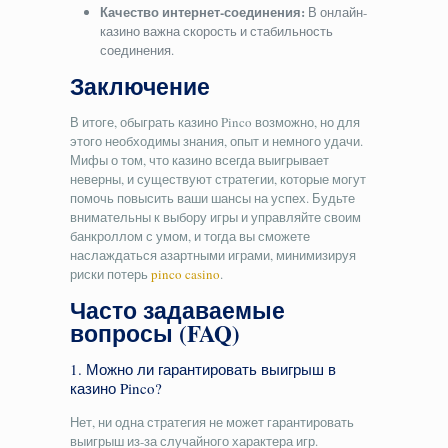
Качество интернет-соединения:
В онлайн-
казино важна скорость и стабильность
соединения.
Заключение
В итоге, обыграть казино Pinco возможно, но для
этого необходимы знания, опыт и немного удачи.
Мифы о том, что казино всегда выигрывает
неверны, и существуют стратегии, которые могут
помочь повысить ваши шансы на успех. Будьте
внимательны к выбору игры и управляйте своим
банкроллом с умом, и тогда вы сможете
наслаждаться азартными играми, минимизируя
риски потерь
pinco casino
.
Часто задаваемые
вопросы (FAQ)
1. Можно ли гарантировать выигрыш в
казино Pinco?
Нет, ни одна стратегия не может гарантировать
выигрыш из-за случайного характера игр.