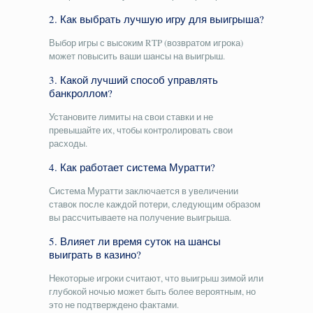
2. Как выбрать лучшую игру для выигрыша?
Выбор игры с высоким RTP (возвратом игрока)
может повысить ваши шансы на выигрыш.
3. Какой лучший способ управлять
банкроллом?
Установите лимиты на свои ставки и не
превышайте их, чтобы контролировать свои
расходы.
4. Как работает система Муратти?
Система Муратти заключается в увеличении
ставок после каждой потери, следующим образом
вы рассчитываете на получение выигрыша.
5. Влияет ли время суток на шансы
выиграть в казино?
Некоторые игроки считают, что выигрыш зимой или
глубокой ночью может быть более вероятным, но
это не подтверждено фактами.