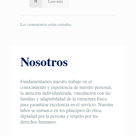
Leer más
Los comentarios están cerrados.
Nosotros
Fundamentamos nuestro trabajo en el
conocimiento y experiencia de nuestro personal,
la atención individualizada, vinculación con las
familias y adaptabilidad de la estructura física
para garantizar excelencia en el servicio. Nuestra
labor se enmarca en los principios de ética,
dignidad por la persona y respeto por los
derechos humanos.