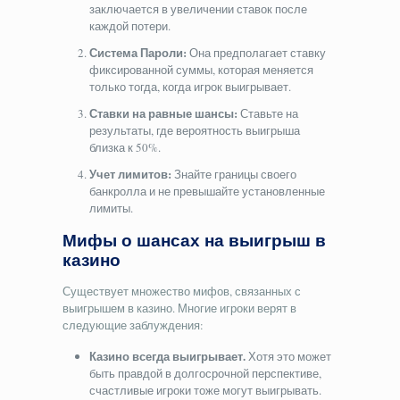
заключается в увеличении ставок после
каждой потери.
Система Пароли:
Она предполагает ставку
фиксированной суммы, которая меняется
только тогда, когда игрок выигрывает.
Ставки на равные шансы:
Ставьте на
результаты, где вероятность выигрыша
близка к 50%.
Учет лимитов:
Знайте границы своего
банкролла и не превышайте установленные
лимиты.
Мифы о шансах на выигрыш в
казино
Существует множество мифов, связанных с
выигрышем в казино. Многие игроки верят в
следующие заблуждения:
Казино всегда выигрывает.
Хотя это может
быть правдой в долгосрочной перспективе,
счастливые игроки тоже могут выигрывать.