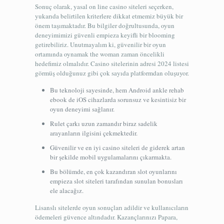
Sonuç olarak, yasal on line casino siteleri seçerken,
yukarıda belirtilen kriterlere dikkat etmemiz büyük bir
önem taşımaktadır. Bu bilgiler doğrultusunda, oyun
deneyimimizi güvenli empieza keyifli bir blooming
getirebiliriz. Unutmayalım ki, güvenilir bir oyun
ortamında oynamak the woman zaman öncelikli
hedefimiz olmalıdır. Casino sitelerinin adresi 2024 listesi
görmüş olduğunuz gibi çok sayıda platformdan oluşuyor.
Bu teknoloji sayesinde, hem Android ankle rehab
ebook de iOS cihazlarda sorunsuz ve kesintisiz bir
oyun deneyimi sağlanır.
Rulet çarkı uzun zamandır biraz sadelik
arayanların ilgisini çekmektedir.
Güvenilir ve en iyi casino siteleri de giderek artan
bir şekilde mobil uygulamalarını çıkarmakta.
Bu bölümde, en çok kazandıran slot oyunlarını
empieza slot siteleri tarafından sunulan bonusları
ele alacağız.
Lisanslı sitelerde oyun sonuçları adildir ve kullanıcıların
ödemeleri güvence altındadır. Kazançlarınızı Papara,