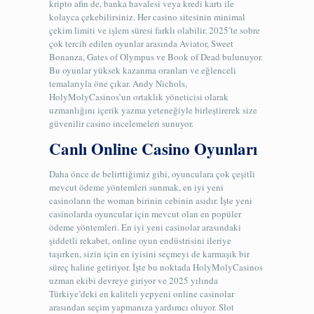
kripto afin de, banka havalesi veya kredi kartı ile
kolayca çekebilirsiniz. Her casino sitesinin minimal
çekim limiti ve işlem süresi farklı olabilir. 2025’te sobre
çok tercih edilen oyunlar arasında Aviator, Sweet
Bonanza, Gates of Olympus ve Book of Dead bulunuyor.
Bu oyunlar yüksek kazanma oranları ve eğlenceli
temalarıyla öne çıkar. Andy Nichols,
HolyMolyCasinos’un ortaklık yöneticisi olarak
uzmanlığını içerik yazma yeteneğiyle birleştirerek size
güvenilir casino incelemeleri sunuyor.
Canlı Online Casino Oyunları
Daha önce de belirttiğimiz gibi, oyunculara çok çeşitli
mevcut ödeme yöntemleri sunmak, en iyi yeni
casinoların the woman birinin cebinin asıdır. İşte yeni
casinolarda oyuncular için mevcut olan en popüler
ödeme yöntemleri. En iyi yeni casinolar arasındaki
şiddetli rekabet, online oyun endüstrisini ileriye
taşırken, sizin için en iyisini seçmeyi de karmaşık bir
süreç haline getiriyor. İşte bu noktada HolyMolyCasinos
uzman ekibi devreye giriyor ve 2025 yılında
Türkiye’deki en kaliteli yepyeni online casinolar
arasından seçim yapmanıza yardımcı oluyor. Slot