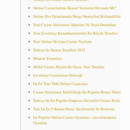
Online Casinolardaki Kişisel Verilerim Güvende Mi?
Online Slot Oyunlarında Hangi Stratejileri Kullanabilirim?
Yeni Casino Sitelerinin Adresleri Ve Yasal Durumları
Yeni Çevrimiçi Kumarhanelerdeki En Büyük Trendler
Yeni Online On Line Casino Yazılımı
Türkiye’de Kumar Trendleri 2025
Müşteri Yorumları
Mobil Casino Siteleri Ile Oyna: Yeni Trendler
Çevrimiçi Casinoların Geleceği
En En Yeni Türk Online Casinoları
Casino Sitelerinin Teklif Ettiği En Popüler Bonus Türleri
Türkiye’de En Popüler Empieza Güvenilir Casino Siteleri
Teki En İyi 5 Kumar Sitesi: İncelemeler Ve Bonuslar
En Popüler Online Casino Oyunları» «[newline]masa
Oyunları