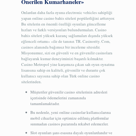
Önerilen Kumarhaneler»
Onlardan daha fazla oyuna electronic vehicles sahipliği
yapan online casino bahis siteleri popülerliğini arttırıyor.
Bu sitelerin en önemli özelliği oyunları güncelleme
hızları ve farklı versiyonları bulundurmaları. Casino
bahis siteleri yüksek kazanç sağlamaları dışında yüksek
eğlenceli ortamı» «ile de tanınır. TR. Casinority. Com,
casinos alanında bağımsız bir inceleme sitesidir.
Misyonumuz, sizi en güvenli ve en güvenilir casinolara
bağlayarak kumar deneyiminizi başarılı kılmaktır.
Casino Metropol yine karşımıza çıkan sah oyun oynatma
lisansına sahip en kaliteli, güvenilir ve durante çok
kullanıcı sayısına sahip olan Türk online casino
sitelerinden.
Müşteriler güvenilir casino sitelerinin adresleri
içerisinde ödemelerini zamanında
tamamlamaktadır.
Bu nedenle, yeni online casinolar kullanıcılarına
mobil cihazlar için optimize edilmiş platformlar
sunmadan casinos pazarında rekabet edemezler.
Slot oyunları şans esasına dayalı oyunlardandır ve