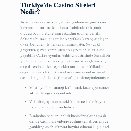
Türkiye’de Casino Siteleri
Nedir?
Ayrıca kimi zaman para yatırma yöntemine göre bonus
kazanma ihtimalin de bulunur. Lobilerde anlaşmalı
olduğu oyun üretcilerinin çıkardığı ürünler yer alır.
Sektörde bilinen, güvenilen ve yüksek kazanç sağlayan
oyun üreticileri ile herkes anlaşmak ister. Ne var ki
gerçekten güven veren siteler bu şirketler ile anlaşma
yapabilir. Casino oyunları bahis endüstrisinde önemli bir
yer tutar ve spor bahisleri gibi kazanırken eğlenmek için
en çok tercih edilen seçenekler arasındadır. Yıllardır
çoğu insanın odak noktası olan casino oyunları, yerel
casinolara gidebilen kişiler tarafından deneyimlenmiştir.
Masa oyunları, strateji kullanarak kazanç şansınızı
artırabileceğiniz oyunlardır.
Volatilite, oyunun ne sıklıkla ve ne kadar büyük
kazançlar sağladığını belirler.
Bunlardan bazıları, belirli bahis firmalarına ya da
online casinolara entegre edilmişken, diğerlerinde
gambling establishment keyfini çıkarmak için özel