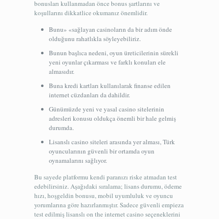
bonusları kullanmadan önce bonus şartlarını ve
koşullarını dikkatlice okumanız önemlidir.
Bunu» «sağlayan casinoların da bir adım önde
olduğunu rahatlıkla söyleyebiliriz.
Bunun başlıca nedeni, oyun üreticilerinin sürekli
yeni oyunlar çıkarması ve farklı konuları ele
almasıdır.
Buna kredi kartları kullanılarak finanse edilen
internet cüzdanları da dahildir.
Günümüzde yeni ve yasal casino sitelerinin
adresleri konusu oldukça önemli bir hale gelmiş
durumda.
Lisanslı casino siteleri arasında yer alması, Türk
oyuncularının güvenli bir ortamda oyun
oynamalarını sağlıyor.
Bu sayede platformu kendi paranızı riske atmadan test
edebilirsiniz. Aşağıdaki sıralama; lisans durumu, ödeme
hızı, hoşgeldin bonusu, mobil uyumluluk ve oyuncu
yorumlarına göre hazırlanmıştır. Sadece güvenli empieza
test edilmiş lisanslı on the internet casino seçeneklerini