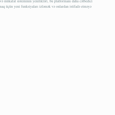
və mükafat sisteminin yenilikləri, bu platformanı daha cəlbedici
rmaq üçün yeni funksiyaları izləmək və onlardan istifadə etməyə