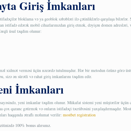
yta Giriş İmkanları
tifadəçilər bloklama və ya geoblok səbəbləri ilə çətinliklərlə qarşılaşa bilərlə
ndan istifadə edərək mobil cihazlarınızdan giriş etmək, dəyişən domen adresləri
fərqli üsul təqdim olunur:
əl xidmət verməsi üçün nəzərdə tutulmuşdur. Hər bir metodun özünə görə üstünlü
u, sizə ən sürətli və rahat giriş imkanlarını təqdim edir.
eni İmkanları
sayəsində, yeni imkanlar təqdim olunur. Mükafat sistemi yeni müştərilər üçün c
a çox qazanc gətirmək və onların istifadəçi təcrübəsini yaxşılaşdırmaqdır. Mos
ları haqqında ətraflı məlumat verilir:
mostbet registration
zitinizdə 100% bonus alırsınız.