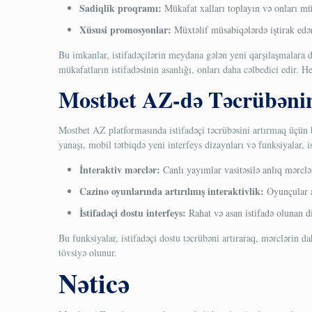
Sadiqlik proqramı:
Mükafat xalları toplayın və onları müx
Xüsusi promosyonlar:
Müxtəlif müsabiqələrdə iştirak edə
Bu imkanlar, istifadəçilərin meydana gələn yeni qarşılaşmalara 
mükafatların istifadəsinin asanlığı, onları daha cəlbedici edir.
Mostbet AZ-də Təcrübənin
Mostbet AZ platformasında istifadəçi təcrübəsini artırmaq üçün b
yanaşı, mobil tətbiqdə yeni interfeys dizaynları və funksiyalar, i
İnteraktiv mərclər:
Canlı yayımlar vasitəsilə anlıq mərcl
Cazino oyunlarında artırılmış interaktivlik:
Oyunçular a
İstifadəçi dostu interfeys:
Rahat və asan istifadə olunan d
Bu funksiyalar, istifadəçi dostu təcrübəni artıraraq, mərclərin
tövsiyə olunur.
Nəticə