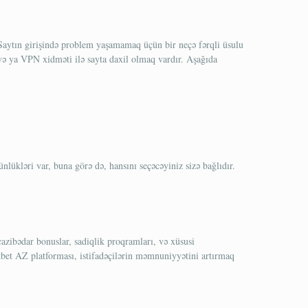
r. Saytın girişində problem yaşamamaq üçün bir neçə fərqli üsulu
, və ya VPN xidməti ilə sayta daxil olmaq vardır. Aşağıda
kləri var, buna görə də, hansını seçəcəyiniz sizə bağlıdır.
azibədar bonuslar, sadiqlik proqramları, və xüsusi
tbet AZ platforması, istifadəçilərin məmnuniyyətini artırmaq