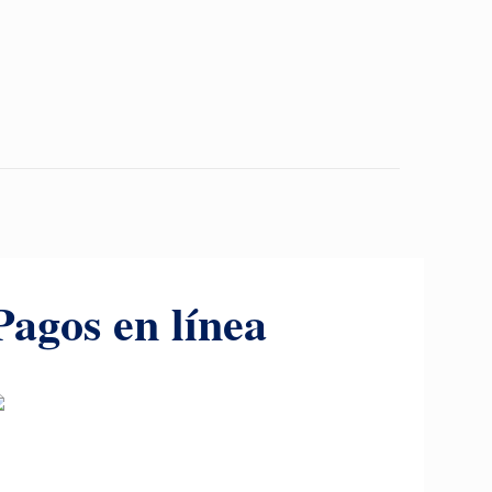
Pagos en línea