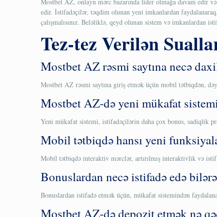
Mostbet AZ, onlayn mərc bazarında lider olmağa davam edir və is
edir. İstifadəçilər, təqdim olunan yeni imkanlardan faydalanara
çalışmalısınız. Beləliklə, qeyd olunan sistem və imkanlardan ist
Tez-tez Verilən Suall
Mostbet AZ rəsmi saytına necə daxil
Mostbet AZ rəsmi saytına giriş etmək üçün mobil tətbiqdən, dəy
Mostbet AZ-də yeni mükafat sistemin
Yeni mükafat sistemi, istifadəçilərin daha çox bonus, sadiqlik 
Mobil tətbiqdə hansı yeni funksiya
Mobil tətbiqdə interaktiv mərclər, artırılmış interaktivlik və is
Bonuslardan necə istifadə edə bilər
Bonuslardan istifadə etmək üçün, mükafat sistemindən faydalana
Mostbet AZ-də depozit etmək nə qə