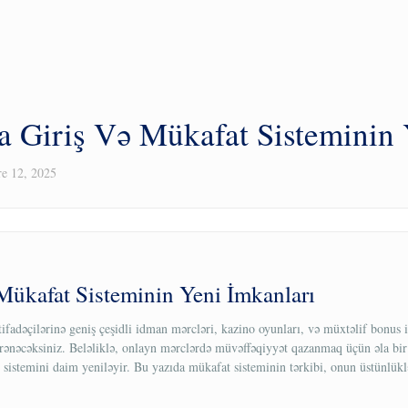
 Giriş Və Mükafat Sisteminin 
re 12, 2025
Mükafat Sisteminin Yeni İmkanları
ifadəçilərinə geniş çeşidli idman mərcləri, kazino oyunları, və müxtəlif bonu
yrənəcəksiniz. Beləliklə, onlayn mərclərdə müvəffəqiyyət qazanmaq üçün əla bir 
sistemini daim yeniləyir. Bu yazıda mükafat sisteminin tərkibi, onun üstünlüklə