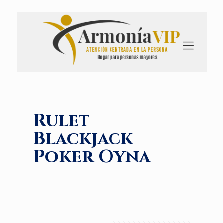
Rulet
Blackjack
Poker Oyna