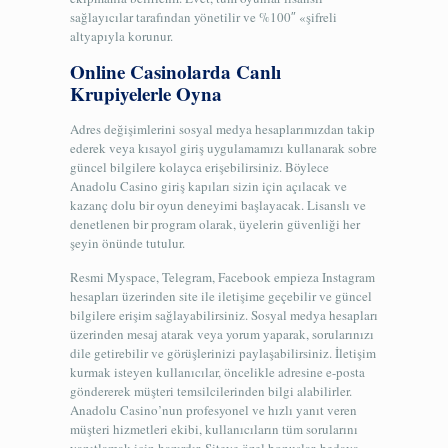
sağlayıcılar tarafından yönetilir ve %100″ «şifreli
altyapıyla korunur.
Online Casinolarda Canlı
Krupiyelerle Oyna
Adres değişimlerini sosyal medya hesaplarımızdan takip
ederek veya kısayol giriş uygulamamızı kullanarak sobre
güncel bilgilere kolayca erişebilirsiniz. Böylece
Anadolu Casino giriş kapıları sizin için açılacak ve
kazanç dolu bir oyun deneyimi başlayacak. Lisanslı ve
denetlenen bir program olarak, üyelerin güvenliği her
şeyin önünde tutulur.
Resmi Myspace, Telegram, Facebook empieza Instagram
hesapları üzerinden site ile iletişime geçebilir ve güncel
bilgilere erişim sağlayabilirsiniz. Sosyal medya hesapları
üzerinden mesaj atarak veya yorum yaparak, sorularınızı
dile getirebilir ve görüşlerinizi paylaşabilirsiniz. İletişim
kurmak isteyen kullanıcılar, öncelikle adresine e-posta
göndererek müşteri temsilcilerinden bilgi alabilirler.
Anadolu Casino’nun profesyonel ve hızlı yanıt veren
müşteri hizmetleri ekibi, kullanıcıların tüm sorularını