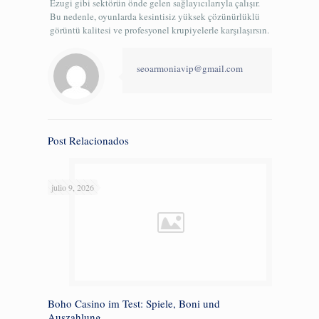
Ezugi gibi sektörün önde gelen sağlayıcılarıyla çalışır.
Bu nedenle, oyunlarda kesintisiz yüksek çözünürlüklü
görüntü kalitesi ve profesyonel krupiyelerle karşılaşırsın.
seoarmoniavip@gmail.com
Post Relacionados
julio 9, 2026
Boho Casino im Test: Spiele, Boni und
Auszahlung