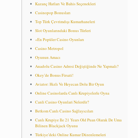
Kazanç Hatları Ve Bahis Seçenekleri
Casinopop Bonusları
Top Türk Çevrimdışı Kumarhaneleri
Slot Oyunlarındaki Bonus Türleri
«En Popüler Casino Oyunları
Casino Metropol
Oyunun Amacı
Anadolu Casino Adresi Değiştiğinde Ne Yapmalı?
Okey’de Bonus Firsati!
Aviator: Hızlı Ve Heyecan Dolu Bir Oyun
Online Casinolarda Canlı Krupiyelerle Oyna
Canli Casino Oyunlari Nelerdi̇r?
Betkom Canlı Casino Sağlayıcıları
Canlı Krupiye Ile 21 Years Old Puan Olarak De Uma
Bilinen Blackjack Oyunu
Türkiye’deki Online Kumar Düzenlemeleri