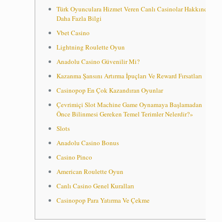
Türk Oyunculara Hizmet Veren Canlı Casinolar Hakkında
Daha Fazla Bilgi
Vbet Casino
Lightning Roulette Oyun
Anadolu Casino Güvenilir Mi?
Kazanma Şansını Artırma İpuçları Ve Reward Fırsatları
Casinopop En Çok Kazandıran Oyunlar
Çevrimiçi Slot Machine Game Oynamaya Başlamadan
Önce Bilinmesi Gereken Temel Terimler Nelerdir?»
Slots
Anadolu Casino Bonus
Casino Pinco
American Roulette Oyun
Canlı Casino Genel Kuralları
Casinopop Para Yatırma Ve Çekme