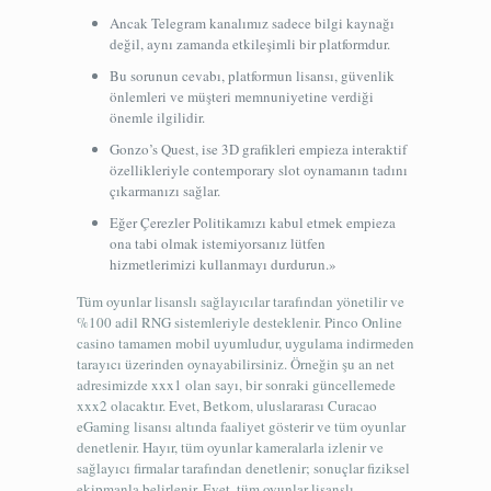
Ancak Telegram kanalımız sadece bilgi kaynağı
değil, aynı zamanda etkileşimli bir platformdur.
Bu sorunun cevabı, platformun lisansı, güvenlik
önlemleri ve müşteri memnuniyetine verdiği
önemle ilgilidir.
Gonzo’s Quest, ise 3D grafikleri empieza interaktif
özellikleriyle contemporary slot oynamanın tadını
çıkarmanızı sağlar.
Eğer Çerezler Politikamızı kabul etmek empieza
ona tabi olmak istemiyorsanız lütfen
hizmetlerimizi kullanmayı durdurun.»
Tüm oyunlar lisanslı sağlayıcılar tarafından yönetilir ve
%100 adil RNG sistemleriyle desteklenir. Pinco Online
casino tamamen mobil uyumludur, uygulama indirmeden
tarayıcı üzerinden oynayabilirsiniz. Örneğin şu an net
adresimizde xxx1 olan sayı, bir sonraki güncellemede
xxx2 olacaktır. Evet, Betkom, uluslararası Curacao
eGaming lisansı altında faaliyet gösterir ve tüm oyunlar
denetlenir. Hayır, tüm oyunlar kameralarla izlenir ve
sağlayıcı firmalar tarafından denetlenir; sonuçlar fiziksel
ekipmanla belirlenir. Evet, tüm oyunlar lisanslı