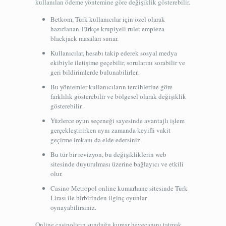
kullanılan ödeme yöntemine göre değişiklik gösterebilir.
Betkom, Türk kullanıcılar için özel olarak
hazırlanan Türkçe krupiyeli rulet empieza
blackjack masaları sunar.
Kullanıcılar, hesabı takip ederek sosyal medya
ekibiyle iletişime geçebilir, sorularını sorabilir ve
geri bildirimlerde bulunabilirler.
Bu yöntemler kullanıcıların tercihlerine göre
farklılık gösterebilir ve bölgesel olarak değişiklik
gösterebilir.
Yüzlerce oyun seçeneği sayesinde avantajlı işlem
gerçekleştirirken aynı zamanda keyifli vakit
geçirme imkanı da elde edersiniz.
Bu tür bir revizyon, bu değişikliklerin web
sitesinde duyurulması üzerine bağlayıcı ve etkili
olur.
Casino Metropol online kumarhane sitesinde Türk
Lirası ile birbirinden ilginç oyunlar
oynayabilirsiniz.
Online casinoların sunduğu kumar heyecanını tatmak