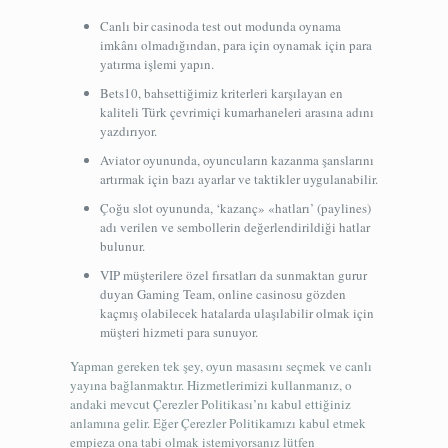
Canlı bir casinoda test out modunda oynama
imkânı olmadığından, para için oynamak için para
yatırma işlemi yapın.
Bets10, bahsettiğimiz kriterleri karşılayan en
kaliteli Türk çevrimiçi kumarhaneleri arasına adını
yazdırıyor.
Aviator oyununda, oyuncuların kazanma şanslarını
artırmak için bazı ayarlar ve taktikler uygulanabilir.
Çoğu slot oyununda, ‘kazanç» «hatları’ (paylines)
adı verilen ve sembollerin değerlendirildiği hatlar
bulunur.
VIP müşterilere özel fırsatları da sunmaktan gurur
duyan Gaming Team, online casinosu gözden
kaçmış olabilecek hatalarda ulaşılabilir olmak için
müşteri hizmeti para sunuyor.
Yapman gereken tek şey, oyun masasını seçmek ve canlı
yayına bağlanmaktır. Hizmetlerimizi kullanmanız, o
andaki mevcut Çerezler Politikası’nı kabul ettiğiniz
anlamına gelir. Eğer Çerezler Politikamızı kabul etmek
empieza ona tabi olmak istemiyorsanız lütfen