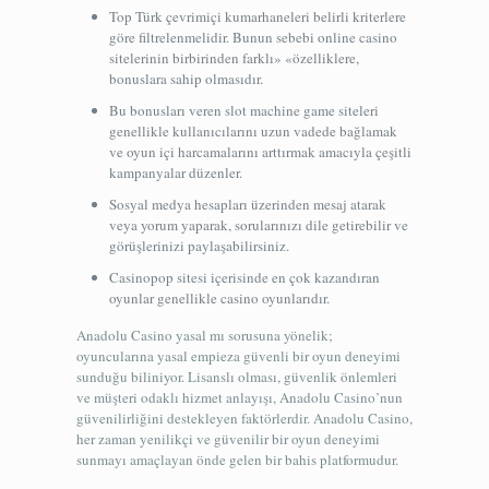
Top Türk çevrimiçi kumarhaneleri belirli kriterlere
göre filtrelenmelidir. Bunun sebebi online casino
sitelerinin birbirinden farklı» «özelliklere,
bonuslara sahip olmasıdır.
Bu bonusları veren slot machine game siteleri
genellikle kullanıcılarını uzun vadede bağlamak
ve oyun içi harcamalarını arttırmak amacıyla çeşitli
kampanyalar düzenler.
Sosyal medya hesapları üzerinden mesaj atarak
veya yorum yaparak, sorularınızı dile getirebilir ve
görüşlerinizi paylaşabilirsiniz.
Casinopop sitesi içerisinde en çok kazandıran
oyunlar genellikle casino oyunlarıdır.
Anadolu Casino yasal mı sorusuna yönelik;
oyuncularına yasal empieza güvenli bir oyun deneyimi
sunduğu biliniyor. Lisanslı olması, güvenlik önlemleri
ve müşteri odaklı hizmet anlayışı, Anadolu Casino’nun
güvenilirliğini destekleyen faktörlerdir. Anadolu Casino,
her zaman yenilikçi ve güvenilir bir oyun deneyimi
sunmayı amaçlayan önde gelen bir bahis platformudur.