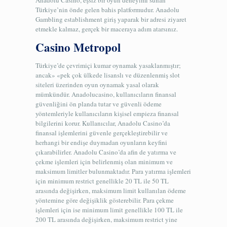
Anadolu Casino, eşsiz bir oyun deneyimi sunan
Türkiye’nin önde gelen bahis platformudur. Anadolu
Gambling establishment giriş yaparak bir adresi ziyaret
etmekle kalmaz, gerçek bir maceraya adım atarsınız.
Casino Metropol
Türkiye’de çevrimiçi kumar oynamak yasaklanmıştır;
ancak» «pek çok ülkede lisanslı ve düzenlenmiş slot
siteleri üzerinden oyun oynamak yasal olarak
mümkündür. Anadolucasino, kullanıcıların finansal
güvenliğini ön planda tutar ve güvenli ödeme
yöntemleriyle kullanıcıların kişisel empieza finansal
bilgilerini korur. Kullanıcılar, Anadolu Casino’da
finansal işlemlerini güvenle gerçekleştirebilir ve
herhangi bir endişe duymadan oyunların keyfini
çıkarabilirler. Anadolu Casino’da afin de yatırma ve
çekme işlemleri için belirlenmiş olan minimum ve
maksimum limitler bulunmaktadır. Para yatırma işlemleri
için minimum restrict genellikle 20 TL ile 50 TL
arasında değişirken, maksimum limit kullanılan ödeme
yöntemine göre değişiklik gösterebilir. Para çekme
işlemleri için ise minimum limit genellikle 100 TL ile
200 TL arasında değişirken, maksimum restrict yine