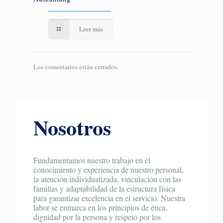
Leer más
Los comentarios están cerrados.
Nosotros
Fundamentamos nuestro trabajo en el
conocimiento y experiencia de nuestro personal,
la atención individualizada, vinculación con las
familias y adaptabilidad de la estructura física
para garantizar excelencia en el servicio. Nuestra
labor se enmarca en los principios de ética,
dignidad por la persona y respeto por los