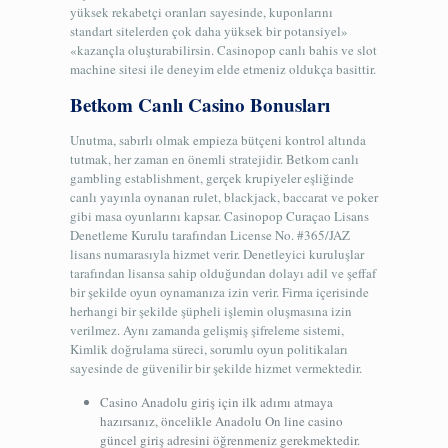
yüksek rekabetçi oranları sayesinde, kuponlarını
standart sitelerden çok daha yüksek bir potansiyel»
«kazançla oluşturabilirsin. Casinopop canlı bahis ve slot
machine sitesi ile deneyim elde etmeniz oldukça basittir.
Betkom Canlı Casino Bonusları
Unutma, sabırlı olmak empieza bütçeni kontrol altında
tutmak, her zaman en önemli stratejidir. Betkom canlı
gambling establishment, gerçek krupiyeler eşliğinde
canlı yayınla oynanan rulet, blackjack, baccarat ve poker
gibi masa oyunlarını kapsar. Casinopop Curaçao Lisans
Denetleme Kurulu tarafından License No. #365/JAZ
lisans numarasıyla hizmet verir. Denetleyici kuruluşlar
tarafından lisansa sahip olduğundan dolayı adil ve şeffaf
bir şekilde oyun oynamanıza izin verir. Firma içerisinde
herhangi bir şekilde şüpheli işlemin oluşmasına izin
verilmez. Aynı zamanda gelişmiş şifreleme sistemi,
Kimlik doğrulama süreci, sorumlu oyun politikaları
sayesinde de güvenilir bir şekilde hizmet vermektedir.
Casino Anadolu giriş için ilk adımı atmaya
hazırsanız, öncelikle Anadolu On line casino
güncel giriş adresini öğrenmeniz gerekmektedir.