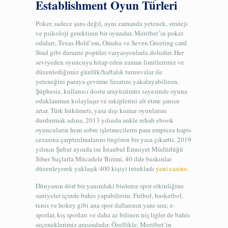
Establishment Oyun Türleri
Poker, sadece şans değil, aynı zamanda yetenek, strateji
ve psikoloji gerektiren bir oyundur. Meritbet’in poker
odaları, Texas Hold’em, Omaha ve Seven Greeting card
Stud gibi durante popüler varyasyonlarla doludur. Her
seviyeden oyuncuya hitap eden zaman limitlerimiz ve
düzenlediğimiz günlük/haftalık turnuvalar ile
yeteneğini paraya çevirme fırsatını yakalayabilirsin.
Şüphesiz, kullanıcı dostu arayüzümüz sayesinde oyuna
odaklanman kolaylaşır ve rakiplerini alt etme şansın
artar. Türk hükümeti, yasa dışı kumar oyunlarını
durdurmak adına, 2013 yılında ankle rehab ebook
oyuncuların hem sobre işletmecilerin para empieza hapis
cezasına çarptırılmalarını öngören bir yasa çıkarttı. 2019
yılının Şubat ayında ise İstanbul Emniyet Müdürlüğü
Siber Suçlarla Mücadele Birimi, 40 ilde baskınlar
düzenleyerek yaklaşık 400 kişiyi tutukladı
yeni casino
.
Dünyanın dört bir yanındaki binlerce spor etkinliğine
saniyeler içinde bahis yapabilirsin. Futbol, basketbol,
tenis ve hokey gibi ana spor dallarının yanı sıra; e-
sporlar, kış sporları ve daha az bilinen niş ligler de bahis
seçeneklerimiz arasındadır. Özellikle, Meritbet’in