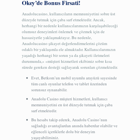
Okey’de Bonus Firsati!
Anadolucasino, kullanıcıların memnuniyetini sobre üst
düzeyde tutmak için çaba sarf etmektedir. Ancak,
herhangi bir nedenle kullanıcılarımızın karşılaşabileceği
olumsuz deneyimleri önlemek ve çözmek için de
hassasiyetle yaklaşmaktayız. Bu nedenle,
Anadolucasino şikayet değerlendirmelerini çözüm
odaklı bir yaklaşımla ele almaktadır. Kullanıcılarımızın
yaşadığı herhangi bir sorun ya da şikayeti iletmeleri
durumunda,» «müşteri hizmetleri ekibimiz sobre kısa
sürede gereken desteği sağlayarak sorunları çözmektedir.
Evet, Betkom’un mobil uyumlu arayüzü sayesinde
tüm canlı oyunlar telefon ve tablet üzerinden
sorunsuz oynanabilir.
Anadolu Casino müşteri hizmetleri, kullanıcı
memnuniyetini en üst düzeyde tutmak için çaba
sarf etmektedir.
Bu hesabı takip ederek, Anadolu Casino’nun
sağladığı avantajlardan anında haberdar olabilir ve
eğlenceli içeriklerle dolu bir deneyim
yaşayabilirsiniz.