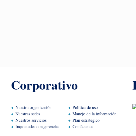
Corporativo
Nuestra organización
Política de uso
Nuestras sedes
Manejo de la información
Nuestros servicios
Plan estratégico
Inquietudes o sugerencias
Contáctenos