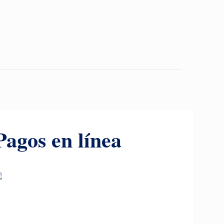
Pagos en línea