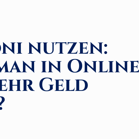
ni nutzen:
man in Online
ehr Geld
?