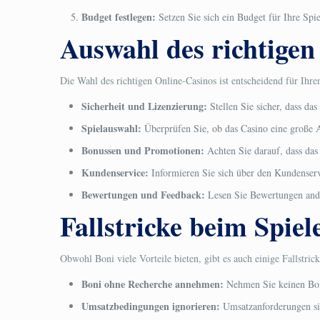
Budget festlegen:
Setzen Sie sich ein Budget für Ihre Spie
Auswahl des richtigen
Die Wahl des richtigen Online-Casinos ist entscheidend für Ihre
Sicherheit und Lizenzierung:
Stellen Sie sicher, dass da
Spielauswahl:
Überprüfen Sie, ob das Casino eine große A
Bonussen und Promotionen:
Achten Sie darauf, dass das
Kundenservice:
Informieren Sie sich über den Kundenserv
Bewertungen und Feedback:
Lesen Sie Bewertungen ander
Fallstricke beim Spiel
Obwohl Boni viele Vorteile bieten, gibt es auch einige Fallstric
Boni ohne Recherche annehmen:
Nehmen Sie keinen Bon
Umsatzbedingungen ignorieren:
Umsatzanforderungen si