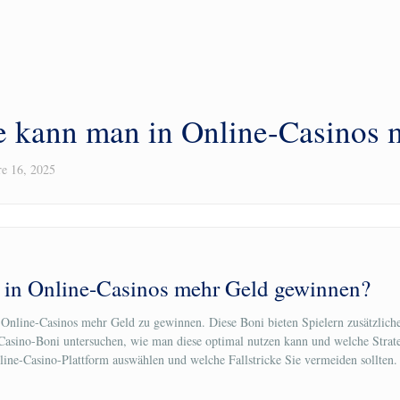
e kann man in Online-Casinos
re 16, 2025
 in Online-Casinos mehr Geld gewinnen?
 Online-Casinos mehr Geld zu gewinnen. Diese Boni bieten Spielern zusätzliche
Casino-Boni untersuchen, wie man diese optimal nutzen kann und welche Strate
nline-Casino-Plattform auswählen und welche Fallstricke Sie vermeiden sollte