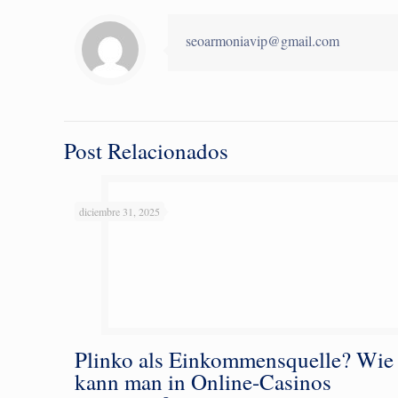
seoarmoniavip@gmail.com
Post Relacionados
diciembre 31, 2025
Plinko als Einkommensquelle? Wie
kann man in Online-Casinos