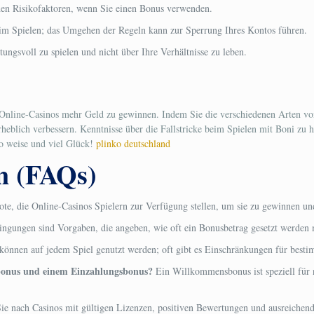
en Risikofaktoren, wenn Sie einen Bonus verwenden.
eim Spielen; das Umgehen der Regeln kann zur Sperrung Ihres Kontos führen.
ungsvoll zu spielen und nicht über Ihre Verhältnisse zu leben.
n Online-Casinos mehr Geld zu gewinnen. Indem Sie die verschiedenen Arten von
eblich verbessern. Kenntnisse über die Fallstricke beim Spielen mit Boni zu 
so weise und viel Glück!
plinko deutschland
en (FAQs)
te, die Online-Casinos Spielern zur Verfügung stellen, um sie zu gewinnen und
gungen sind Vorgaben, die angeben, wie oft ein Bonusbetrag gesetzt werden m
können auf jedem Spiel genutzt werden; oft gibt es Einschränkungen für besti
bonus und einem Einzahlungsbonus?
Ein Willkommensbonus ist speziell für 
e nach Casinos mit gültigen Lizenzen, positiven Bewertungen und ausreiche