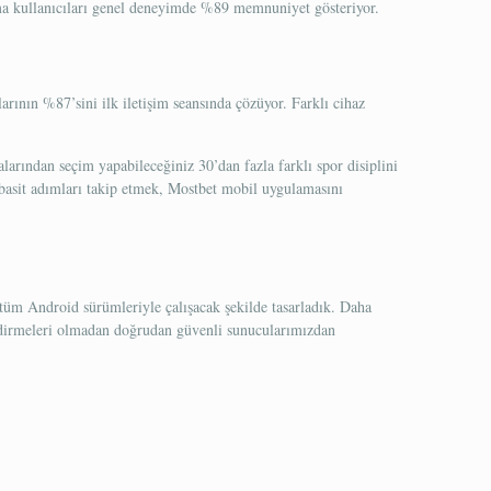
ama kullanıcıları genel deneyimde %89 memnuniyet gösteriyor.
arının %87’sini ilk iletişim seansında çözüyor. Farklı cihaz
larından seçim yapabileceğiniz 30’dan fazla farklı spor disiplini
 basit adımları takip etmek, Mostbet mobil uygulamasını
 tüm Android sürümleriyle çalışacak şekilde tasarladık. Daha
endirmeleri olmadan doğrudan güvenli sunucularımızdan