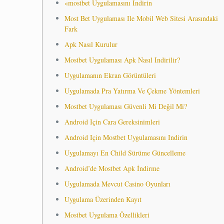
«mostbet Uygulamasını İndirin
Most Bet Uygulaması Ile Mobil Web Sitesi Arasındaki
Fark
Apk Nasıl Kurulur
Mostbet Uygulaması Apk Nasıl Indirilir?
Uygulamanın Ekran Görüntüleri
Uygulamada Pra Yatırma Ve Çekme Yöntemleri
Mostbet Uygulaması Güvenli Mi Değil Mi?
Android Için Cara Gereksinimleri
Android Için Mostbet Uygulamasını Indirin
Uygulamayı En Child Sürüme Güncelleme
Android’de Mostbet Apk İndirme
Uygulamada Mevcut Casino Oyunları
Uygulama Üzerinden Kayıt
Mostbet Uygulama Özellikleri