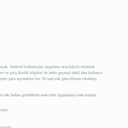
cak. Android kullanıcıları uygulama aracılığıyla otomatik
r ve giriş kimlik bilgileri ile bahis geçmişi dahil tüm kullanıcı
ripto para seçenekleri her 30 saniyede güncellenen rekabetçi
ını eski haline getirdikten sonra bile uygulamaya tam erişimi
ruyor.
tirilir.