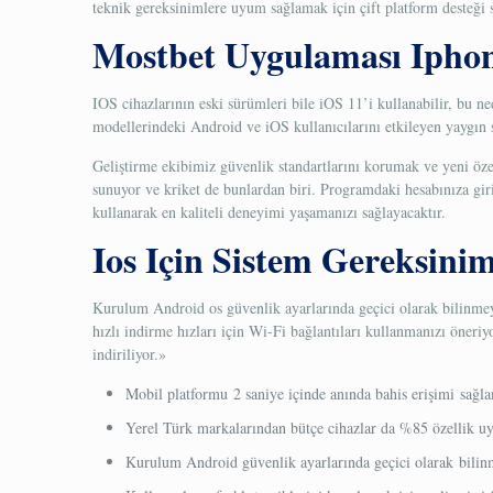
teknik gereksinimlere uyum sağlamak için çift platform desteği
Mostbet Uygulaması Iphon
IOS cihazlarının eski sürümleri bile iOS 11’i kullanabilir, bu ne
modellerindeki Android ve iOS kullanıcılarını etkileyen yaygın s
Geliştirme ekibimiz güvenlik standartlarını korumak ve yeni özel
sunuyor ve kriket de bunlardan biri. Programdaki hesabınıza gir
kullanarak en kaliteli deneyimi yaşamanızı sağlayacaktır.
Ios Için Sistem Gereksinim
Kurulum Android os güvenlik ayarlarında geçici olarak bilinmeye
hızlı indirme hızları için Wi-Fi bağlantıları kullanmanızı öne
indiriliyor.»
Mobil platformu 2 saniye içinde anında bahis erişimi sağla
Yerel Türk markalarından bütçe cihazlar da %85 özellik uyu
Kurulum Android güvenlik ayarlarında geçici olarak bilinm