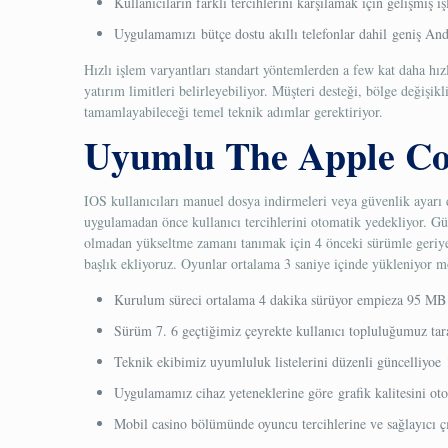
Kullanıcıların farklı tercihlerini karşılamak için gelişmiş iş
Uygulamamızı bütçe dostu akıllı telefonlar dahil geniş Andr
Hızlı işlem varyantları standart yöntemlerden a few kat daha hız
yatırım limitleri belirleyebiliyor. Müşteri desteği, bölge değişik
tamamlayabileceği temel teknik adımlar gerektiriyor.
Uyumlu The Apple Co
IOS kullanıcıları manuel dosya indirmeleri veya güvenlik ayarı
uygulamadan önce kullanıcı tercihlerini otomatik yedekliyor. Gün
olmadan yükseltme zamanı tanımak için 4 önceki sürümle geriye 
başlık ekliyoruz. Oyunlar ortalama 3 saniye içinde yükleniyor mo
Kurulum süreci ortalama 4 dakika sürüyor empieza 95 MB d
Sürüm 7. 6 geçtiğimiz çeyrekte kullanıcı topluluğumuz tara
Teknik ekibimiz uyumluluk listelerini düzenli güncelliyoe 1
Uygulamamız cihaz yeteneklerine göre grafik kalitesini oto
Mobil casino bölümünde oyuncu tercihlerine ve sağlayıcı çık