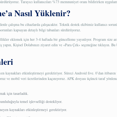
 sürdürüyoruz. Tarayıcı kullanıcıları %73 memnuniyet oranı bildirirken uygul
e’a Nasıl Yüklenir?
denle çalışma bu cihazlarda çalışacaktır. Teknik destek ekibimiz kullanıcı sorunl
orunları kapsayan detaylı bilgi tabanları sürdürüyoruz.
likler eklemek için her 3-4 haftada bir güncelleme yayınlıyor. Program size ara
iş yapın, Kişisel Dolabınızı ziyaret edin ve «Para Çek» seçeneğine tıklayın. Bu
leri
n kaynakları etkinleştirmeyi gerektiriyor. Süreci Android five. 0’dan itibaren
riyoruz ve mobil veri ücretlerinden kaçınıyoruz. APK dosyası üçüncü taraf yönl
mak için tasarladık.
mluluğuyla temel işlevselliği destekliyor.
eyen kaynakları etkinleştirmeyi gerektiriyor.