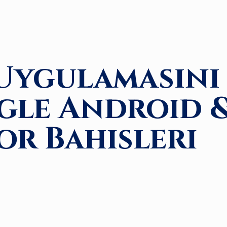
Uygulamasını
ogle Android 
por Bahisleri