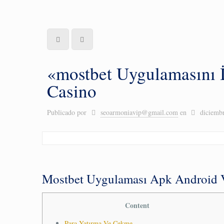
«mostbet Uygulamasını İ
Casino
Publicado por
seoarmoniavip@gmail.com
en
diciemb
Mostbet Uygulaması Apk Android Ve 
Content
Para Yatırma Ve Çekme