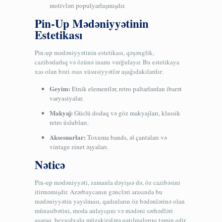
motivləri populyarlaşmışdır.
Pin-Up Mədəniyyətinin
Estetikası
Pin-up mədəniyyətinin estetikası, qəşənglik,
cazibədarlıq və özünə inamı vurğulayır. Bu estetikaya
xas olan bəzi əsas xüsusiyyətlər aşağıdakılardır:
Geyim:
Etnik elementlər, retro paltarlardan ibarət
varyasiyalar.
Makyaj:
Güclü dodaq və göz makyajları, klassik
retro üslubları.
Aksesuarlar:
Toxuma bands, əl çantaları və
vintage zinet əşyaları.
Nəticə
Pin-up mədəniyyəti, zamanla dəyişsə də, öz cazibəsini
itirməmişdir. Azərbaycanın gəncləri arasında bu
mədəniyyətin yayılması, qadınların öz bədənlərinə olan
münasibətini, moda anlayışını və mədəni sərhədləri
aşaraq, beynəlxalq müzakirələrə qatılmalarını təmin edir.