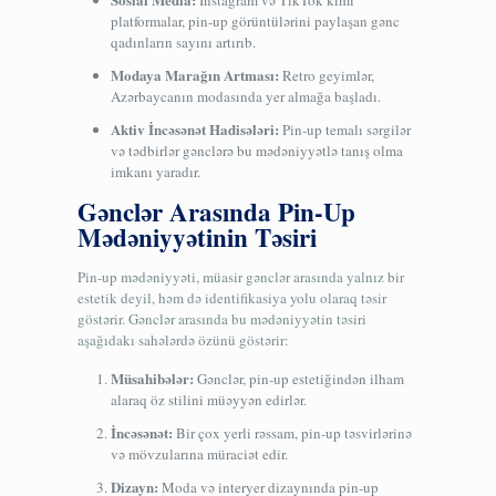
Instagram və TikTok kimi
platformalar, pin-up görüntülərini paylaşan gənc
qadınların sayını artırıb.
Modaya Marağın Artması:
Retro geyimlər,
Azərbaycanın modasında yer almağa başladı.
Aktiv İncəsənət Hadisələri:
Pin-up temalı sərgilər
və tədbirlər gənclərə bu mədəniyyətlə tanış olma
imkanı yaradır.
Gənclər Arasında Pin-Up
Mədəniyyətinin Təsiri
Pin-up mədəniyyəti, müasir gənclər arasında yalnız bir
estetik deyil, həm də identifikasiya yolu olaraq təsir
göstərir. Gənclər arasında bu mədəniyyətin təsiri
aşağıdakı sahələrdə özünü göstərir:
Müsahibələr:
Gənclər, pin-up estetiğindən ilham
alaraq öz stilini müəyyən edirlər.
İncəsənət:
Bir çox yerli rəssam, pin-up təsvirlərinə
və mövzularına müraciət edir.
Dizayn:
Moda və interyer dizaynında pin-up