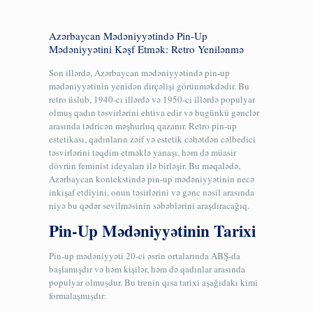
Azərbaycan Mədəniyyətində Pin-Up
Mədəniyyətini Kəşf Etmək: Retro Yenilənmə
Son illərdə, Azərbaycan mədəniyyətində pin-up
mədəniyyətinin yenidən dirçəlişi görünməkdədir. Bu
retro üslub, 1940-cı illərdə və 1950-ci illərdə populyar
olmuş qadın təsvirlərini ehtiva edir və bugünkü gənclər
arasında tədricən məşhurluq qazanır. Retro pin-up
estetikası, qadınların zəif və estetik cəhətdən cəlbedici
təsvirlərini təqdim etməklə yanaşı, həm də müasir
dövrün feminist ideyaları ilə birləşir. Bu məqalədə,
Azərbaycan kontekstində pin-up mədəniyyətinin necə
inkişaf etdiyini, onun təsirlərini və gənc nəsil arasında
niyə bu qədər sevilməsinin səbəblərini araşdıracağıq.
Pin-Up Mədəniyyətinin Tarixi
Pin-up mədəniyyəti 20-ci əsrin ortalarında ABŞ-da
başlamışdır və həm kişilər, həm də qadınlar arasında
populyar olmuşdur. Bu trenin qısa tarixi aşağıdakı kimi
formalaşmışdır: