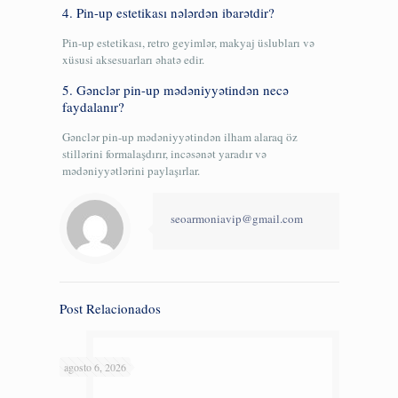
4. Pin-up estetikası nələrdən ibarətdir?
Pin-up estetikası, retro geyimlər, makyaj üslubları və
xüsusi aksesuarları əhatə edir.
5. Gənclər pin-up mədəniyyətindən necə
faydalanır?
Gənclər pin-up mədəniyyətindən ilham alaraq öz
stillərini formalaşdırır, incəsənət yaradır və
mədəniyyətlərini paylaşırlar.
seoarmoniavip@gmail.com
Post Relacionados
agosto 6, 2026