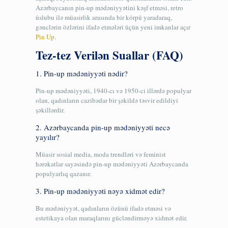
Azərbaycanın pin-up mədəniyyətini kəşf etməsi, retro
üslubu ilə müasirlik arasında bir körpü yaradaraq,
gənclərin özlərini ifadə etmələri üçün yeni imkanlar açır
Pin Up
.
Tez-tez Verilən Suallar (FAQ)
1. Pin-up mədəniyyəti nədir?
Pin-up mədəniyyəti, 1940-cı və 1950-ci illərdə populyar
olan, qadınların cazibədar bir şəkildə təsvir edildiyi
şəkillərdir.
2. Azərbaycanda pin-up mədəniyyəti necə
yayılır?
Müasir sosial media, moda trendləri və feminist
hərəkatlar sayəsində pin-up mədəniyyəti Azərbaycanda
populyarlıq qazanır.
3. Pin-up mədəniyyəti nəyə xidmət edir?
Bu mədəniyyət, qadınların özünü ifadə etməsi və
estetikaya olan maraqlarını gücləndirməyə xidmət edir.