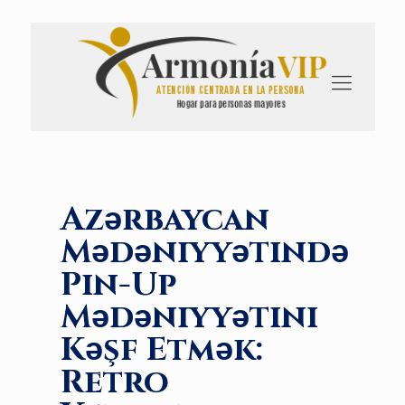
Azərbaycan
Mədəniyyətində
Pin-Up
Mədəniyyətini
Kəşf Etmək:
Retro