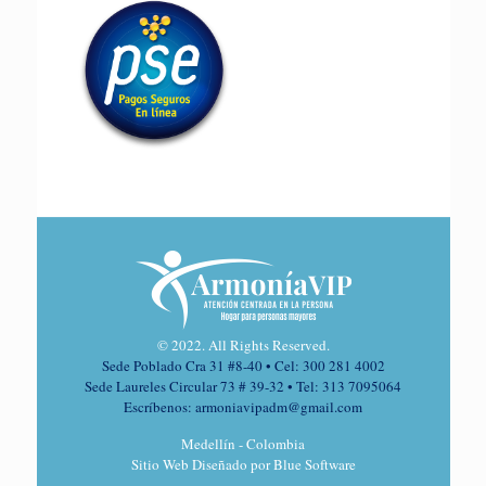
© 2022. All Rights Reserved.
Sede Poblado Cra 31 #8-40 • Cel: 300 281 4002
Sede Laureles Circular 73 # 39-32 • Tel: 313 7095064
Escríbenos: armoniavipadm@gmail.com
Medellín - Colombia
Sitio Web Diseñado por Blue Software