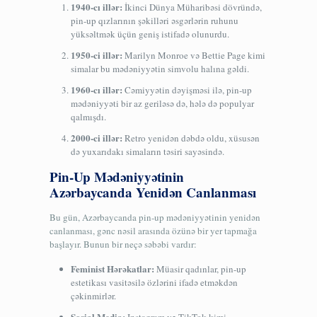
1940-cı illər:
İkinci Dünya Müharibəsi dövründə,
pin-up qızlarının şəkilləri əsgərlərin ruhunu
yüksəltmək üçün geniş istifadə olunurdu.
1950-ci illər:
Marilyn Monroe və Bettie Page kimi
simalar bu mədəniyyətin simvolu halına gəldi.
1960-cı illər:
Cəmiyyətin dəyişməsi ilə, pin-up
mədəniyyəti bir az geriləsə də, hələ də populyar
qalmışdı.
2000-ci illər:
Retro yenidən dəbdə oldu, xüsusən
də yuxarıdakı simaların təsiri sayəsində.
Pin-Up Mədəniyyətinin
Azərbaycanda Yenidən Canlanması
Bu gün, Azərbaycanda pin-up mədəniyyətinin yenidən
canlanması, gənc nəsil arasında özünə bir yer tapmağa
başlayır. Bunun bir neçə səbəbi vardır:
Feminist Hərəkatlar:
Müasir qadınlar, pin-up
estetikası vasitəsilə özlərini ifadə etməkdən
çəkinmirlər.
Sosial Media: