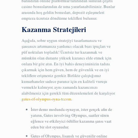
barındıran online platformlar tarafından sunulan çeşitli
casino bonuslarından de uma yararlanabilirsiniz. Bunlar
arasında hoş geldin bonusları, depozit eşleşmeleri
empieza ücretsiz döndürme teklifleri bulunur.
Kazanma Stratejileri
Aşağıda, sobre uygun stratejiyi tasarlamanıza ve
şansınızı artırmanıza yardımcı olacak bazı ipuçları ve
püf noktaları topladık! Ücretsiz tur kazanmak ve
mümkün olan durante yüksek kazancı elde etmek için
onlara bir göz atın. En iyi bahis deneyiminizin tadını
çıkarmak için hem güven, hem de güvenlik ve en iyi
tekliflere erişmeniz gerekir. Birlikte çalıştığımız
kumarhaneler sadece paranız için en kaliteli vuruşu
vermekle kalmıyor, aynı zamanda kazancınızı
alabilmeniz için gerekli tüm düzenlemeleri de karşılıyor
gates-of-olympus-oyna-tr.com
.
İster demo modunda oynayın, ister gerçek afin de
yatırın, Gates involving Olympus, saatler süren
eğlence ve etkileyici ödüller kazanma şansı vaat
eden bir slot oyunudur.
Gates of Olympus, lisanslı ve güvenilir online