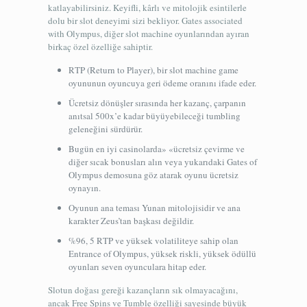
katlayabilirsiniz. Keyifli, kârlı ve mitolojik esintilerle
dolu bir slot deneyimi sizi bekliyor. Gates associated
with Olympus, diğer slot machine oyunlarından ayıran
birkaç özel özelliğe sahiptir.
RTP (Return to Player), bir slot machine game
oyununun oyuncuya geri ödeme oranını ifade eder.
Ücretsiz dönüşler sırasında her kazanç, çarpanın
anıtsal 500x’e kadar büyüyebileceği tumbling
geleneğini sürdürür.
Bugün en iyi casinolarda» «ücretsiz çevirme ve
diğer sıcak bonusları alın veya yukarıdaki Gates of
Olympus demosuna göz atarak oyunu ücretsiz
oynayın.
Oyunun ana teması Yunan mitolojisidir ve ana
karakter Zeus’tan başkası değildir.
%96, 5 RTP ve yüksek volatiliteye sahip olan
Entrance of Olympus, yüksek riskli, yüksek ödüllü
oyunları seven oyunculara hitap eder.
Slotun doğası gereği kazançların sık olmayacağını,
ancak Free Spins ve Tumble özelliği sayesinde büyük