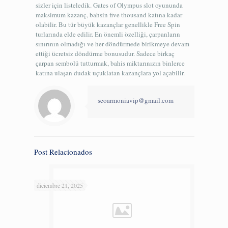
sizler için listeledik. Gates of Olympus slot oyununda
maksimum kazanç, bahsin five thousand katına kadar
olabilir. Bu tür büyük kazançlar genellikle Free Spin
turlarında elde edilir. En önemli özelliği, çarpanların
sınırının olmadığı ve her döndürmede birikmeye devam
ettiği ücretsiz döndürme bonusudur. Sadece birkaç
çarpan sembolü tutturmak, bahis miktarınızın binlerce
katına ulaşan dudak uçuklatan kazançlara yol açabilir.
seoarmoniavip@gmail.com
Post Relacionados
diciembre 21, 2025