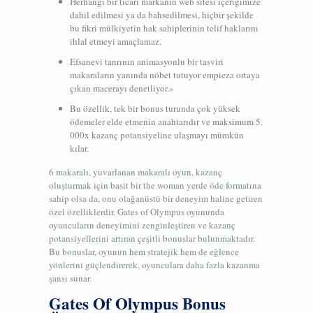
Herhangi bir ticari markanın web sitesi içeriğimize
dahil edilmesi ya da bahsedilmesi, hiçbir şekilde
bu fikri mülkiyetin hak sahiplerinin telif haklarını
ihlal etmeyi amaçlamaz.
Efsanevi tanrının animasyonlu bir tasviri
makaraların yanında nöbet tutuyor empieza ortaya
çıkan macerayı denetliyor.»
Bu özellik, tek bir bonus turunda çok yüksek
ödemeler elde etmenin anahtarıdır ve maksimum 5.
000x kazanç potansiyeline ulaşmayı mümkün
kılar.
6 makaralı, yuvarlanan makaralı oyun, kazanç
oluşturmak için basit bir the woman yerde öde formatına
sahip olsa da, onu olağanüstü bir deneyim haline getiren
özel özelliklerdir. Gates of Olympus oyununda
oyuncuların deneyimini zenginleştiren ve kazanç
potansiyellerini artıran çeşitli bonuslar bulunmaktadır.
Bu bonuslar, oyunun hem stratejik hem de eğlence
yönlerini güçlendirerek, oyunculara daha fazla kazanma
şansı sunar.
Gates Of Olympus Bonus