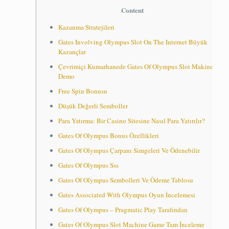
Content
Kazanma Stratejileri
Gates Involving Olympus Slot On The Internet Büyük
Kazançlar
Çevrimiçi Kumarhanede Gates Of Olympus Slot Makinesi
Demo
Free Spin Bonusu
Düşük Değerli Semboller
Para Yatırma: Bir Casino Sitesine Nasıl Para Yatırılır?
Gates Of Olympus Bonus Özellikleri
Gates Of Olympus Çarpanı Simgeleri Ve Ödenebilir
Gates Of Olympus Sss
Gates Of Olympus Sembolleri Ve Ödeme Tablosu
Gates Associated With Olympus Oyun İncelemesi
Gates Of Olympus – Pragmatic Play Tarafından
Gates Of Olympus Slot Machine Game Tam İnceleme