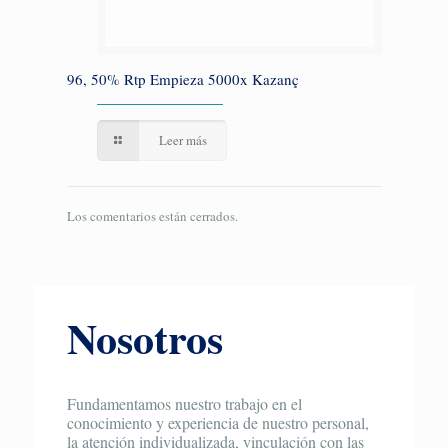
96, 50% Rtp Empieza 5000x Kazanç
Leer más
Los comentarios están cerrados.
Nosotros
Fundamentamos nuestro trabajo en el
conocimiento y experiencia de nuestro personal,
la atención individualizada, vinculación con las