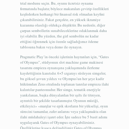
trial modunu seçin. Bu, oyunu ücretsiz oynama
formatında başlatır, böylece makaraları çevirip özellikleri
keşfederken herhangi bir finansal risk olmadan keyfini
çıkarabilirsiniz. Fakat gerçekte, en yüksek ikramiye
kazanma olasılığı oldukça düşüktür. Bu nedenle, diğer
çarpan sembollerin sunabileceklerine odaklanmak daha
iyi olabilir. Bu yüzden, the girl sembolün ne kadar
ettiğini öğrenmek için özenle sağladığımız ödeme
tablosuna bakın veya demo ile oynayın.
Pragmatic Play’in önceki işlerinin hayranları için, “Gates
of Olympus”, stüdyonun slot machine game makinesi
tasarımı empieza oynanışına yaklaşımında ilerleme
kaydettiğinin kanıtıdır. 6×5 ızgarayı süsleyen simgeler,
bu göksel şovun yıldızı ve Olympus’un her şeye kadir
hükümdarı Zeus etrafında toplanan tanrılar empieza ilahi
kalıntılar panteonudur. Her simge, tematik enerjiyle
yankılanan, başka dünyalardan bir ışıltı ile titreyen,
ayrıntılı bir şekilde tasarlanmıştır. Oyunun müziği,
etkileyici» «marşlar ve epik skorların bir yükselişi, oyun
sürecini tamamlar, zafer anlarını veya yaklaşmakta olan
ilahi müdahaleyi işaret eder. İşte sadece bu 5 basit adımı
uygulayarak Gates of Olympus oynayabilirsiniz.
Özelliklerine kısaca değindiğimiz Gates of Olympus