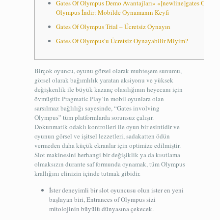
Gates Of Olympus Demo Avantajları» «[newline]gates Of
Olympus İndir: Mobilde Oynamanın Keyfi
Gates Of Olympus Trial – Ücretsiz Oynayın
Gates Of Olympus’u Ücretsiz Oynayabilir Miyim?
Birçok oyuncu, oyunu görsel olarak muhteşem sunumu,
görsel olarak bağımlılık yaratan aksiyonu ve yüksek
değişkenlik ile büyük kazanç olasılığının heyecanı için
övmüştür. Pragmatic Play’in mobil oyunlara olan
sarsılmaz bağlılığı sayesinde, “Gates involving
Olympus” tüm platformlarda sorunsuz çalışır.
Dokunmatik odaklı kontrolleri ile oyun bir esintidir ve
oyunun görsel ve işitsel lezzetleri, sadakatten ödün
vermeden daha küçük ekranlar için optimize edilmiştir.
Slot makinesini herhangi bir değişiklik ya da kısıtlama
olmaksızın durante saf formunda oynamak, tüm Olympus
krallığını elinizin içinde tutmak gibidir.
İster deneyimli bir slot oyuncusu olun ister en yeni
başlayan biri, Entrances of Olympus sizi
mitolojinin büyülü dünyasına çekecek.