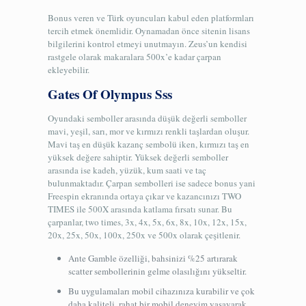
Bonus veren ve Türk oyuncuları kabul eden platformları
tercih etmek önemlidir. Oynamadan önce sitenin lisans
bilgilerini kontrol etmeyi unutmayın. Zeus’un kendisi
rastgele olarak makaralara 500x’e kadar çarpan
ekleyebilir.
Gates Of Olympus Sss
Oyundaki semboller arasında düşük değerli semboller
mavi, yeşil, sarı, mor ve kırmızı renkli taşlardan oluşur.
Mavi taş en düşük kazanç sembolü iken, kırmızı taş en
yüksek değere sahiptir. Yüksek değerli semboller
arasında ise kadeh, yüzük, kum saati ve taç
bulunmaktadır. Çarpan sembolleri ise sadece bonus yani
Freespin ekranında ortaya çıkar ve kazancınızı TWO
TIMES ile 500X arasında katlama fırsatı sunar. Bu
çarpanlar, two times, 3x, 4x, 5x, 6x, 8x, 10x, 12x, 15x,
20x, 25x, 50x, 100x, 250x ve 500x olarak çeşitlenir.
Ante Gamble özelliği, bahsinizi %25 artırarak
scatter sembollerinin gelme olasılığını yükseltir.
Bu uygulamaları mobil cihazınıza kurabilir ve çok
daha kaliteli, rahat bir mobil deneyim yaşayarak