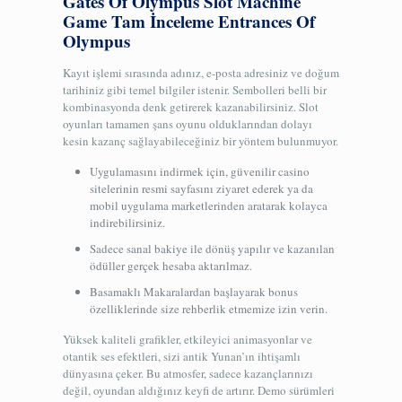
Gates Of Olympus Slot Machine
Game Tam İnceleme Entrances Of
Olympus
Kayıt işlemi sırasında adınız, e-posta adresiniz ve doğum
tarihiniz gibi temel bilgiler istenir. Sembolleri belli bir
kombinasyonda denk getirerek kazanabilirsiniz. Slot
oyunları tamamen şans oyunu olduklarından dolayı
kesin kazanç sağlayabileceğiniz bir yöntem bulunmuyor.
Uygulamasını indirmek için, güvenilir casino
sitelerinin resmi sayfasını ziyaret ederek ya da
mobil uygulama marketlerinden aratarak kolayca
indirebilirsiniz.
Sadece sanal bakiye ile dönüş yapılır ve kazanılan
ödüller gerçek hesaba aktarılmaz.
Basamaklı Makaralardan başlayarak bonus
özelliklerinde size rehberlik etmemize izin verin.
Yüksek kaliteli grafikler, etkileyici animasyonlar ve
otantik ses efektleri, sizi antik Yunan’ın ihtişamlı
dünyasına çeker. Bu atmosfer, sadece kazançlarınızı
değil, oyundan aldığınız keyfi de artırır. Demo sürümleri