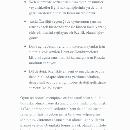
Web sitemizde sözü edilen tüm oyunlar, ürünler
veya şirketler ilgili hak sahiplerinin ya de uma
geliştiricilerinin tescilli ticari markalarıdır.
Takla Özelliği seçeneği de oyuncunun şansını
artırır ve tek bir döndürme ile birden fazla kazanç
elde edilmesini sağlayan bir özellik olarak işlev
görür.
Daha ag heyecan verici bir macera arayanlar için
sitemiz, çok sevilen Ücretsiz Döndürmelerin
kilidini açma şansınızı iki katına çıkaran Razzia
modunu sunuyor.
Dil desteği, özellikle en yeni oyuncuların oyuna
daha hızlı adapte olmasına yardımcı olurken,
deneyimli oyuncular için sobre strateji geliştirme
sürecini kolaylaştırır.
Oyun içi bonuslar empieza casino tarafından sunulan
bonuslar olmak üzere iki ana grupp altında toplanmıştır.
1xBet, hem spor bahisçilerinin hem de on line casino
severlerin ilgisini çeken geniş bir oyun yelpazesine
sahip bir» «internet casino sitesi olarak uzun yıllardır
hizmet veriyor. Oyundaki bonuslara ek olarak, bu slotu