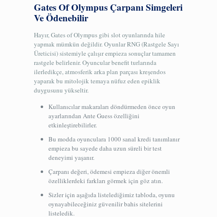
Gates Of Olympus Çarpanı Simgeleri
Ve Ödenebilir
Hayır, Gates of Olympus gibi slot oyunlarında hile
yapmak mümkün değildir. Oyunlar RNG (Rastgele Sayı
Üreticisi) sistemiyle çalışır empieza sonuçlar tamamen
rastgele belirlenir. Oyuncular benefit turlarında
ilerledikçe, atmosferik arka plan parçası kreşendos
yaparak bu mitolojik temaya nüfuz eden epiklik
duygusunu yükseltir.
Kullanıcılar makaraları döndürmeden önce oyun
ayarlarından Ante Guess özelliğini
etkinleştirebilirler.
Bu modda oyunculara 1000 sanal kredi tanımlanır
empieza bu sayede daha uzun süreli bir test
deneyimi yaşanır.
Çarpanı değeri, ödemesi empieza diğer önemli
özelliklerdeki farkları görmek için göz atın.
Sizler için aşağıda listelediğimiz tabloda, oyunu
oynayabileceğiniz güvenilir bahis sitelerini
listeledik.