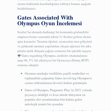
oyunu hakkında hazırladığımız tabloyu hemen aşağıda
bulabilirsiniz.
Gates Associated With
Olympus Oyun İncelemesi
Scatter’lar ekranda herhangi bir konumda görünebilir
empieza bonus sırasında tekrar 3+ Scatter gelirse ekstra
spin kazanılır. Tasarım öğeleri, oyuncuları mor gökyüzü
ve görkemli mermer yapılardan oluşan uğursuz bir arka
planla antik ihtişam çağına sorunsuz bir şekilde taşıyor.
🌩 Gates regarding Olympus, endüstri ortalamalarını
aşan 96, 5%’lik etkileyici bir Oyuncuya Dönüş (RTP)
oranına sahiptir.
Oyunun sunduğu özellikler, çeşitli semboller ve
toplanabilir çarpanlar, Gates involving Olympus’u
casino tutkunlarının favorisi haline getirmiştir.
Gates of Olympus, Pragmatic Play’in 2021 yılında
piyasaya sürdüğü ve kısa sürede dünyanın en
popüler slot oyunlarından biri haline gelen
mitolojik temalı bir oyundur.