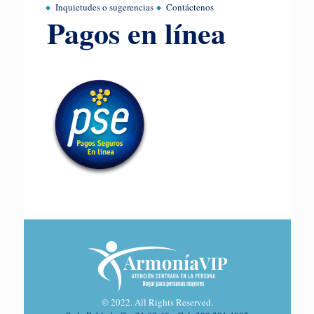
Inquietudes o sugerencias
Contáctenos
Pagos en línea
© 2022. All Rights Reserved.