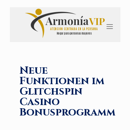
Neue
Funktionen im
Glitchspin
Casino
Bonusprogramm