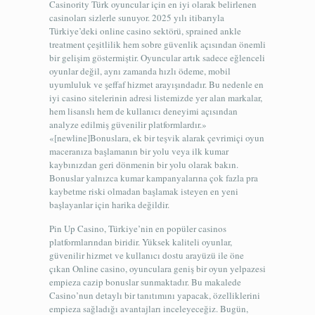
Casinority Türk oyuncular için en iyi olarak belirlenen
casinoları sizlerle sunuyor. 2025 yılı itibarıyla
Türkiye’deki online casino sektörü, sprained ankle
treatment çeşitlilik hem sobre güvenlik açısından önemli
bir gelişim göstermiştir. Oyuncular artık sadece eğlenceli
oyunlar değil, aynı zamanda hızlı ödeme, mobil
uyumluluk ve şeffaf hizmet arayışındadır. Bu nedenle en
iyi casino sitelerinin adresi listemizde yer alan markalar,
hem lisanslı hem de kullanıcı deneyimi açısından
analyze edilmiş güvenilir platformlardır.»
«[newline]Bonuslara, ek bir teşvik alarak çevrimiçi oyun
maceranıza başlamanın bir yolu veya ilk kumar
kaybınızdan geri dönmenin bir yolu olarak bakın.
Bonuslar yalnızca kumar kampanyalarına çok fazla pra
kaybetme riski olmadan başlamak isteyen en yeni
başlayanlar için harika değildir.
Pin Up Casino, Türkiye’nin en popüler casinos
platformlarından biridir. Yüksek kaliteli oyunlar,
güvenilir hizmet ve kullanıcı dostu arayüzü ile öne
çıkan Online casino, oyunculara geniş bir oyun yelpazesi
empieza cazip bonuslar sunmaktadır. Bu makalede
Casino’nun detaylı bir tanıtımını yapacak, özelliklerini
empieza sağladığı avantajları inceleyeceğiz. Bugün,