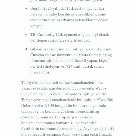
Bugün, 2025 yılında, Türk casino oyuncuları
hareket halindeyken durante sevdikleri casino
oyunlarının tadını çıkarma yeteneklerine değer
veriyor.
TR. Casinority Türk oyuncular için en iyi olarak
belirlenen casinoları sizlerle sunuyor.
Güvenilir casino siteleri Türkiye pazarında, resmi
Curacao en este momento da Malta Game playing
lisansına sahip, ödemeleri düzenli yapan, kişisel
verileri şifreleyen ve 7/24 canlı destek sunan
markalardır.
Türkiye’nin en kaliteli online kumarhanelerini bu
yazımızda sizler için derledik. Oyun severler Webby
Slot, Gaming Club ya da CasinoMaxi gibi güvenilir
Türkçe çevrimiçi kumarhanelerde buluşabilir. VBet, 500
Dolar’a kadar %100 hoş geldin bonusunun yanında
sadakat ve bir kez daha yükleme bonuslarini ag
oyunculara sunuyor. Bu top oy joe çevrimiçi
kumarhanede zaman formatınızı ayarlayabilir,
fikstürlerin tasarımını da modern day, Asyalı ya ag klasik
olarak seçebiliyorsunuz. Ana» «sayfasına baktığımızda