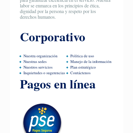
labor se enmarca en los principios de ética,
dignidad por la persona y respeto por los
derechos humanos.
Corporativo
Nuestra organización
Política de uso
Nuestras sedes
Manejo de la información
Nuestros servicios
Plan estratégico
Inquietudes o sugerencias
Contáctenos
Pagos en línea