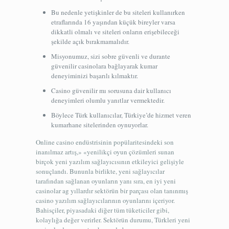
Bu nedenle yetişkinler de bu siteleri kullanırken
etraflarında 16 yaşından küçük bireyler varsa
dikkatli olmalı ve siteleri onların erişebileceği
şekilde açık bırakmamalıdır.
Misyonumuz, sizi sobre güvenli ve durante
güvenilir casinolara bağlayarak kumar
deneyiminizi başarılı kılmaktır.
Casino güvenilir mı sorusuna dair kullanıcı
deneyimleri olumlu yanıtlar vermektedir.
Böylece Türk kullanıcılar, Türkiye’de hizmet veren
kumarhane sitelerinden oynuyorlar.
Online casino endüstrisinin popülaritesindeki son
inanılmaz artış,» «yenilikçi oyun çözümleri sunan
birçok yeni yazılım sağlayıcısının etkileyici gelişiyle
sonuçlandı. Bununla birlikte, yeni sağlayıcılar
tarafından sağlanan oyunların yanı sıra, en iyi yeni
casinolar ag yıllardır sektörün bir parçası olan tanınmış
casino yazılım sağlayıcılarının oyunlarını içeriyor.
Bahisçiler, piyasadaki diğer tüm tüketiciler gibi,
kolaylığa değer verirler. Sektörün durumu, Türkleri yeni