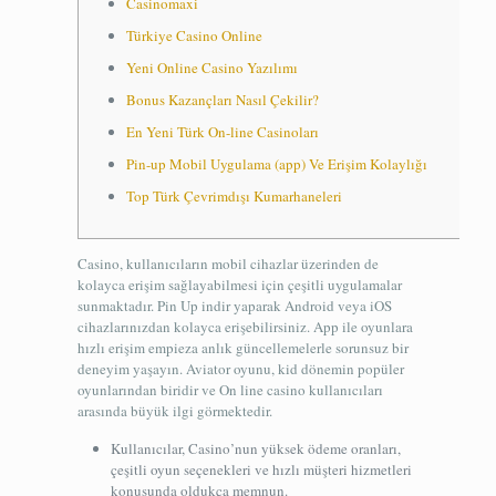
Casinomaxi
Türkiye Casino Online
Yeni Online Casino Yazılımı
Bonus Kazançları Nasıl Çekilir?
En Yeni Türk On-line Casinoları
Pin-up Mobil Uygulama (app) Ve Erişim Kolaylığı
Top Türk Çevrimdışı Kumarhaneleri
Casino, kullanıcıların mobil cihazlar üzerinden de
kolayca erişim sağlayabilmesi için çeşitli uygulamalar
sunmaktadır. Pin Up indir yaparak Android veya iOS
cihazlarınızdan kolayca erişebilirsiniz. App ile oyunlara
hızlı erişim empieza anlık güncellemelerle sorunsuz bir
deneyim yaşayın. Aviator oyunu, kid dönemin popüler
oyunlarından biridir ve On line casino kullanıcıları
arasında büyük ilgi görmektedir.
Kullanıcılar, Casino’nun yüksek ödeme oranları,
çeşitli oyun seçenekleri ve hızlı müşteri hizmetleri
konusunda oldukça memnun.