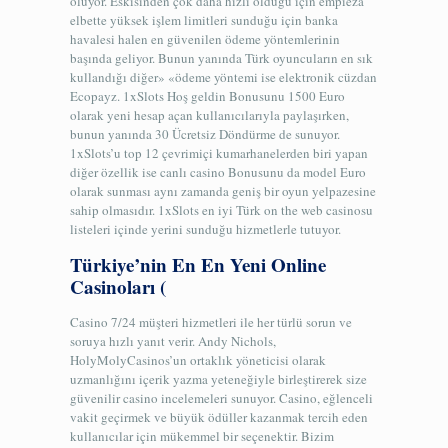
oluyor. Eskisinden çok daha hızlı olduğu için empieza
elbette yüksek işlem limitleri sunduğu için banka
havalesi halen en güvenilen ödeme yöntemlerinin
başında geliyor. Bunun yanında Türk oyuncuların en sık
kullandığı diğer» «ödeme yöntemi ise elektronik cüzdan
Ecopayz. 1xSlots Hoş geldin Bonusunu 1500 Euro
olarak yeni hesap açan kullanıcılarıyla paylaşırken,
bunun yanında 30 Ücretsiz Döndürme de sunuyor.
1xSlots’u top 12 çevrimiçi kumarhanelerden biri yapan
diğer özellik ise canlı casino Bonusunu da model Euro
olarak sunması aynı zamanda geniş bir oyun yelpazesine
sahip olmasıdır. 1xSlots en iyi Türk on the web casinosu
listeleri içinde yerini sunduğu hizmetlerle tutuyor.
Türkiye’nin En En Yeni Online
Casinoları (
Casino 7/24 müşteri hizmetleri ile her türlü sorun ve
soruya hızlı yanıt verir. Andy Nichols,
HolyMolyCasinos’un ortaklık yöneticisi olarak
uzmanlığını içerik yazma yeteneğiyle birleştirerek size
güvenilir casino incelemeleri sunuyor. Casino, eğlenceli
vakit geçirmek ve büyük ödüller kazanmak tercih eden
kullanıcılar için mükemmel bir seçenektir. Bizim