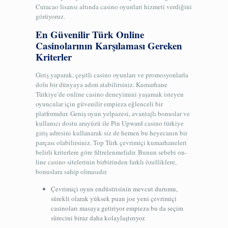
Curacao lisansı altında casino oyunlari hizmeti verdiğini
görüyoruz.
En Güvenilir Türk Online
Casinolarının Karşılaması Gereken
Kriterler
Giriş yaparak, çeşitli casino oyunları ve promosyonlarla
dolu bir dünyaya adım atabilirsiniz. Kumarhane
Türkiye’de online casino deneyimini yaşamak isteyen
oyuncular için güvenilir empieza eğlenceli bir
platformdur. Geniş oyun yelpazesi, avantajlı bonuslar ve
kullanıcı dostu arayüzü ile Pin Upward casino türkiye
giriş adresini kullanarak siz de hemen bu heyecanın bir
parçası olabilirsiniz. Top Türk çevrimiçi kumarhaneleri
belirli kriterlere göre filtrelenmelidir. Bunun sebebi on-
line casino sitelerinin birbirinden farklı özelliklere,
bonuslara sahip olmasıdır.
Çevrimiçi oyun endüstrisinin mevcut durumu,
sürekli olarak yüksek puan joe yeni çevrimiçi
casinoları masaya getiriyor empieza bu da seçim
sürecini biraz daha kolaylaştırıyor.