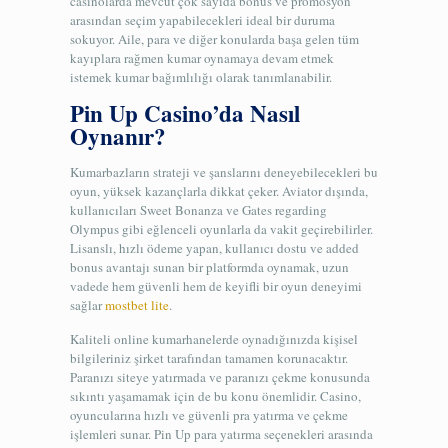
casinolarda mevcut çok sayıda bonus ve promosyon
arasından seçim yapabilecekleri ideal bir duruma
sokuyor. Aile, para ve diğer konularda başa gelen tüm
kayıplara rağmen kumar oynamaya devam etmek
istemek kumar bağımlılığı olarak tanımlanabilir.
Pin Up Casino’da Nasıl
Oynanır?
Kumarbazların strateji ve şanslarını deneyebilecekleri bu
oyun, yüksek kazançlarla dikkat çeker. Aviator dışında,
kullanıcıları Sweet Bonanza ve Gates regarding
Olympus gibi eğlenceli oyunlarla da vakit geçirebilirler.
Lisanslı, hızlı ödeme yapan, kullanıcı dostu ve added
bonus avantajı sunan bir platformda oynamak, uzun
vadede hem güvenli hem de keyifli bir oyun deneyimi
sağlar
mostbet lite
.
Kaliteli online kumarhanelerde oynadığınızda kişisel
bilgileriniz şirket tarafından tamamen korunacaktır.
Paranızı siteye yatırmada ve paranızı çekme konusunda
sıkıntı yaşamamak için de bu konu önemlidir. Casino,
oyuncularına hızlı ve güvenli pra yatırma ve çekme
işlemleri sunar. Pin Up para yatırma seçenekleri arasında