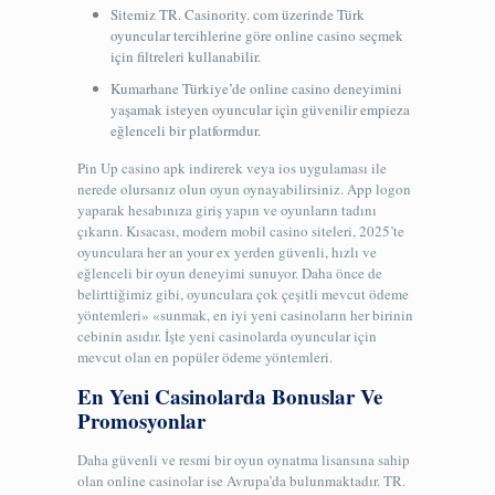
Sitemiz TR. Casinority. com üzerinde Türk
oyuncular tercihlerine göre online casino seçmek
için filtreleri kullanabilir.
Kumarhane Türkiye’de online casino deneyimini
yaşamak isteyen oyuncular için güvenilir empieza
eğlenceli bir platformdur.
Pin Up casino apk indirerek veya ios uygulaması ile
nerede olursanız olun oyun oynayabilirsiniz. App logon
yaparak hesabınıza giriş yapın ve oyunların tadını
çıkarın. Kısacası, modern mobil casino siteleri, 2025’te
oyunculara her an your ex yerden güvenli, hızlı ve
eğlenceli bir oyun deneyimi sunuyor. Daha önce de
belirttiğimiz gibi, oyunculara çok çeşitli mevcut ödeme
yöntemleri» «sunmak, en iyi yeni casinoların her birinin
cebinin asıdır. İşte yeni casinolarda oyuncular için
mevcut olan en popüler ödeme yöntemleri.
En Yeni Casinolarda Bonuslar Ve
Promosyonlar
Daha güvenli ve resmi bir oyun oynatma lisansına sahip
olan online casinolar ise Avrupa’da bulunmaktadır. TR.