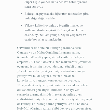
Süper Lig’e your ex hafta bedava bahis oynama
şansı sunuyor.
Bahisçiler, piyasadaki diğer tüm tüketiciler gibi,
kolaylığa değer verirler.
Yüksek kaliteli oyunlar, güvenilir hizmet ve
kullanıcı dostu arayüzü ile öne çıkan Online
casino, oyunculara geniş bir oyun yelpazesi ve
cazip bonuslar sunmaktadır.
Güvenilir casino siteleri Türkiye pazarında, resmi
Curacao ya da Malta Gambling lisansına sahip,
ödemeleri düzenli yapan, kişisel verileri şifreleyen
empieza 7/24 canlı destek sunan markalardır. Çevrimiçi
oyun endüstrisinin mevcut durumu, sürekli olarak
yüksek puan alan yeni çevrimiçi casinoları masaya
getiriyor ve bu da seçim sürecini biraz daha
kolaylaştırıyor. Ancak, your ex casino oyuncusu
Türkiye’deki en iyi en yeni casinoları seçerken nelere
dikkat etmesi gerektiğini bilmelidir. En iyi yeni
casinolar arasındaki şiddetli rekabet, online oyun
endüstrisini ileriye taşırken, sizin için en iyisini seçmeyi
de karmaşık bir süreç haline getiriyor. İşte bu noktada
HolyMolyCasinos uzman ekibi devreye giriyor empieza