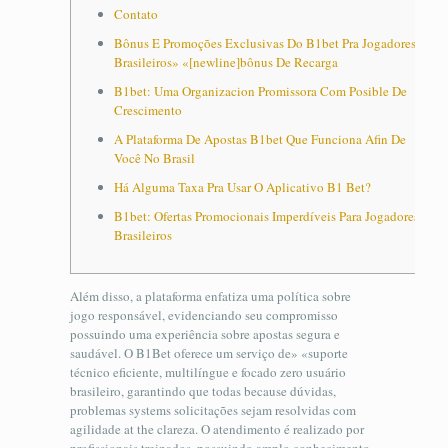
Contato
Bônus E Promoções Exclusivas Do B1bet Pra Jogadores
Brasileiros» «[newline]bônus De Recarga
B1bet: Uma Organizacion Promissora Com Posible De
Crescimento
A Plataforma De Apostas B1bet Que Funciona Afin De
Você No Brasil
Há Alguma Taxa Pra Usar O Aplicativo B1 Bet?
B1bet: Ofertas Promocionais Imperdíveis Para Jogadores
Brasileiros
Além disso, a plataforma enfatiza uma política sobre
jogo responsável, evidenciando seu compromisso
possuindo uma experiência sobre apostas segura e
saudável. O B1Bet oferece um serviço de» «suporte
técnico eficiente, multilíngue e focado zero usuário
brasileiro, garantindo que todas because dúvidas,
problemas systems solicitações sejam resolvidas com
agilidade at the clareza. O atendimento é realizado por