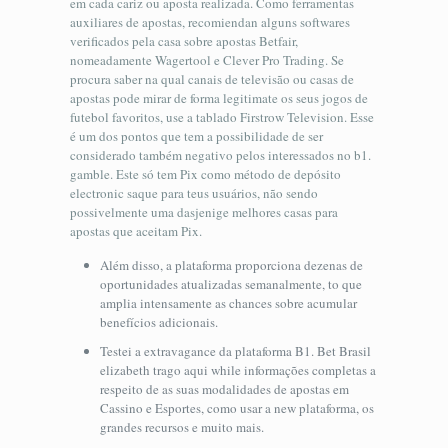
em cada cariz ou aposta realizada. Como ferramentas
auxiliares de apostas, recomiendan alguns softwares
verificados pela casa sobre apostas Betfair,
nomeadamente Wagertool e Clever Pro Trading. Se
procura saber na qual canais de televisão ou casas de
apostas pode mirar de forma legitimate os seus jogos de
futebol favoritos, use a tablado Firstrow Television. Esse
é um dos pontos que tem a possibilidade de ser
considerado também negativo pelos interessados no b1.
gamble. Este só tem Pix como método de depósito
electronic saque para teus usuários, não sendo
possivelmente uma dasjenige melhores casas para
apostas que aceitam Pix.
Além disso, a plataforma proporciona dezenas de
oportunidades atualizadas semanalmente, to que
amplia intensamente as chances sobre acumular
benefícios adicionais.
Testei a extravagance da plataforma B1. Bet Brasil
elizabeth trago aqui while informações completas a
respeito de as suas modalidades de apostas em
Cassino e Esportes, como usar a new plataforma, os
grandes recursos e muito mais.