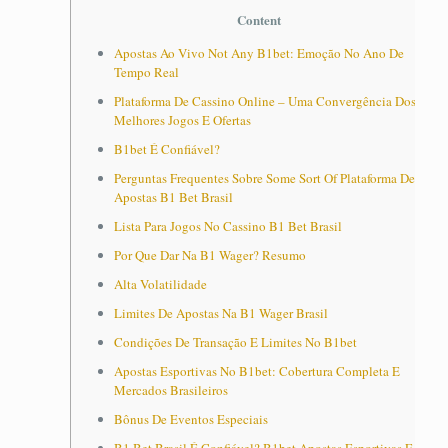
Content
Apostas Ao Vivo Not Any B1bet: Emoção No Ano De
Tempo Real
Plataforma De Cassino Online – Uma Convergência Dos
Melhores Jogos E Ofertas
B1bet É Confiável?
Perguntas Frequentes Sobre Some Sort Of Plataforma De
Apostas B1 Bet Brasil
Lista Para Jogos No Cassino B1 Bet Brasil
Por Que Dar Na B1 Wager? Resumo
Alta Volatilidade
Limites De Apostas Na B1 Wager Brasil
Condições De Transação E Limites No B1bet
Apostas Esportivas No B1bet: Cobertura Completa E
Mercados Brasileiros
Bônus De Eventos Especiais