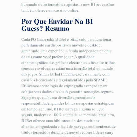
buscando outro formato de apostas, a new B1bet cassino
também oferece um cassino online.
Por Que Envidar Na B1
Guess? Resumo
Cada PG Game mhh B1Bet é otimizado para funcionar
perfeitamente em dispositivos móveis e desktop,
garantindo uma experiência fluida independentemente
de tais como você prefere jogar. A qualidade
cinematográfica dos gráficos electronic» «because trilhas
sonoras envolventes criam uma imersão total no mundo
dos jogos. Sim, a B1bet trabalha exclusivamente com
cassinos licenciados e regulamentados pela SPAMF.
Utilizamos tecnologia de criptografia avançada para
cobijar seus dados elizabeth garantir transações seguras.
Seja para quem busca diversão apresentando
responsabilidade, grandes bônus ou apostas estratégicas
em tempo genuine, B1Bet entrega alguma solução
segura, moderna e 100% adaptada ao mercado brasileiro.
B1Bet oferece uma biblioteca de slot machines
altamente organizada e fácil de navegar, com centenas de
títulos fornecidos durante desenvolvedores líderes carry