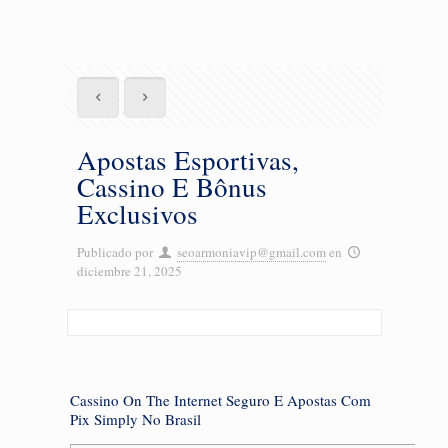
Apostas Esportivas,
Cassino E Bônus
Exclusivos
Publicado por
seoarmoniavip@gmail.com
en
diciembre 21, 2025
Cassino On The Internet Seguro E Apostas Com
Pix Simply No Brasil