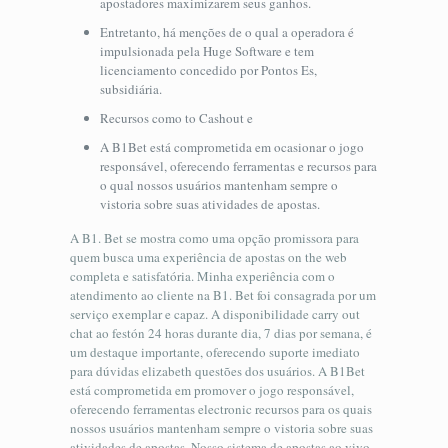
apostadores maximizarem seus ganhos.
Entretanto, há menções de o qual a operadora é
impulsionada pela Huge Software e tem
licenciamento concedido por Pontos Es,
subsidiária.
Recursos como to Cashout e
A B1Bet está comprometida em ocasionar o jogo
responsável, oferecendo ferramentas e recursos para
o qual nossos usuários mantenham sempre o
vistoria sobre suas atividades de apostas.
A B1. Bet se mostra como uma opção promissora para
quem busca uma experiência de apostas on the web
completa e satisfatória. Minha experiência com o
atendimento ao cliente na B1. Bet foi consagrada por um
serviço exemplar e capaz. A disponibilidade carry out
chat ao festón 24 horas durante dia, 7 dias por semana, é
um destaque importante, oferecendo suporte imediato
para dúvidas elizabeth questões dos usuários. A B1Bet
está comprometida em promover o jogo responsável,
oferecendo ferramentas electronic recursos para os quais
nossos usuários mantenham sempre o vistoria sobre suas
atividades de apostas. Nosso sistema de apostas ao vivo