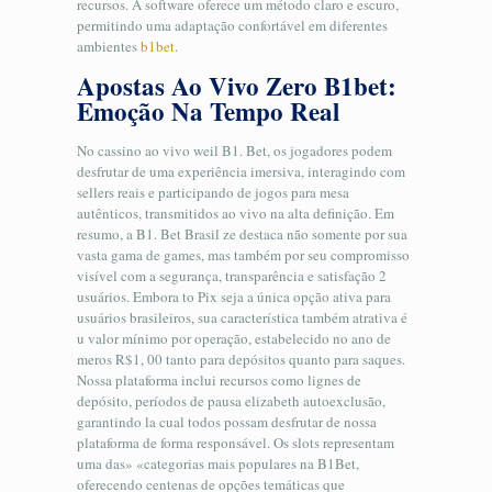
recursos. A software oferece um método claro e escuro,
permitindo uma adaptação confortável em diferentes
ambientes
b1bet
.
Apostas Ao Vivo Zero B1bet:
Emoção Na Tempo Real
No cassino ao vivo weil B1. Bet, os jogadores podem
desfrutar de uma experiência imersiva, interagindo com
sellers reais e participando de jogos para mesa
autênticos, transmitidos ao vivo na alta definição. Em
resumo, a B1. Bet Brasil ze destaca não somente por sua
vasta gama de games, mas também por seu compromisso
visível com a segurança, transparência e satisfação 2
usuários. Embora to Pix seja a única opção ativa para
usuários brasileiros, sua característica também atrativa é
u valor mínimo por operação, estabelecido no ano de
meros R$1, 00 tanto para depósitos quanto para saques.
Nossa plataforma inclui recursos como lignes de
depósito, períodos de pausa elizabeth autoexclusão,
garantindo la cual todos possam desfrutar de nossa
plataforma de forma responsável. Os slots representam
uma das» «categorias mais populares na B1Bet,
oferecendo centenas de opções temáticas que