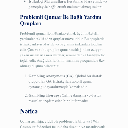
İstifadəçi Məlumatları:
Hesabınızı idarə etmək və
gameplay-lə bağlı ətraflı məlumat almaq imkanı.
Problemli Qumar İle Bağlı Yardım
Qrupları
Problemli qumar ilə mübarizə etmək üçün müxtəlif
yardımlar təklif edən qruplar mövcuddur. Bu qruplarda
iştirak, anlayış, dəstək və paylaşma imkanları təqdim
edir. Çox vaxt bu qruplar, qumar asılılığından əziyyət
çəkən insanlarla müzakirələr, seminarlar və fəaliyyətlər
təşkil edir. Aşağıdakılar kimi tanınmış proqramlara üzv
olmağı düşünə bilərsiniz:
Gambling Anonymous (GA):
Qlobal bir dəstək
qrupu olan GA, iştirakçılara zərərli qumar
oynamağı dayandırmaqda kömək edir.
Gambling Therapy:
Online danışma və dəstək
resursları təqdim edən bir platformadır.
Nəticə
Qumar asılılığı, ciddi bir problem ola bilər və 1Win
Casino istifadəçiləri üçün daha düzgün və məsuliyyətli