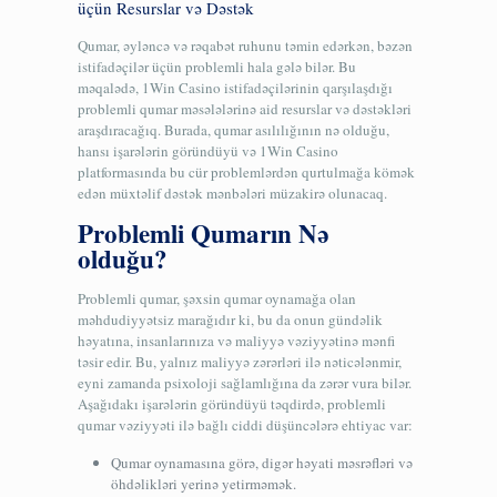
üçün Resurslar və Dəstək
Qumar, əyləncə və rəqabət ruhunu təmin edərkən, bəzən
istifadəçilər üçün problemli hala gələ bilər. Bu
məqalədə, 1Win Casino istifadəçilərinin qarşılaşdığı
problemli qumar məsələlərinə aid resurslar və dəstəkləri
araşdıracağıq. Burada, qumar asılılığının nə olduğu,
hansı işarələrin göründüyü və 1Win Casino
platformasında bu cür problemlərdən qurtulmağa kömək
edən müxtəlif dəstək mənbələri müzakirə olunacaq.
Problemli Qumarın Nə
olduğu?
Problemli qumar, şəxsin qumar oynamağa olan
məhdudiyyətsiz marağıdır ki, bu da onun gündəlik
həyatına, insanlarınıza və maliyyə vəziyyətinə mənfi
təsir edir. Bu, yalnız maliyyə zərərləri ilə nəticələnmir,
eyni zamanda psixoloji sağlamlığına da zərər vura bilər.
Aşağıdakı işarələrin göründüyü təqdirdə, problemli
qumar vəziyyəti ilə bağlı ciddi düşüncələrə ehtiyac var:
Qumar oynamasına görə, digər həyati məsrəfləri və
öhdəlikləri yerinə yetirməmək.