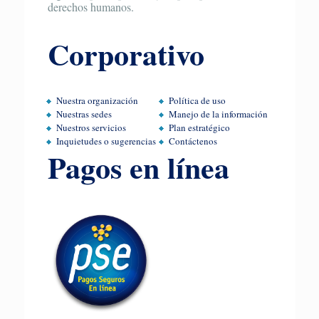
derechos humanos.
Corporativo
Nuestra organización
Política de uso
Nuestras sedes
Manejo de la información
Nuestros servicios
Plan estratégico
Inquietudes o sugerencias
Contáctenos
Pagos en línea