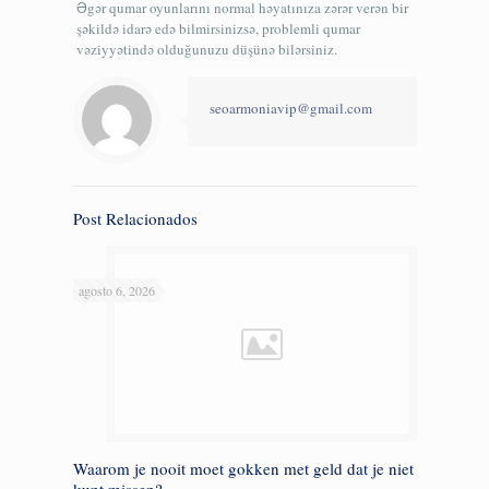
Əgər qumar oyunlarını normal həyatınıza zərər verən bir
şəkildə idarə edə bilmirsinizsə, problemli qumar
vəziyyətində olduğunuzu düşünə bilərsiniz.
seoarmoniavip@gmail.com
Post Relacionados
agosto 6, 2026
Waarom je nooit moet gokken met geld dat je niet