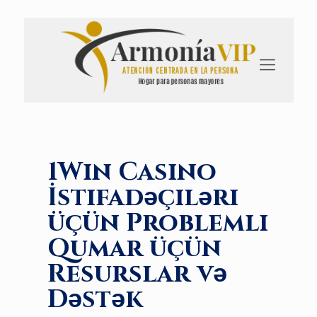
1Win Casino
İstifadəçiləri
üçün Problemli
Qumar üçün
Resurslar və
Dəstək