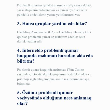
Problemli qumarın işarələri arasında maliyyə məsələləri,
şəxsi əlaqələrin zədələnməsi və qumar oyunları üçün
gündəlik öhdəliklərin yerinə yetirilməməsi var.
3. Hansı qruplar yardım edə bilər?
Gambling Anonymous (GA) və Gambling Therapy kimi
qruplar, problemli qumar ilə mübarizə edənlər üçün
dəstək təqdim edir.
4. İnternetdə problemli qumar
haqqında məlumatı haradan əldə edə
bilərəm?
Problemli qumar haqqında məlumatı 1Win Casino
saytından, müvafiq dəstək qruplarının səhifələrindən və
psixoloji sağlamlıq proqramlarının resurslarından tapa
bilərsiniz.
5. Özümü problemli qumar
vəziyyətində olduğunu necə anlamaq
olar?