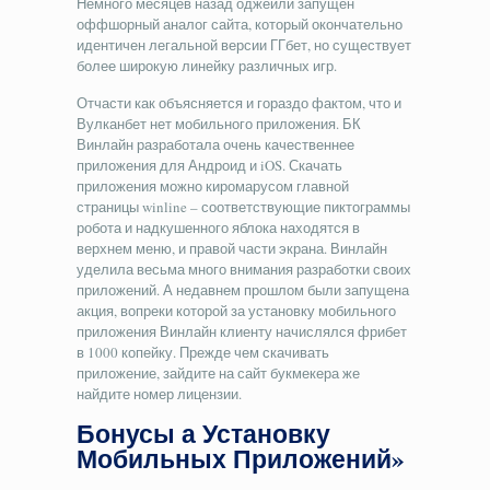
Немного месяцев назад оджейли запущен
оффшорный аналог сайта, который окончательно
идентичен легальной версии ГГбет, но существует
более широкую линейку различных игр.
Отчасти как объясняется и гораздо фактом, что и
Вулканбет нет мобильного приложения. БК
Винлайн разработала очень качественнее
приложения для Андроид и iOS. Скачать
приложения можно киромарусом главной
страницы winline – соответствующие пиктограммы
робота и надкушенного яблока находятся в
верхнем меню, и правой части экрана. Винлайн
уделила весьма много внимания разработки своих
приложений. А недавнем прошлом были запущена
акция, вопреки которой за установку мобильного
приложения Винлайн клиенту начислялся фрибет
в 1000 копейку. Прежде чем скачивать
приложение, зайдите на сайт букмекера же
найдите номер лицензии.
Бонусы а Установку
Мобильных Приложений»