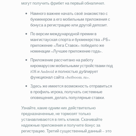
могут получить фрибет на первый обналичил.
Намного важнее начать своё знакомство с
букмекером а его мобильным приложения с
бонуса а регистрацию или другой депозит.
По версии международной премии в
мангистауская спорта и букмекерства «РБ»
приложение «Лига Ставок» победило же
номинации «Лучшее приложение года».
Приложение рассчитано на работу
киромарусом мобильными устройствами под
iOS и Android и полностью дублирует
функционал сайта «betboom. ru».
Здесь же имеется возможность отправиться
в профиль игрока, получать системные
оповещения, делать популярные ставки.
Узнайте, какие одним них действительно
предназначенные, не тормозят только
устанавливаются в пять кликов. Скачивайте
надежные приложения и получите бонус за
регистрацию. Третий существенный данный – это