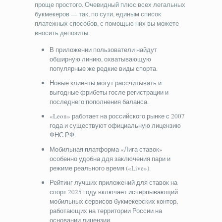
проще простого. Очевидный плюс всех легальных
букмекеров — так, по сути, единым список
платежных способов, с помощью них вы можете
вносить депозиты.
В приложении пользователи найдут
обширную линию, охватывающую
популярные же редкие виды спорта.
Новые клиенты могут рассчитывать и
выгодные фрибеты госле регистрации и
последнего пополнения баланса.
«Leon» работает на российского рынке с 2007
года и существуют официальную лицензию
ФНС РФ.
Мобильная платформа «Лига ставок»
особенно удобна ддя заключения пари и
режиме реального время («Live»).
Рейтинг лучших приложений для ставок на
спорт 2025 году включает исчерпывающий
мобильных сервисов букмекерских контор,
работающих на территории России на
основании лицензии.