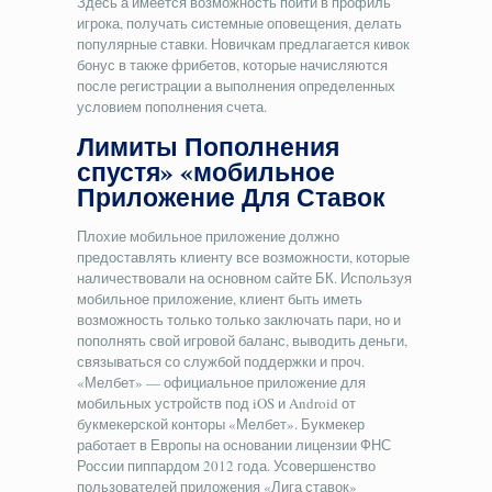
Здесь а имеется возможность пойти в профиль
игрока, получать системные оповещения, делать
популярные ставки. Новичкам предлагается кивок
бонус в также фрибетов, которые начисляются
после регистрации а выполнения определенных
условием пополнения счета.
Лимиты Пополнения
спустя» «мобильное
Приложение Для Ставок
Плохие мобильное приложение должно
предоставлять клиенту все возможности, которые
наличествовали на основном сайте БК. Используя
мобильное приложение, клиент быть иметь
возможность только только заключать пари, но и
пополнять свой игровой баланс, выводить деньги,
связываться со службой поддержки и проч.
«Мелбет» — официальное приложение для
мобильных устройств под iOS и Android от
букмекерской конторы «Мелбет». Букмекер
работает в Европы на основании лицензии ФНС
России пиппардом 2012 года. Усовершенство
пользователей приложения «Лига ставок»