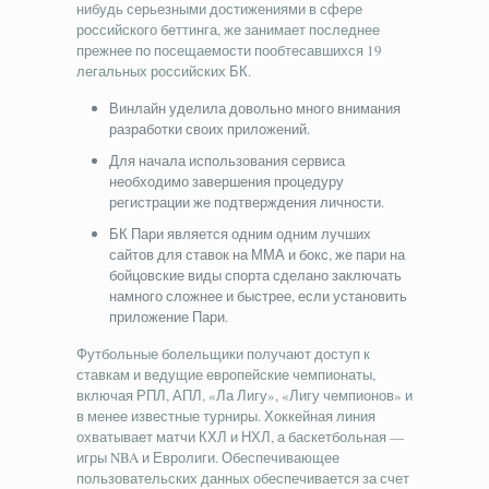
нибудь серьезными достижениями в сфере
российского беттинга, же занимает последнее
прежнее по посещаемости пообтесавшихся 19
легальных российских БК.
Винлайн уделила довольно много внимания
разработки своих приложений.
Для начала использования сервиса
необходимо завершения процедуру
регистрации же подтверждения личности.
БК Пари является одним одним лучших
сайтов для ставок на ММА и бокс, же пари на
бойцовские виды спорта сделано заключать
намного сложнее и быстрее, если установить
приложение Пари.
Футбольные болельщики получают доступ к
ставкам и ведущие европейские чемпионаты,
включая РПЛ, АПЛ, «Ла Лигу», «Лигу чемпионов» и
в менее известные турниры. Хоккейная линия
охватывает матчи КХЛ и НХЛ, а баскетбольная —
игры NBA и Евролиги. Обеспечивающее
пользовательских данных обеспечивается за счет