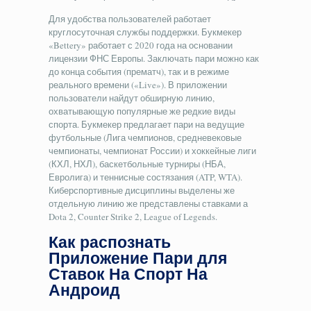
Для удобства пользователей работает
круглосуточная службы поддержки. Букмекер
«Bettery» работает с 2020 года на основании
лицензии ФНС Европы. Заключать пари можно как
до конца события (прематч), так и в режиме
реального времени («Live»). В приложении
пользователи найдут обширную линию,
охватывающую популярные же редкие виды
спорта. Букмекер предлагает пари на ведущие
футбольные (Лига чемпионов, средневековые
чемпионаты, чемпионат России) и хоккейные лиги
(КХЛ, НХЛ), баскетбольные турниры (НБА,
Евролига) и теннисные состязания (ATP, WTA).
Киберспортивные дисциплины выделены же
отдельную линию же представлены ставками а
Dota 2, Counter Strike 2, League of Legends.
Как распознать
Приложение Пари для
Ставок На Спорт На
Андроид