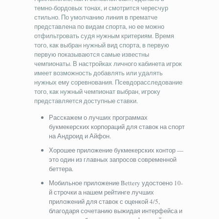
темно-бордовых тонах, и смотрится чересчур
стильно. По умолчанию линия в прематче
представлена по видам спорта, но ее можно
отфильтровать судя нужным критериям. Время
того, как выбран нужный вид спорта, в первую
первую показываются самые известны
чемпионаты. В настройках личного кабинета игрок
имеет возможность добавлять или удалять
нужных ему соревнования. Псевдорасследование
того, как нужный чемпионат выбран, игроку
представляется доступные ставки.
Расскажем о лучших программах
букмекерских корпораций для ставок на спорт
на Андроид и Айфон.
Хорошее приложение букмекерских контор —
это один из главных запросов современной
беттера.
Мобильное приложение Bettery удостоено 10-
й строчки а нашем рейтинге лучших
приложений для ставок с оценкой 4/5,
благодаря сочетанию выжидая интерфейса и