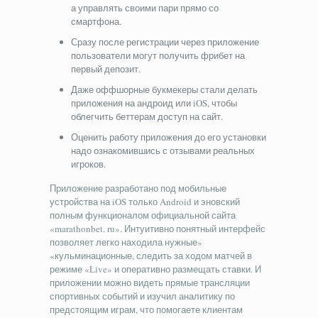
а управлять своими пари прямо со
смартфона.
Сразу после регистрации через приложение
пользователи могут получить фрибет на
первый депозит.
Даже оффшорные букмекеры стали делать
приложения на андроид или iOS, чтобы
облегчить беттерам доступ на сайт.
Оценить работу приложения до его установки
надо ознакомившись с отзывами реальных
игроков.
Приложение разработано под мобильные
устройства на iOS только Android и эновский
полным функционалом официальной сайта
«marathonbet. ru». Интуитивно понятный интерфейс
позволяет легко находила нужные»
«кульминационные, следить за ходом матчей в
режиме «Live» и оперативно размещать ставки. И
приложении можно видеть прямые трансляции
спортивных событий и изучил аналитику по
предстоящим играм, что помогаете клиентам