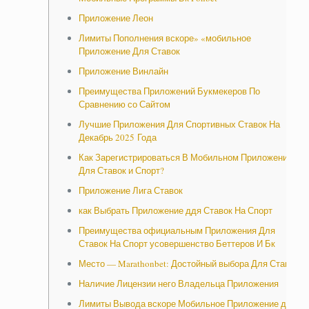
Приложение Леон
Лимиты Пополнения вскоре» «мобильное
Приложение Для Ставок
Приложение Винлайн
Преимущества Приложений Букмекеров По
Сравнению со Сайтом
Лучшие Приложения Для Спортивных Ставок На
Декабрь 2025 Года
Как Зарегистрироваться В Мобильном Приложении
Для Ставок и Спорт?
Приложение Лига Ставок
как Выбрать Приложение ддя Ставок На Спорт
Преимущества официальным Приложения Для
Ставок На Спорт усовершенство Беттеров И Бк
Место — Marathonbet: Достойный выбора Для Ставок
Наличие Лицензии него Владельца Приложения
Лимиты Вывода вскоре Мобильное Приложение ддя