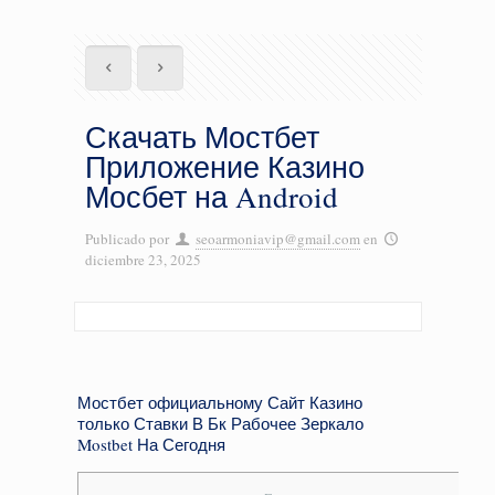
Скачать Мостбет
Приложение Казино
Мосбет на Android
Publicado por
seoarmoniavip@gmail.com
en
diciembre 23, 2025
Мостбет официальному Сайт Казино
только Ставки В Бк Рабочее Зеркало
Mostbet На Сегодня