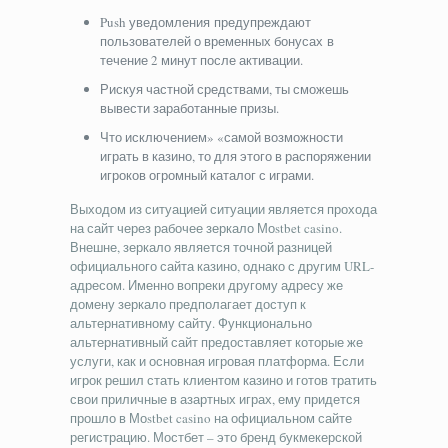
Push уведомления предупреждают
пользователей о временных бонусах в
течение 2 минут после активации.
Рискуя частной средствами, ты сможешь
вывести заработанные призы.
Что исключением» «самой возможности
играть в казино, то для этого в распоряжении
игроков огромный каталог с играми.
Выходом из ситуацией ситуации является прохода
на сайт через рабочее зеркало Моstbet casino.
Внешне, зеркало является точной разницей
официального сайта казино, однако с другим URL-
адресом. Именно вопреки другому адресу же
домену зеркало предполагает доступ к
альтернативному сайту. Функционально
альтернативный сайт предоставляет которые же
услуги, как и основная игровая платформа. Если
игрок решил стать клиентом казино и готов тратить
свои приличные в азартных играх, ему придется
прошло в Моstbet casino на официальном сайте
регистрацию. Мостбет – это бренд букмекерской