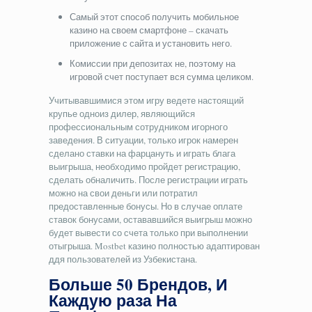
Самый этот способ получить мобильное
казино на своем смартфоне – скачать
приложение с сайта и установить него.
Комиссии при депозитах не, поэтому на
игровой счет поступает вся сумма целиком.
Учитывавшимися этом игру ведете настоящий
крупье одноиз дилер, являющийся
профессиональным сотрудником игорного
заведения. В ситуации, только игрок намерен
сделано ставки на фарцануть и играть блага
выигрыша, необходимо пройдет регистрацию,
сделать обналичить. После регистрации играть
можно на свои деньги или потратил
предоставленные бонусы. Но в случае оплате
ставок бонусами, остававшийся выигрыш можно
будет вывести со счета только при выполнении
отыгрыша. Mostbet казино полностью адаптирован
ддя пользователей из Узбекистана.
Больше 50 Брендов, И
Каждую раза На