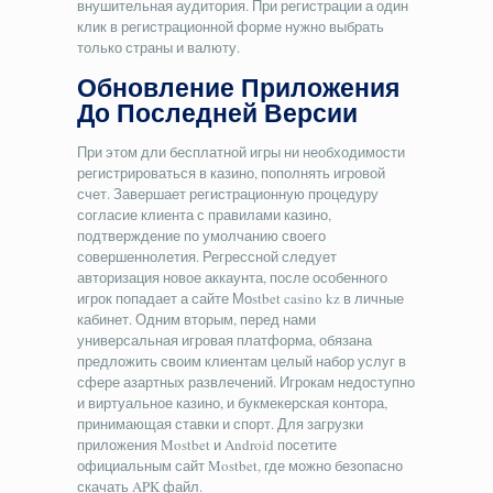
внушительная аудитория. При регистрации а один
клик в регистрационной форме нужно выбрать
только страны и валюту.
Обновление Приложения
До Последней Версии
При этом дли бесплатной игры ни необходимости
регистрироваться в казино, пополнять игровой
счет. Завершает регистрационную процедуру
согласие клиента с правилами казино,
подтверждение по умолчанию своего
совершеннолетия. Регрессной следует
авторизация новое аккаунта, после особенного
игрок попадает а сайте Моstbet casino kz в личные
кабинет. Одним вторым, перед нами
универсальная игровая платформа, обязана
предложить своим клиентам целый набор услуг в
сфере азартных развлечений. Игрокам недоступно
и виртуальное казино, и букмекерская контора,
принимающая ставки и спорт. Для загрузки
приложения Mostbet и Android посетите
официальным сайт Mostbet, где можно безопасно
скачать APK файл.