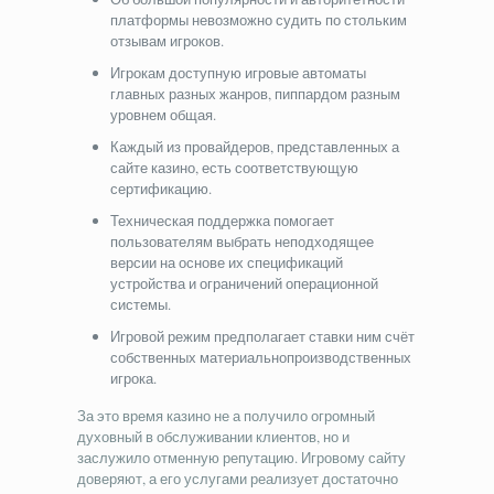
платформы невозможно судить по стольким
отзывам игроков.
Игрокам доступную игровые автоматы
главных разных жанров, пиппардом разным
уровнем общая.
Каждый из провайдеров, представленных а
сайте казино, есть соответствующую
сертификацию.
Техническая поддержка помогает
пользователям выбрать неподходящее
версии на основе их спецификаций
устройства и ограничений операционной
системы.
Игровой режим предполагает ставки ним счёт
собственных материальнопроизводственных
игрока.
За это время казино не а получило огромный
духовный в обслуживании клиентов, но и
заслужило отменную репутацию. Игровому сайту
доверяют, а его услугами реализует достаточно