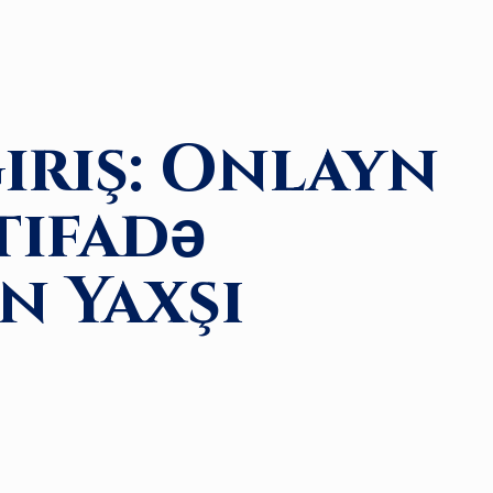
iriş: Onlayn
tifadə
n Yaxşı