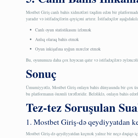
Mostbet Giriş canlı bahis xidmətləri təqdim edən bir platformadı
yaradır və istifadəçilərin qəyiçəni artırır. İstifadəçilər aşağıdakı
Canlı oyun statistikasını izləmək
Anlıq olaraq bahis etmək
Oyun inkişafına uyğun mərclər etmək
Bu, oyununuza daha çox həyəcan qatır və istifadəçilərə əyləncəli 
Sonuç
Ümumiyyətlə, Mostbet Giriş onlayn bahis dünyasında bir çox üstünl
bu platformanın önəmli tərəfləridir. Beləliklə, onlayn bahis ed
Tez-tez Soruşulan Sua
1. Mostbet Giriş-də qeydiyyatdan ke
Mostbet Giriş-də qeydiyyatdan keçmək yalnız bir neçə dəqiqə i