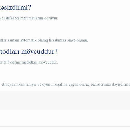
kəsizdirmi?
və istifadəçi məlumatlarını qoruyur.
tlər zamanı avtomatik olaraq hesabınıza əlavə olunur.
etodları mövcuddur?
üxtəlif ödəniş metodları mövcuddur.
 etməyə imkan tanıyır və oyun inkişafına uyğun olaraq bahislərinizi dəyişdirmə