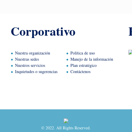
Corporativo
Nuestra organización
Política de uso
Nuestras sedes
Manejo de la información
Nuestros servicios
Plan estratégico
Inquietudes o sugerencias
Contáctenos
© 2022. All Rights Reserved.