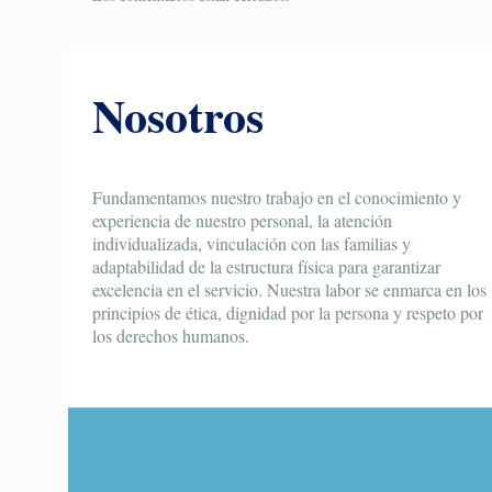
Nosotros
Fundamentamos nuestro trabajo en el conocimiento y
experiencia de nuestro personal, la atención
individualizada, vinculación con las familias y
adaptabilidad de la estructura física para garantizar
excelencia en el servicio. Nuestra labor se enmarca en los
principios de ética, dignidad por la persona y respeto por
los derechos humanos.