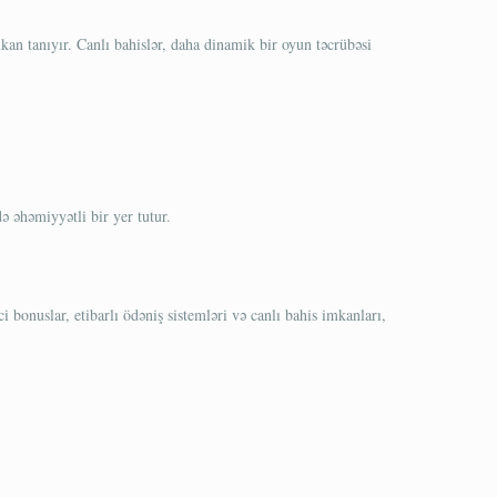
kan tanıyır. Canlı bahislər, daha dinamik bir oyun təcrübəsi
ə əhəmiyyətli bir yer tutur.
 bonuslar, etibarlı ödəniş sistemləri və canlı bahis imkanları,