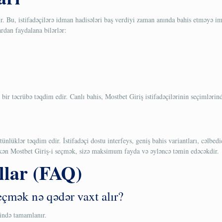
r. Bu, istifadəçilərə idman hadisələri baş verdiyi zaman anında bahis etməyə im
lardan faydalana bilərlər:
bir təcrübə təqdim edir. Canlı bahis, Mostbet Giriş istifadəçilərinin seçimlərind
üklər təqdim edir. İstifadəçi dostu interfeys, geniş bahis variantları, cəlbedici
ərkən Mostbet Giriş-i seçmək, sizə maksimum fayda və əyləncə təmin edəcəkdir.
llar (FAQ)
çmək nə qədər vaxt alır?
çində tamamlanır.