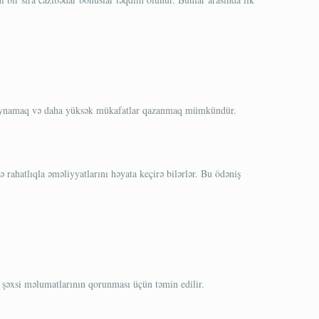
yun oynamaq və daha yüksək mükafatlar qazanmaq mümkündür.
lə rahatlıqla əməliyyatlarını həyata keçirə bilərlər. Bu ödəniş
in şəxsi məlumatlarının qorunması üçün təmin edilir.