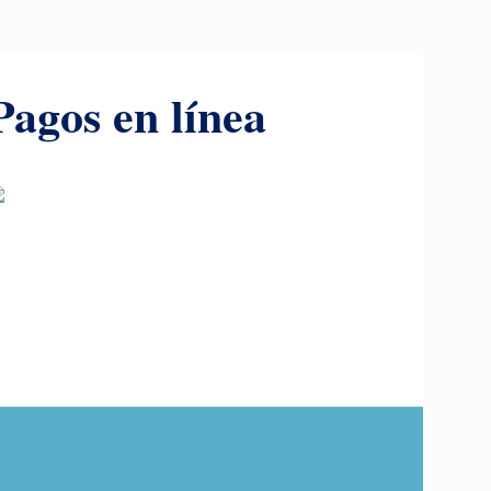
Pagos en línea