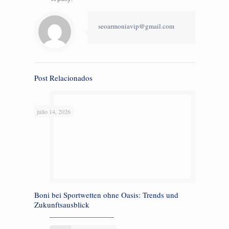
seoarmoniavip@gmail.com
Post Relacionados
julio 14, 2026
Boni bei Sportwetten ohne Oasis: Trends und
Zukunftsausblick