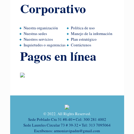
Corporativo
Nuestra organización
Política de uso
Nuestras sedes
Manejo de la información
Nuestros servicios
Plan estratégico
Inquietudes o sugerencias
Contáctenos
Pagos en línea
© 2022. All Rights Reserved.
Sede Poblado Cra 31 #8-40 • Cel: 300 281 4002
Sede Laureles Circular 73 # 39-32 • Tel: 313 7095064
Escríbenos: armoniavipadm@gmail.com