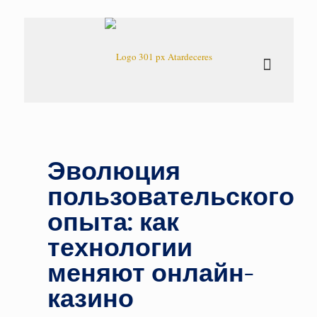
Эволюция
пользовательского
опыта: как
технологии
меняют онлайн-
казино