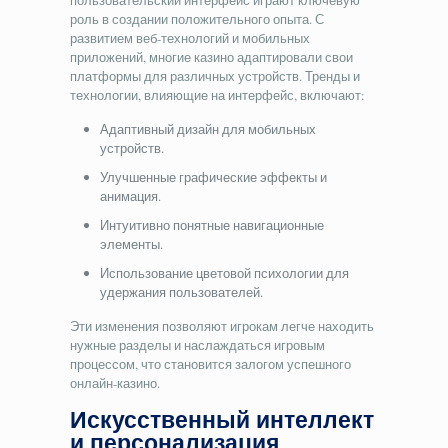
пользовательский интерфейс играют ключевую
роль в создании положительного опыта. С
развитием веб-технологий и мобильных
приложений, многие казино адаптировали свои
платформы для различных устройств. Тренды и
технологии, влияющие на интерфейс, включают:
Адаптивный дизайн для мобильных
устройств.
Улучшенные графические эффекты и
анимация.
Интуитивно понятные навигационные
элементы.
Использование цветовой психологии для
удержания пользователей.
Эти изменения позволяют игрокам легче находить
нужные разделы и наслаждаться игровым
процессом, что становится залогом успешного
онлайн-казино.
Искусственный интеллект
и персонализация