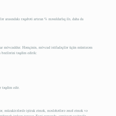
lər arasındakı rəqabəti artıran % məsuldarlıq ilə, daha da
slar mövcuddur. Həmçinin, mövcud istifadəçilər üçün müntəzəm
 bəzilərini təqdim edirik:
r təqdim edir.
lər, müzakirələrdə iştirak etmək, məsləhətlərə əməl etmək və
 etdirmək imkanı tanıyır. Eyni zamanda, cəmiyyət vasitəsilə