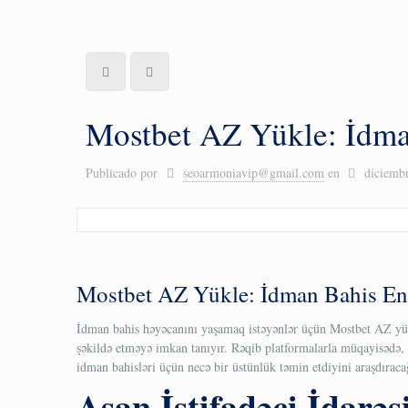
Mostbet AZ Yükle: İdman
Publicado por
seoarmoniavip@gmail.com
en
diciemb
Mostbet AZ Yükle: İdman Bahis Ent
İdman bahis həyəcanını yaşamaq istəyənlər üçün Mostbet AZ yükle,
şəkildə etməyə imkan tanıyır. Rəqib platformalarla müqayisədə,
idman bahisləri üçün necə bir üstünlük təmin etdiyini araşdıraca
Asan İstifadəçi İdarəs