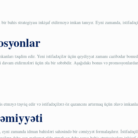
bir bahis strategiyası inkişaf etdirməyə imkan tanıyır. Eyni zamanda, istifadəçi
osyonlar
anları təqdim edir. Yeni istifadəçilər üçün qeydiyyat zamanı cazibədar bonu
əyi davam etdirmələri üçün əla bir səbəbdir. Aşağıdakı bonus və promosyonlardan
 etməyə təşviq edir və istifadəçilərə öz qazancını artırmaq üçün əlavə imkanla
Cəmiyyəti
 eyni zamanda idman bahisləri sahəsində bir cəmiyyət formalaşdırır. İstifadəçi
dəçilərə daha çox məlumat əldə etmək və daha yaxşı bahis strategiyaları inkişaf