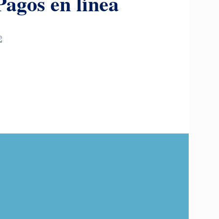
Pagos en línea