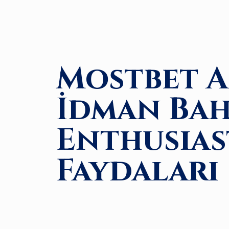
Mostbet A
İdman Bah
Enthusias
Faydaları