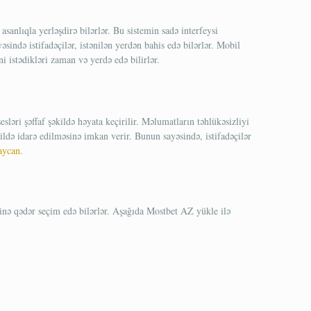
asanlıqla yerləşdirə bilərlər. Bu sistemin sadə interfeysi
sində istifadəçilər, istənilən yerdən bahis edə bilərlər. Mobil
i istədikləri zaman və yerdə edə bilirlər.
ləri şəffaf şəkildə həyata keçirilir. Məlumatların təhlükəsizliyi
kildə idarə edilməsinə imkan verir. Bunun sayəsində, istifadəçilər
aycan
.
inə qədər seçim edə bilərlər. Aşağıda Mostbet AZ yükle ilə