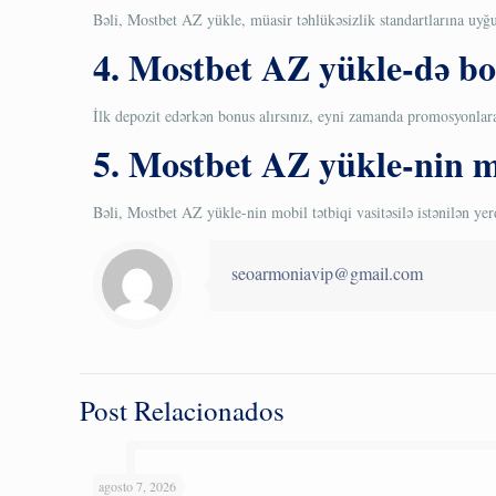
Bəli, Mostbet AZ yükle, müasir təhlükəsizlik standartlarına uyğ
4. Mostbet AZ yükle-də bo
İlk depozit edərkən bonus alırsınız, eyni zamanda promosyonlara 
5. Mostbet AZ yükle-nin m
Bəli, Mostbet AZ yükle-nin mobil tətbiqi vasitəsilə istənilən yer
seoarmoniavip@gmail.com
Post Relacionados
agosto 7, 2026