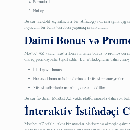
Formula 1
Hokey
Bu cür müxtəlif seçimlər, hər bir istifadəçiyə öz marağına uyğun 
həyəcanlı bir bahis təcrübəsi yaşamaq mümkündür.
Daimi Bonus və Prom
Mostbet AZ yükle, müştərilərinə məşhur bonus və promosyon imk
olaraq promosyonlar təşkil edilir. Bu, istifadəçilərin bahis etm
İlk depozit bonusu
Hansısa idman müsabiqələrinə aid xüsusi promosyonlar
Xüsusi tədbirlərdə artırılmış qazanc təklifləri
Bu cür faydalar, Mostbet AZ yükle platformasında daha çox bahis
İnteraktiv İstifadəçi 
Mostbet AZ yükle, təkcə bir mərclər platforması olmaqla qalmır,
digər bahisçilərlə əlaqə qurmaq imkanına malikdir. Bu da istifa