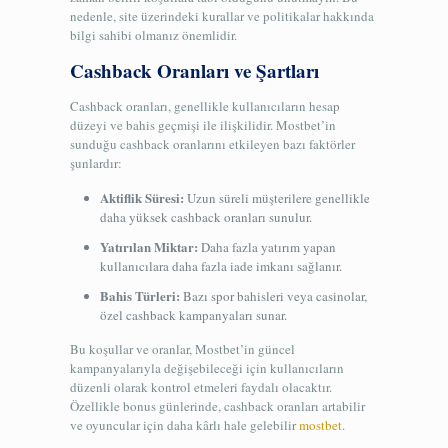
nedenle, site üzerindeki kurallar ve politikalar hakkında
bilgi sahibi olmanız önemlidir.
Cashback Oranları ve Şartları
Cashback oranları, genellikle kullanıcıların hesap
düzeyi ve bahis geçmişi ile ilişkilidir. Mostbet’in
sunduğu cashback oranlarını etkileyen bazı faktörler
şunlardır:
Aktiflik Süresi:
Uzun süreli müşterilere genellikle
daha yüksek cashback oranları sunulur.
Yatırılan Miktar:
Daha fazla yatırım yapan
kullanıcılara daha fazla iade imkanı sağlanır.
Bahis Türleri:
Bazı spor bahisleri veya casinolar,
özel cashback kampanyaları sunar.
Bu koşullar ve oranlar, Mostbet’in güncel
kampanyalarıyla değişebileceği için kullanıcıların
düzenli olarak kontrol etmeleri faydalı olacaktır.
Özellikle bonus günlerinde, cashback oranları artabilir
ve oyuncular için daha kârlı hale gelebilir
mostbet
.