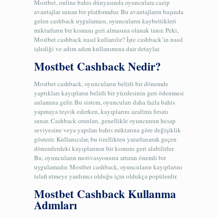
Mostbet, online bahis dünyasında oyunculara cazip
avantajlar sunan bir platformdur. Bu avantajların başında
gelen cashback uygulaması, oyuncuların kaybettikleri
miktarların bir kısmını geri almasına olanak tanır. Peki,
Mostbet cashback nasıl kullanılır? İşte cashback’in nasıl
işlediği ve adım adım kullanımına dair detaylar.
Mostbet Cashback Nedir?
Mostbet cashback, oyuncuların belirli bir dönemde
yaptıkları kayıpların belirli bir yüzdesinin geri ödenmesi
anlamına gelir. Bu sistem, oyuncuları daha fazla bahis
yapmaya teşvik ederken, kayıplarını azaltma fırsatı
sunar. Cashback oranları, genellikle oyuncunun hesap
seviyesine veya yapılan bahis miktarına göre değişiklik
gösterir. Kullanıcılar, bu özellikten yararlanarak geçen
dönemlerdeki kayıplarının bir kısmını geri alabilirler.
Bu, oyuncuların motivasyonunu artıran önemli bir
uygulamadır. Mostbet cashback, oyuncuların kayıplarını
telafi etmeye yardımcı olduğu için oldukça popülerdir.
Mostbet Cashback Kullanma
Adımları