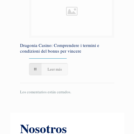
Dragonia Casino: Comprendere i termini e
condizioni del bonus per vincere
Leer más
Los comentarios están cerrados.
Nosotros