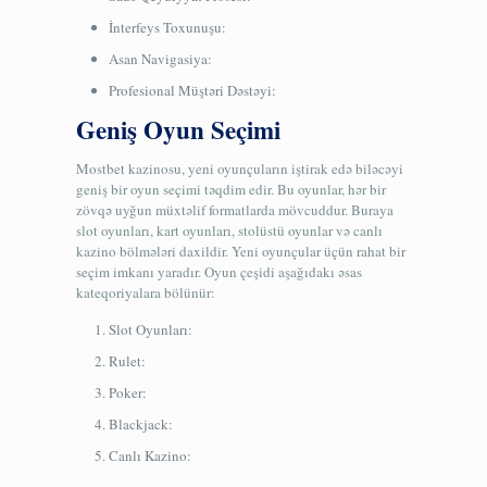
İnterfeys Toxunuşu:
Asan Navigasiya:
Profesional Müştəri Dəstəyi:
Geniş Oyun Seçimi
Mostbet kazinosu, yeni oyunçuların iştirak edə biləcəyi
geniş bir oyun seçimi təqdim edir. Bu oyunlar, hər bir
zövqə uyğun müxtəlif formatlarda mövcuddur. Buraya
slot oyunları, kart oyunları, stolüstü oyunlar və canlı
kazino bölmələri daxildir. Yeni oyunçular üçün rahat bir
seçim imkanı yaradır. Oyun çeşidi aşağıdakı əsas
kateqoriyalara bölünür:
Slot Oyunları:
Rulet:
Poker:
Blackjack:
Canlı Kazino: