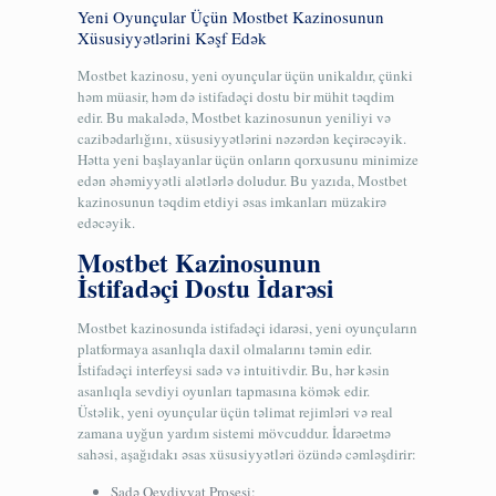
Yeni Oyunçular Üçün Mostbet Kazinosunun
Xüsusiyyətlərini Kəşf Edək
Mostbet kazinosu, yeni oyunçular üçün unikaldır, çünki
həm müasir, həm də istifadəçi dostu bir mühit təqdim
edir. Bu makalədə, Mostbet kazinosunun yeniliyi və
cazibədarlığını, xüsusiyyətlərini nəzərdən keçirəcəyik.
Hətta yeni başlayanlar üçün onların qorxusunu minimize
edən əhəmiyyətli alətlərlə doludur. Bu yazıda, Mostbet
kazinosunun təqdim etdiyi əsas imkanları müzakirə
edəcəyik.
Mostbet Kazinosunun
İstifadəçi Dostu İdarəsi
Mostbet kazinosunda istifadəçi idarəsi, yeni oyunçuların
platformaya asanlıqla daxil olmalarını təmin edir.
İstifadəçi interfeysi sadə və intuitivdir. Bu, hər kəsin
asanlıqla sevdiyi oyunları tapmasına kömək edir.
Üstəlik, yeni oyunçular üçün təlimat rejimləri və real
zamana uyğun yardım sistemi mövcuddur. İdarəetmə
sahəsi, aşağıdakı əsas xüsusiyyətləri özündə cəmləşdirir:
Sadə Qeydiyyat Prosesi: