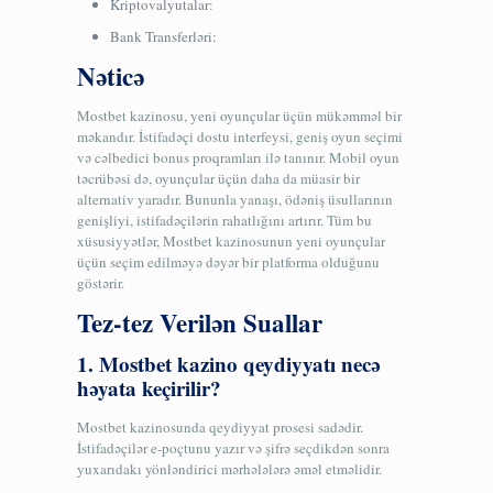
Kriptovalyutalar:
Bank Transferləri:
Nəticə
Mostbet kazinosu, yeni oyunçular üçün mükəmməl bir
məkandır. İstifadəçi dostu interfeysi, geniş oyun seçimi
və cəlbedici bonus proqramları ilə tanınır. Mobil oyun
təcrübəsi də, oyunçular üçün daha da müasir bir
alternativ yaradır. Bununla yanaşı, ödəniş üsullarının
genişliyi, istifadəçilərin rahatlığını artırır. Tüm bu
xüsusiyyətlər, Mostbet kazinosunun yeni oyunçular
üçün seçim edilməyə dəyər bir platforma olduğunu
göstərir.
Tez-tez Verilən Suallar
1. Mostbet kazino qeydiyyatı necə
həyata keçirilir?
Mostbet kazinosunda qeydiyyat prosesi sadədir.
İstifadəçilər e-poçtunu yazır və şifrə seçdikdən sonra
yuxarıdakı yönləndirici mərhələlərə əməl etməlidir.