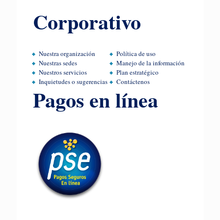
Corporativo
Nuestra organización
Política de uso
Nuestras sedes
Manejo de la información
Nuestros servicios
Plan estratégico
Inquietudes o sugerencias
Contáctenos
Pagos en línea