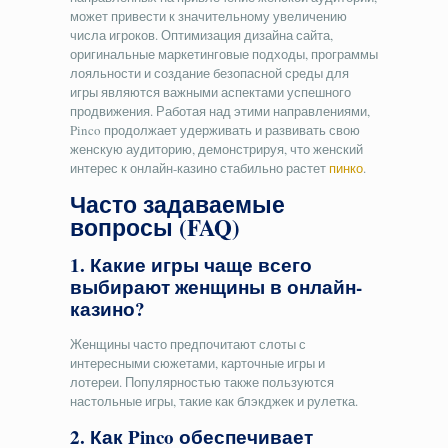
может привести к значительному увеличению
числа игроков. Оптимизация дизайна сайта,
оригинальные маркетинговые подходы, программы
лояльности и создание безопасной среды для
игры являются важными аспектами успешного
продвижения. Работая над этими направлениями,
Pinco продолжает удерживать и развивать свою
женскую аудиторию, демонстрируя, что женский
интерес к онлайн-казино стабильно растет
пинко
.
Часто задаваемые
вопросы (FAQ)
1. Какие игры чаще всего
выбирают женщины в онлайн-
казино?
Женщины часто предпочитают слоты с
интересными сюжетами, карточные игры и
лотереи. Популярностью также пользуются
настольные игры, такие как блэкджек и рулетка.
2. Как Pinco обеспечивает