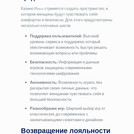
Казино Pinco стремится создать пространство, в
котором женщины будут чувствовать себя
комфортно и безопасно. Для этого предусмотрены
несколько ключевых шагов:
Поддержка пользователей:
Высокий
уровень сервиса и поддержки, который
обеспечивает возможность быстро решать
возникающие вопросы или проблемы.
Безопасность:
Информация и данные
игроков защищены современными
технологиями шифрования.
Анонимность:
Возможность играть без
раскрытия своих личных данных, что
позволяет женщинам чувствовать себя в
большей безопасности.
Разнообразие игр:
Широкий выбор игр от
классических до современных с
захватывающими сюжетами и дизайном.
Возвращение лояльности