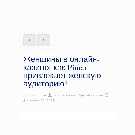
Женщины в онлайн-
казино: как Pinco
привлекает женскую
аудиторию?
Publicado por
seoarmoniavip@gmail.com
en
diciembre 28, 2025