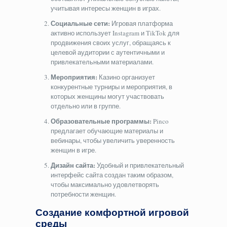
учитывая интересы женщин в играх.
Социальные сети:
Игровая платформа
активно использует Instagram и TikTok для
продвижения своих услуг, обращаясь к
целевой аудитории с аутентичными и
привлекательными материалами.
Мероприятия:
Казино организует
конкурентные турниры и мероприятия, в
которых женщины могут участвовать
отдельно или в группе.
Образовательные программы:
Pinco
предлагает обучающие материалы и
вебинары, чтобы увеличить уверенность
женщин в игре.
Дизайн сайта:
Удобный и привлекательный
интерфейс сайта создан таким образом,
чтобы максимально удовлетворять
потребности женщин.
Создание комфортной игровой
среды