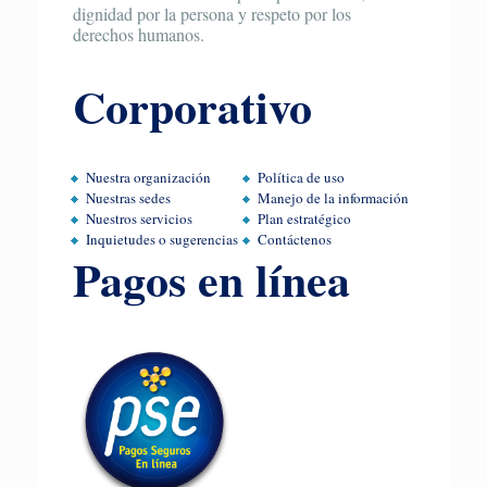
dignidad por la persona y respeto por los
derechos humanos.
Corporativo
Nuestra organización
Política de uso
Nuestras sedes
Manejo de la información
Nuestros servicios
Plan estratégico
Inquietudes o sugerencias
Contáctenos
Pagos en línea