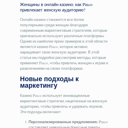
Женщины в онлайн-казино: как Pinco
привлекает женскую аудиторию?
Онлайн-казино становятся все более
популярными среди женщин благодаря
современным маркетинговым стратегиям, которые
оригинально используют различные платформы.
Одним из наиболее ярких примеров в этой области
является казино Pinco, которое активно
наращивает свою женскую аудиторию. В этой
статье мы подробно рассмотрим методы, которые
применяет Pinco, чтобы привлечь женщин к играм и
развлечениям на своих платформах.
Новые подходы к
маркетингу
Казино Pinco использует инновационные
маркетинговые стратегии, нацеленные на женскую
аудиторию, чтобы привлечь и удержать игроков.
Эти подходы включают:
Персонализированные предложения:
Pinco
составляет уникальные бонусные пакеты,