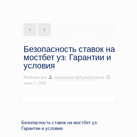
Безопасность ставок на
мостбет уз: Гарантии и
условия
Publicado por
seoarmoniavip@gmail.com
en
enero 2, 2026
Безопасность ставок на мостбет уз:
Гарантии и условия