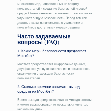
множество мер, направленных на защиту
пользователей и создание безопасной игровой
среды. Ответственное отношение к ставкам также
улучшает общую безопасность. Перед тем как
делать ставки, ознакомьтесь с условиями и
пользуйтесь доступными мерами защиты.
Часто задаваемые
вопросы (FAQ)
1. Какие меры безопасности предлагает
Мостбет?
Мостбет предоставляет шифрование данных,
двухфакторную аутентификацию и возможность
ограничения ставок для безопасности
пользователей.
2. Сколько времени занимает вывод
средств на Мостбет?
Время вывода средств зависит от метода оплаты
и может варьироваться от нескольких минут до
нескольких дней.