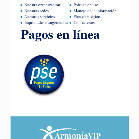
Nuestra organización
Política de uso
Nuestras sedes
Manejo de la información
Nuestros servicios
Plan estratégico
Inquietudes o sugerencias
Contáctenos
Pagos en línea