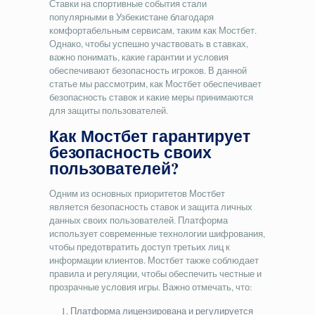
Ставки на спортивные события стали
популярными в Узбекистане благодаря
комфортабельным сервисам, таким как Мостбет.
Однако, чтобы успешно участвовать в ставках,
важно понимать, какие гарантии и условия
обеспечивают безопасность игроков. В данной
статье мы рассмотрим, как Мостбет обеспечивает
безопасность ставок и какие меры принимаются
для защиты пользователей.
Как Мостбет гарантирует
безопасность своих
пользователей?
Одним из основных приоритетов Мостбет
является безопасность ставок и защита личных
данных своих пользователей. Платформа
использует современные технологии шифрования,
чтобы предотвратить доступ третьих лиц к
информации клиентов. Мостбет также соблюдает
правила и регуляции, чтобы обеспечить честные и
прозрачные условия игры. Важно отмечать, что:
Платформа лицензирована и регулируется