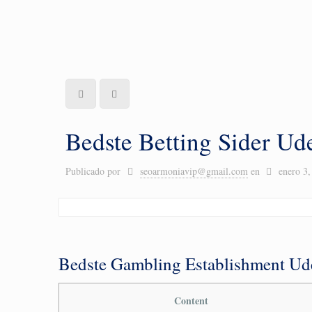
Bedste Betting Sider U
Publicado por
seoarmoniavip@gmail.com
en
enero 3
Bedste Gambling Establishment Ud
Content