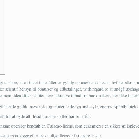
t at sikre, at casinoet innehåller en gyldig og anerkendt licens, hvilket sikrer, at
ær scientif hensyn til bonusser og udbetalinger, with regard to at undgå ubeha
nnem tiden sitter på fået flere lukrative tilbud fra bookmakere, der ikke innehå
faldende grafik, mesurado og moderne design and style, enorme spilbibliotek 
dt for at byde alt, hvad durante spiller har brug for.
nsane opererer beneath en Curacao-licens, som guaranterer en sikker spilopleve
ør person kigge efter troværdige licenser fra andre lande.