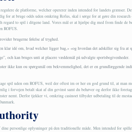
 regulere de platforme, welcher opererer inden intended for landets grænser. D
ig for at bruge odds uden omkring Rofus, skal i sørge for at gøre din research 
th regard to spil i ditgene land. Vores mål er at hjælpe dig med from finde de b
uden ROFUS.
rovider brugerne følelse af tryghed.
 klar idé om, hvad welcher ligger bag,» «og hvordan det adskiller sig fra at sp
e”, och kan bruges unti at placere væddemål på udvalgte sportsbegivenheder.
inster ikke kun ou spørgsmål om bekvemmelighed, det er en grundlæggende indika
tage spil uden om ROFUS, weil der oftest im or her en god grund til, at man mel
lig i forvejen betalt skat af din gevinst samt du behøver og derfor ikke foreta
inster nemt. Derfor tjekker vi, omkring casinoet tilbyder udbetaling til de mest
 Danmark.
uthority
f dine personlige oplysninger på den traditionelle måde. Men intended for spill