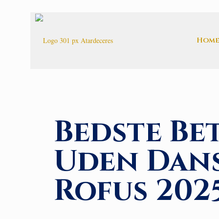
Hom
Bedste Be
Uden Dans
Rofus 202