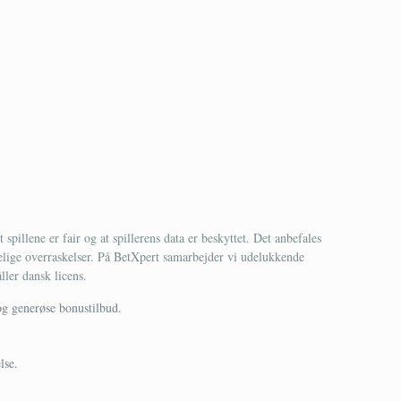
 spillene er fair og at spillerens data er beskyttet. Det anbefales
gelige overraskelser. På BetXpert samarbejder vi udelukkende
ller dansk licens.
og generøse bonustilbud.
lse.