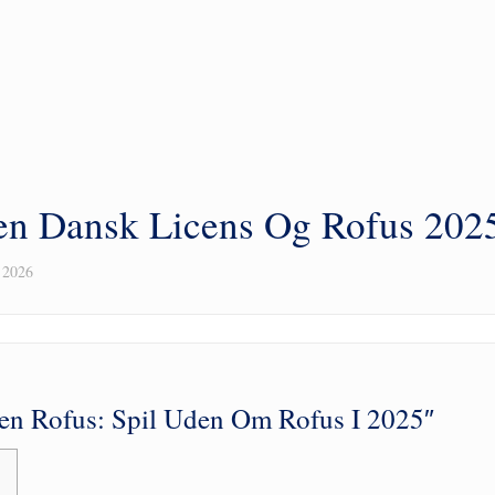
den Dansk Licens Og Rofus 202
, 2026
en Rofus: Spil Uden Om Rofus I 2025″