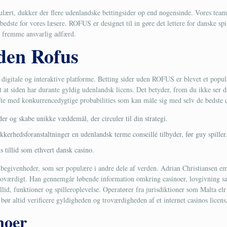
rt, dukker der flere udenlandske bettingsider op end nogensinde. Vores team 
ste for vores læsere. ROFUS er designet til in gøre det lettere for danske spill
t fremme ansvarlig adfærd.
den Rofus
digitale og interaktive platforme. Betting sider uden ROFUS er blevet et populær
sat at siden har durante gyldig udenlandsk licens. Det betyder, from du ikke ser
r ofte med konkurrencedygtige probabilities som kan måle sig med selv de beds
der og skabe unikke væddemål, der circuler til din strategi.
kkerhedsforanstaltninger en udenlandsk terme conseillé tilbyder, før guy spiller
s tillid som ethvert dansk casino.
 begivenheder, som ser populære i andre dele af verden. Adrian Christiansen 
troværdigt. Han gennemgår løbende information omkring casinoer, lovgivning samt
lid, funktioner og spilleroplevelse. Operatører fra jurisdiktioner som Malta el
ør altid verificere gyldigheden og troværdigheden af ​​et internet casinos licens,
noer