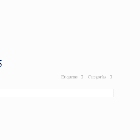
5
Etiquetas
Categorías