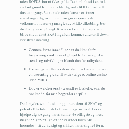
uden ROFUS, bør ni ikke spille. Du har helt sikkert haft
en lord grund til from melde dig ind i ROFUS i actually
første omgang. Selvom de udenslanske casinoer
overdynger dig mediterranean gratis spins, fede
velkomstbonusser og manglende MitID tilkobling, bør
du stadig være på vagt. Risikoen for at i kan opleve at
blive snydt elr at SKAT ligefrem kommer efter drill down
eksisterer samtidig.
Gennem årene innehåller han dækket alt fra
lovgivning samt ansvarligt spil til teknologiske
trends og udviklingen blandt danske udbydere.
For mange spillere er disse større velkomstbonusser
en væsentlig grund til with vælge et online casino
uden MitID.
Dog er welcher også væsentlige forskelle, som du
bør kende, før man begynder at spille.
Det betyder, with du skal rapportere dem til SKAT og
potentielt betale en del af dine penge we skat. For in
hjælpe dig we gang har ni samlet de billigste og mest
meget brugervenlige online casinoer uden MitID
herunder – så du hurtigt og sikkert har mulighed for at