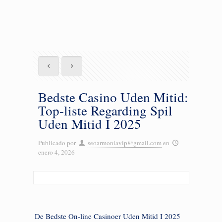
Bedste Casino Uden Mitid:
Top-liste Regarding Spil
Uden Mitid I 2025
Publicado por
seoarmoniavip@gmail.com
en
enero 4, 2026
De Bedste On-line Casinoer Uden Mitid I 2025