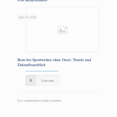
julio 14, 2026
Boni bei Sportwetten ohne Oasis: Trends und
Zukunftsausblick
Leer más
Los comentarios están cerrados.