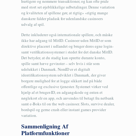
hurtigere og nemmere transaktioner, og kan ofte prale
med stort set øjeblikkelige udbetalinger. Denne variation
og kvaliteten af spillene gør, at rigtig» «rigtig mange
danskere falder pladask for udenlandske casinoers
udvalg af spil.
Dette inkluderer også internationale spillere, och måske
ikke har adgang til MitID. Casinoer uden MitID er som
direktive placeret i udlandet og bruger deres egne login-
samt verifikationssystemer i stedet for det danske MitID.
Det betyder, at du stadig kan oprette durante konto,
spille samt hæve gevinster – selv hvis i står som
udelukket i Danmark. NemID er et digitalt
identifikationssystem udviklet i Danmark, der giver
borgere mulighed for at logge sikkert ind på både
offentlige og exclusive tjenester. Systemet virker ved
hjælp af et bruger-ID, en adgangskode og enten et
nøglekort elr en app, och anvendes til betagt fra netbank
samt e-Boks til on the web casinoer. Slots, survive dealer,
bordspil og gerne crash eller instant games provider
variation.
Sammenligning Af
Platformfunktioner