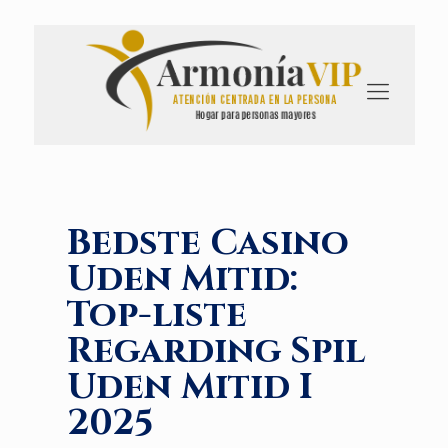
Bedste Casino
Uden Mitid:
Top-liste
Regarding Spil
Uden Mitid I
2025