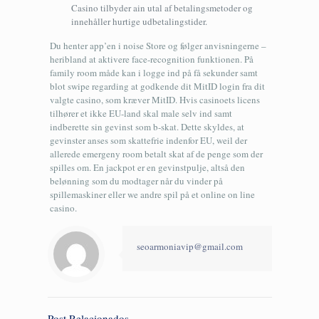
Casino tilbyder ain utal af betalingsmetoder og
innehåller hurtige udbetalingstider.
Du henter app’en i noise Store og følger anvisningerne –
heribland at aktivere face-recognition funktionen. På
family room måde kan i logge ind på få sekunder samt
blot swipe regarding at godkende dit MitID login fra dit
valgte casino, som kræver MitID. Hvis casinoets licens
tilhører et ikke EU-land skal male selv ind samt
indberette sin gevinst som b-skat. Dette skyldes, at
gevinster anses som skattefrie indenfor EU, weil der
allerede emergeny room betalt skat af de penge som der
spilles om. En jackpot er en gevinstpulje, altså den
belønning som du modtager når du vinder på
spillemaskiner eller we andre spil på et online on line
casino.
seoarmoniavip@gmail.com
Post Relacionados