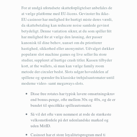
For at undgå uforudsete skatteforpligtelser anbefales de
at vælge platforme med EU-licens. Gevinster fra ikke-
EU-casinoer har mulighed for hurtigt miste deres værdi,
da skattebetaling kan reducere noise samlede gevinst
betydeligt. Denne variation sikrer, at du som spiller frit
har mulighed for at vælge den løsning, der passer
kanonisk til dine behov, uanset om du prioriterer
hastighed, sikkerhed eller anonymitet. Udvalget dækker
populære slot machine games og live seller fra store
studier, suppleret af hurtige crash titler. Kassen tilbyder
kort, at the wallets, så man kan vælge family room
metode der circuler bedst. Slots udgør hoveddelen af
spillene og spænder fra klassiske trehjulsautomater until
moderne video- samt megaways-slots.
Disse free rotates har typisk lavere omsætningskrav
end bonus-penge, ofte mellem 30x og 40x, og de er
bundet til specifikke spilleautomater.
Så vil det ofte være nemmest at rode de stærkeste
velkomstfordele på det udenlandske marked og
uden MitID.
Casinoet har et store loyalitetsprogram med ti