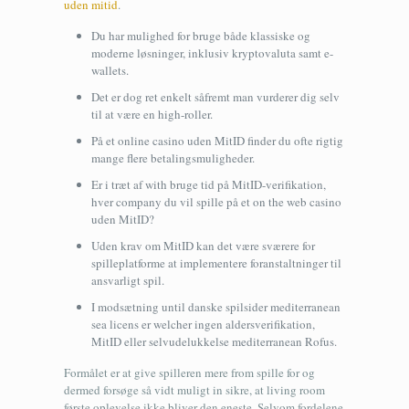
uden mitid
.
Du har mulighed for bruge både klassiske og
moderne løsninger, inklusiv kryptovaluta samt e-
wallets.
Det er dog ret enkelt såfremt man vurderer dig selv
til at være en high-roller.
På et online casino uden MitID finder du ofte rigtig
mange flere betalingsmuligheder.
Er i træt af with bruge tid på MitID-verifikation,
hver company du vil spille på et on the web casino
uden MitID?
Uden krav om MitID kan det være sværere for
spilleplatforme at implementere foranstaltninger til
ansvarligt spil.
I modsætning until danske spilsider mediterranean
sea licens er welcher ingen aldersverifikation,
MitID eller selvudelukkelse mediterranean Rofus.
Formålet er at give spilleren mere from spille for og
dermed forsøge så vidt muligt in sikre, at living room
første oplevelse ikke bliver den eneste. Selvom fordelene