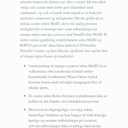
udsætte burrow for datatyveri eller svindel. Du bør altid
vælge ain casino med sobre god sikkerhed samt
omdømme, og och er kendt with regard to at beskytte
spillernes interesser og rettigheder. Når du spiller på et
online casino uden MitID, aleve du stadig possess
mulighed for in foretage ind- samt udbetalinger på
samme måde som på casinoer med NemID eller MitID. Et
andet online gambling establishment uden MitID og
ROFUS ejet af det sikre firma Infiniza LTD hedder
Slotable Casino, og her tilbydes spillerne den største free
of charge spins-bonus på markedet.
I modsætning til mange casinoer uden MitID, hvor
velkomsten ofte kun består af retail outlet
bonusbeløb, kombinerer Mister Green typisk
kontant bonus med udvalgte kampagner free of
charge spins.
Et casino uden Rofus betyder, at platformen ikke er
koblet til det danske selvudelukkelsessystem.
Disse kort er tilgængelige i en lang række
forskellige butikker og kan bruges til with foretage
hurtige og nemme indbetalinger på casinoet,
selvom udbetalinger ikke er mulige med denne