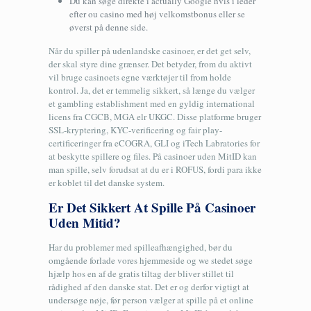
Du kan søge direkte i actually Google hvis i leder
efter ou casino med høj velkomstbonus eller se
øverst på denne side.
Når du spiller på udenlandske casinoer, er det get selv,
der skal styre dine grænser. Det betyder, from du aktivt
vil bruge casinoets egne værktøjer til from holde
kontrol. Ja, det er temmelig sikkert, så længe du vælger
et gambling establishment med en gyldig international
licens fra CGCB, MGA elr UKGC. Disse platforme bruger
SSL-kryptering, KYC-verificering og fair play-
certificeringer fra eCOGRA, GLI og iTech Labratories for
at beskytte spillere og files. På casinoer uden MitID kan
man spille, selv forudsat at du er i ROFUS, fordi para ikke
er koblet til det danske system.
Er Det Sikkert At Spille På Casinoer
Uden Mitid?
Har du problemer med spilleafhængighed, bør du
omgående forlade vores hjemmeside og we stedet søge
hjælp hos en af de gratis tiltag der bliver stillet til
rådighed af den danske stat. Det er og derfor vigtigt at
undersøge nøje, før person vælger at spille på et online