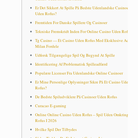
Er Det Sikkert At Spille På Bedste Udenlandske Casinoer
Uden Rofus?
Fremtiden For Danske Spillere Og Casinoer
Tekniske Fremskridt Inden For Online Casino Uden Rofus
Tg Casino — Et Casino Uden Rofus Med Eksklusive Ac
Milan Fordele
Udforsk Tilgængelige Spil Og Begynd At Spille
Identificering Af Problematisk Spilleadfærd
Populære Licenser Fra Udenlandske Online Casinoer
Er Mine Personlige Oplysninger Sikre På Et Casino Uden
Rofus?
De Bedste Spiludviklere På Casinoer Uden Rofus
Curacao E-gaming
Online Online Casino Uden Rofus – Spil Uden Omkring
Rofus I 2026
Hvilke Spil Der Tilbydes