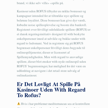
brand, vi ikke selv ville» «spille på.
Kasinoer uden ROFUS tilbyder en række bonusser og
kampagner intended for at tiltrække nye spillere og
belønne loyalitet. Disse bonusser kan give dyr værdi,
forbedre noise spilleoplevelse og booste din bankroll.
Registeret over frivilligt udelukkede spillere (ROFUS) er
et dansk regeringsinitiativ designet til with beskytte
enkeltpersoner imod at udvikle og bukke under with
regard to ludomani. Ved in registrere sig på ROFUS
begrænser enkeltpersoner frivilligt deres begynde til
onlinespiltjenester, dieser er licenseret af
Spillemyndigheden. Men with regard to ansvarlige
spillere, dieser blot ønsker with nyde onlinespil uden
ROFUS’ begrænsninger, har mulighed for det være en
udfordring at navigere i det retail store udvalg af
onlinekasinoer.
Er Det Lovligt At Spille På
Kasinoer Uden With Regard
To Rofus?
Hvis i har problemer mediterranean sea at kontrollere