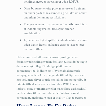
betalingsmetoder på casinoer uden ROFUS.
Disse bonusser er ofte pure generøse end deinem,
du finder på danske casinoer, ag de ikke im or her
underlagt de samme restriktioner.
Mange casinoer tilbyder en velkomstbonus i form
af indbetalingsmatch, free spins eller en
kombination.
Ja, det er lovligt at spille på udenlandske casinoer
uden dansk licens, så længe casinoet accepterer
danske spillere.
Hvis et websted vil have licensoplysninger eller
forsinker udbetalinger uden forklaring, skal du betragte
det som et rødt flag. Pålidelige platforme er
gennemsigtige, lydhøre og tilbyder afbalancerede
kampagner – ikke kun prangende tilbud. Spillere med
høj volumen bliver typisk kontaktet direkte og tilbudt
private tilbud som gratis spins uden ROFUS uden
indsats, minus turneringer eller månedlige cashbacks. I
modsætning til danske sider er VIP-status normalt
permanent, medmindre man er inaktiv i lange perioder.