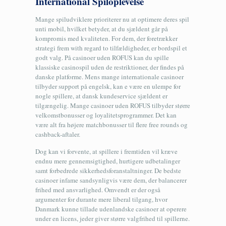
International Spiloplevelse
Mange spiludviklere prioriterer nu at optimere deres spil
unti mobil, hvilket betyder, at du sjældent går på
kompromis med kvaliteten. For dem, der foretrækker
strategi frem with regard to tilfældigheder, er bordspil et
godt valg. På casinoer uden ROFUS kan du spille
klassiske casinospil uden de restriktioner, der findes på
danske platforme. Mens mange internationale casinoer
tilbyder support på engelsk, kan e være en ulempe for
nogle spillere, at dansk kundeservice sjældent er
tilgængelig. Mange casinoer uden ROFUS tilbyder større
velkomstbonusser og loyalitetsprogrammer. Det kan
være alt fra højere matchbonusser til flere free rounds og
cashback-aftaler.
Dog kan vi forvente, at spillere i fremtiden vil kræve
endnu mere gennemsigtighed, hurtigere udbetalinger
samt forbedrede sikkerhedsforanstaltninger. De bedste
casinoer infame sandsynligvis være dem, der balancerer
frihed med ansvarlighed. Omvendt er der også
argumenter for durante mere liberal tilgang, hvor
Danmark kunne tillade udenlandske casinoer at operere
under en licens, jeder giver større valgfrihed til spillerne.