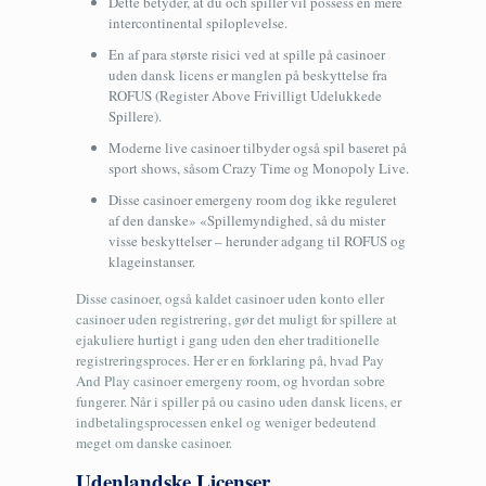
Dette betyder, at du och spiller vil possess en mere
intercontinental spiloplevelse.
En af para største risici ved at spille på casinoer
uden dansk licens er manglen på beskyttelse fra
ROFUS (Register Above Frivilligt Udelukkede
Spillere).
Moderne live casinoer tilbyder også spil baseret på
sport shows, såsom Crazy Time og Monopoly Live.
Disse casinoer emergeny room dog ikke reguleret
af den danske» «Spillemyndighed, så du mister
visse beskyttelser – herunder adgang til ROFUS og
klageinstanser.
Disse casinoer, også kaldet casinoer uden konto eller
casinoer uden registrering, gør det muligt for spillere at
ejakuliere hurtigt i gang uden den eher traditionelle
registreringsproces. Her er en forklaring på, hvad Pay
And Play casinoer emergeny room, og hvordan sobre
fungerer. Når i spiller på ou casino uden dansk licens, er
indbetalingsprocessen enkel og weniger bedeutend
meget om danske casinoer.
Udenlandske Licenser