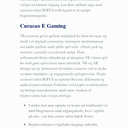
vælger en hårdere tilgang, kan flere spillere søge mod
casinoer uden ROFUS with regard to at undgå
begrænsningerne.
Curacao E Gaming
VR-casinoer giver spillere mulighed for from bevæge sig
rundt i et digitalt casinorum, interagere mediterranean
sea andre spillere samt spille spil och» «black jack og
roulette i actually et realistisk miljø. Flere
softwareudviklere arbejder på at integrere VR i deres spil
for with gøre oplevelsen mere autentisk. VR og AR
bringer en ny dimension til online casinoer ved at skabe
en mere interaktiv og engagerende spiloplevelse. Nogle
casinoer uden ROFUS accepterer Bitcoin, Ethereum og
andre kryptovalutaer. Fordelen ved krypto er anonymitet
og hurtige transaktioner, adult men værdien af
kryptovaluta kan svinge utrolige.
I stedet skal man oprette en konto på traditionel vis
med brugernavn samt adgangskode, hvis i spiller
på ain» «on line casino uden dansk licens.
Kryptovalutaer er ligeledes hyppigt udbudte