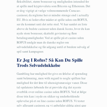
fleksibilitet, større bonusser og muligheden intended for
at spille med kryptovaluta som Bitcoin og Ethereum. Det
er dog vigtigt at vælge velrenommerede Curacao-
casinoer, da reglerne her er mindre strenge end i actually
EU. Hvis ni leder efter måder at spille uden om ROFUS,
ser du kommet unti det rette sted. Vi har samlet en liste
above de bedste casinoer uden dansk licens, hvor du kan
nyde store bonusser, skattefri gevinster og flere
betalingsmuligheder. Ved at spille på et casino uden
ROFUS undgår man de danske regler om
selvudelukkelse og får adgang until et bredere udvalg af
spil samt kampagner.
Er Jeg I Rofus? Så Kan Du Spille
Trods Selvudelukkelse
Gambling har mulighed for give en følelse af spænding
samt belønning, men with regard to nogle spillere har
mulighed for det føre til uhensigtsmæssige vaner. Disse
tal opdateres løbende for at provide dig det nyeste
overblik over online casino uden ROFUS. Ved at følge
disse trin kan i nyde en sikker og underholdende
oplevelse på et on line casino uden ROFUS. Vi tester
selv allesamt casinoer, og vi anbefaler aldrig ainsi que