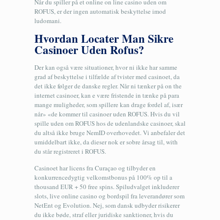
Når du spiller på et online on line casino uden om
ROFUS, er der ingen automatisk beskyttelse imod
ludomani.
Hvordan Locater Man Sikre
Casinoer Uden Rofus?
Der kan også være situationer, hvor ni ikke har samme
grad af beskyttelse i tilfælde af tvister med casinoet, da
det ikke følger de danske regler. Når ni tænker på on the
internet casinoer, kan e være fristende in tænke på para
mange muligheder, som spillere kan drage fordel af, især
når» «de kommer til casinoer uden ROFUS. Hvis du vil
spille uden om ROFUS hos de udenlandske casinoer, skal
du altså ikke bruge NemID overhovedet. Vi anbefaler det
umiddelbart ikke, da dieser nok er sobre årsag til, with
du står registreret i ROFUS.
Casinoet har licens fra Curaçao og tilbyder en
konkurrencedygtig velkomstbonus på 100% op til a
thousand EUR + 50 free spins. Spiludvalget inkluderer
slots, live online casino og bordspil fra leverandører som
NetEnt og Evolution. Nej, som dansk udbyder risikerer
du ikke bøde, straf eller juridiske sanktioner, hvis du