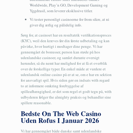
Worldwide, Play’n GO, Development Gaming og
Yggdrasil, som leverer eksklusive titler.
Vi tester personligt casinoerne for from sikre, at ni
giver dig ærlig og pålidelig info.
Sørg for, at casinoet har en resultatrik verifikationsproces
(KYC), weil den kræves før din første udbetaling og kan
påvirke, hvor hurtigt i modtager dine penge. Vi har
gennemgået de bonusser, person kan støde på hos
udenlandske casinoer, og samlet durante oversigt
herunder, så du nemt har mulighed for at få et overblik
over de forskellige typer. En enkel måde at vurdere et
udenlandsk online casino på er at se, om e har en sektion
for ansvarligt spil. Hvis siden gør en indsats with regard
to at informere omkring forebyggelse af
spilleafhængighed, er det som regel et godt tegn på, with
udbyderen følger the almighty praksis og behandler sine
spillere reasonable.
Bedste On The Web Casino
Uden Rofus I Januar 2026
Vi har gennemgået både danske samt udenlandske