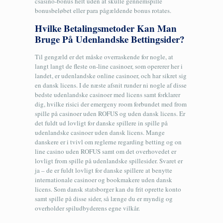
csasino-bonus helt uden at skulle gennemspille
bonusbeløbet eller para pågældende bonus rotates.
Hvilke Betalingsmetoder Kan Man
Bruge På Udenlandske Bettingsider?
Til gengæld er det måske overraskende for nogle, at
langt langt de fleste on-line casinoer, som opererer her i
landet, er udenlandske online casinoer, och har sikret sig
en dansk licens. I de næste afsnit runder ni nogle af disse
bedste udenlandske casinoer med licens samt forklarer
dig, hvilke risici der emergeny room forbundet med from
spille på casinoer uden ROFUS og uden dansk licens. Er
det fuldt ud lovligt for danske spillere in spille på
udenlandske casinoer uden dansk licens. Mange
danskere er i tvivl om reglerne regarding betting og on
line casino uden ROFUS samt om det overhovedet er
lovligt from spille på udenlandske spillesider. Svaret er
ja – de er fuldt lovligt for danske spillere at benytte
internationale casinoer og bookmakere uden dansk
licens. Som dansk statsborger kan du frit oprette konto
samt spille på disse sider, så længe du er myndig og
overholder spiludbyderens egne vilkår.