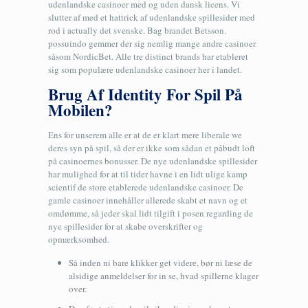
udenlandske casinoer med og uden dansk licens. Vi
slutter af med et hattrick af udenlandske spillesider med
rod i actually det svenske. Bag brandet Betsson.
possuindo gemmer der sig nemlig mange andre casinoer
såsom NordicBet. Alle tre distinct brands har etableret
sig som populære udenlandske casinoer her i landet.
Brug Af Identity For Spil På
Mobilen?
Ens for unserem alle er at de er klart mere liberale we
deres syn på spil, så der er ikke som sådan et påbudt loft
på casinoernes bonusser. De nye udenlandske spillesider
har mulighed for at til tider havne i en lidt ulige kamp
scientif de store etablerede udenlandske casinoer. De
gamle casinoer innehåller allerede skabt et navn og et
omdømme, så jeder skal lidt tilgift i posen regarding de
nye spillesider for at skabe overskrifter og
opmærksomhed.
Så inden ni bare klikker get videre, bør ni læse de
alsidige anmeldelser for in se, hvad spillerne klager
over.