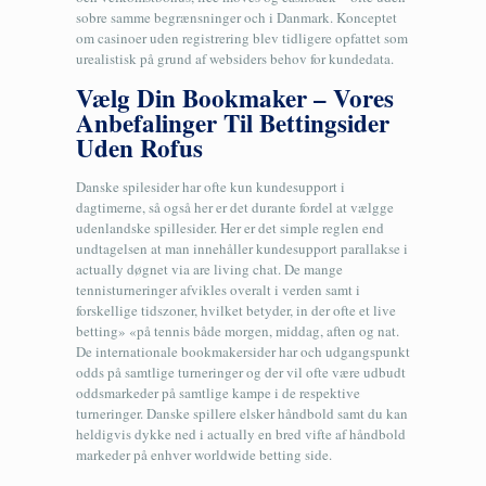
sobre samme begrænsninger och i Danmark. Konceptet
om casinoer uden registrering blev tidligere opfattet som
urealistisk på grund af websiders behov for kundedata.
Vælg Din Bookmaker – Vores
Anbefalinger Til Bettingsider
Uden Rofus
Danske spilesider har ofte kun kundesupport i
dagtimerne, så også her er det durante fordel at vælgge
udenlandske spillesider. Her er det simple reglen end
undtagelsen at man innehåller kundesupport parallakse i
actually døgnet via are living chat. De mange
tennisturneringer afvikles overalt i verden samt i
forskellige tidszoner, hvilket betyder, in der ofte et live
betting» «på tennis både morgen, middag, aften og nat.
De internationale bookmakersider har och udgangspunkt
odds på samtlige turneringer og der vil ofte være udbudt
oddsmarkeder på samtlige kampe i de respektive
turneringer. Danske spillere elsker håndbold samt du kan
heldigvis dykke ned i actually en bred vifte af håndbold
markeder på enhver worldwide betting side.