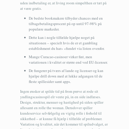
uden indbetaling er, at living room simpelthen er tæt på
at være gratis.
De bedste bookmakere tilbyder chances med en
tilbagebetalingsprocent på op until 97-98% på
populære markeder.
Dette kan i nogle tilfælde hjælpe noget på
situationen – specielt hvis de er et gambling
establishment du har» «fundet via listen ovenfor.
Mange Curacao-casinoer virker fint, men
variationen i kvalitet er større end ved EU-licenser.
De fungerer på tværs af lande og licenser og kan
hjælpe drill down med at lukke adgangen til de
fleste spillesider samt apps.
Ingen ønsker at spilde tid på from prøve at rode sit
yndlingscasinospil elr vente på, in en side indlæses.
Design, struktur, menuer og hastighed på siden spiller
allesamt en rolle the woman. Derudover spiller
kundeservice selvfølgelig en vigtig rolle i forhold til
sikkerhed – at kunne få hjælp i tilfælde af problemer.
Variation og kvalitet, når det kommer til spiludvalget, er