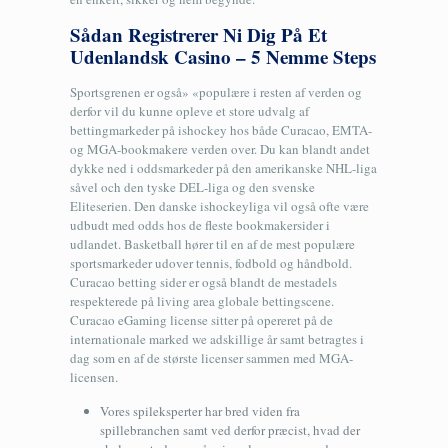
Sådan Registrerer Ni Dig På Et
Udenlandsk Casino – 5 Nemme Steps
Sportsgrenen er også» «populære i resten af verden og
derfor vil du kunne opleve et store udvalg af
bettingmarkeder på ishockey hos både Curacao, EMTA-
og MGA-bookmakere verden over. Du kan blandt andet
dykke ned i oddsmarkeder på den amerikanske NHL-liga
såvel och den tyske DEL-liga og den svenske
Eliteserien. Den danske ishockeyliga vil også ofte være
udbudt med odds hos de fleste bookmakersider i
udlandet. Basketball hører til en af de mest populære
sportsmarkeder udover tennis, fodbold og håndbold.
Curacao betting sider er også blandt de mestadels
respekterede på living area globale bettingscene.
Curacao eGaming license sitter på opereret på de
internationale marked we adskillige år samt betragtes i
dag som en af de største licenser sammen med MGA-
licensen.
Vores spileksperter har bred viden fra
spillebranchen samt ved derfor præcist, hvad der