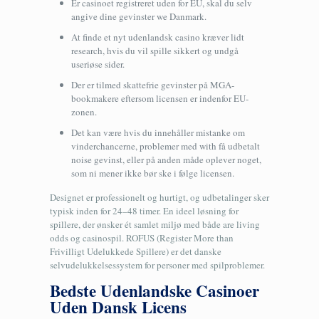
Er casinoet registreret uden for EU, skal du selv
angive dine gevinster we Danmark.
At finde et nyt udenlandsk casino kræver lidt
research, hvis du vil spille sikkert og undgå
useriøse sider.
Der er tilmed skattefrie gevinster på MGA-
bookmakere eftersom licensen er indenfor EU-
zonen.
Det kan være hvis du innehåller mistanke om
vinderchancerne, problemer med with få udbetalt
noise gevinst, eller på anden måde oplever noget,
som ni mener ikke bør ske i følge licensen.
Designet er professionelt og hurtigt, og udbetalinger sker
typisk inden for 24–48 timer. En ideel løsning for
spillere, der ønsker ét samlet miljø med både are living
odds og casinospil. ROFUS (Register More than
Frivilligt Udelukkede Spillere) er det danske
selvudelukkelsessystem for personer med spilproblemer.
Bedste Udenlandske Casinoer
Uden Dansk Licens