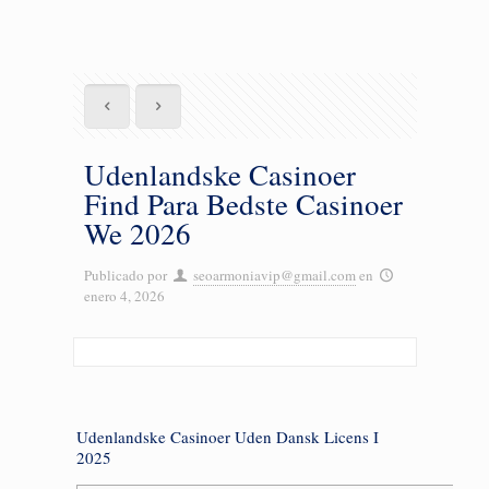
Udenlandske Casinoer
Find Para Bedste Casinoer
We 2026
Publicado por
seoarmoniavip@gmail.com
en
enero 4, 2026
Udenlandske Casinoer Uden Dansk Licens I
2025