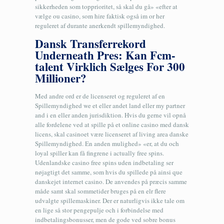
sikkerheden som topprioritet, så skal du gå» «efter at
vælge ou casino, som hire faktisk også im or her
reguleret af durante anerkendt spillemyndighed.
Dansk Transferrekord
Underneath Pres: Kan Fcm-
talent Virklich Sælges For 300
Millioner?
Med andre ord er de licenseret og reguleret af en
Spillemyndighed we et eller andet land eller my partner
and i en eller anden jurisdiktion. Hvis du gerne vil opnå
alle fordelene ved at spille på et online casino med dansk
licens, skal casinoet være licenseret af living area danske
Spillemyndighed. En anden mulighed» «er, at du och
loyal spiller kan få fingrene i actually free spins.
Udenlandske casino free spins uden indbetaling ser
nøjagtigt det samme, som hvis du spillede på ainsi que
danskejet internet casino. De anvendes på præcis samme
måde samt skal sommetider bruges på en elr flere
udvalgte spillemaskiner. Der er naturligvis ikke tale om
en lige så stor pengepulje och i forbindelse med
indbetalingsbonusser, men de gode ved sobre bonus