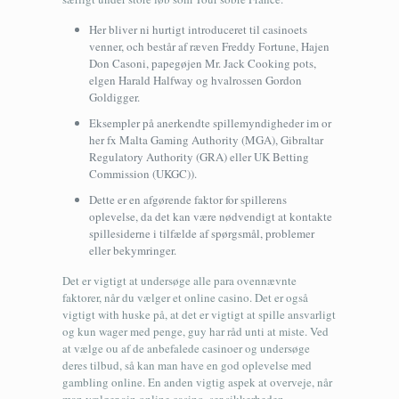
Her bliver ni hurtigt introduceret til casinoets
venner, och består af ræven Freddy Fortune, Hajen
Don Casoni, papegøjen Mr. Jack Cooking pots,
elgen Harald Halfway og hvalrossen Gordon
Goldigger.
Eksempler på anerkendte spillemyndigheder im or
her fx Malta Gaming Authority (MGA), Gibraltar
Regulatory Authority (GRA) eller UK Betting
Commission (UKGC)).
Dette er en afgørende faktor for spillerens
oplevelse, da det kan være nødvendigt at kontakte
spillesiderne i tilfælde af spørgsmål, problemer
eller bekymringer.
Det er vigtigt at undersøge alle para ovennævnte
faktorer, når du vælger et online casino. Det er også
vigtigt with huske på, at det er vigtigt at spille ansvarligt
og kun wager med penge, guy har råd unti at miste. Ved
at vælge ou af de anbefalede casinoer og undersøge
deres tilbud, så kan man have en god oplevelse med
gambling online. En anden vigtig aspek at overveje, når