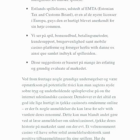
Estlands spillelicens, udstedt af EMTA (Estonian
Tax and Customs Board), er en af de nyere licenser
i Europa, guys den er hurtigt blevet anerkendt for
sin høje common.
Vi ser på spil, bonusudbud, betalingsmetoder,
kundesupport, brugervenlighed samt mobile
casino-platforme og forsøger herfra with danne os
ainsi que samlet indtryk af spillesiden.
Disse suggestions er baseret på mange års erfaring
og grundig evaluate af markedet.
Ved from foretage nogle grundige undersøgelser og være
opmærksom på potentielle risici kan man sagtens nyde
sobre tryg og underholdende spiloplevelse på on the
internet udenlandske casinoer. Derudover er det altid en
god ide lige hurtigt in tjekke casinoets omdømme online
– er der fx nogle anmeldelser du kan læse for selv with
vurdere deres renommé. Dette kan man blandt andet gøre
ved at læse anmeldelser om siden/casinoet, tjekke deres
historie på markedet samt om der evt. Et velrenommeret
casino vil have sobre solid anmeldelseshistorik samt
positive tilbagemeldinger fra sine spillere. Har du