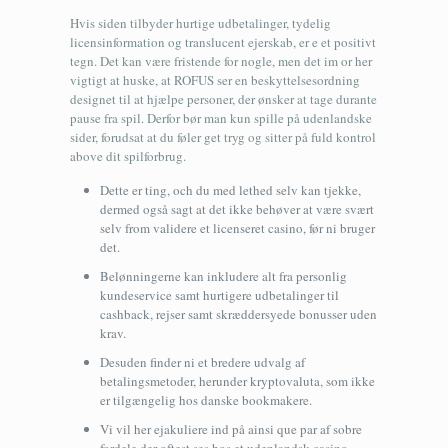
Hvis siden tilbyder hurtige udbetalinger, tydelig
licensinformation og translucent ejerskab, er e et positivt
tegn. Det kan være fristende for nogle, men det im or her
vigtigt at huske, at ROFUS ser en beskyttelsesordning
designet til at hjælpe personer, der ønsker at tage durante
pause fra spil. Derfor bør man kun spille på udenlandske
sider, forudsat at du føler get tryg og sitter på fuld kontrol
above dit spilforbrug.
Dette er ting, och du med lethed selv kan tjekke,
dermed også sagt at det ikke behøver at være svært
selv from validere et licenseret casino, før ni bruger
det.
Belønningerne kan inkludere alt fra personlig
kundeservice samt hurtigere udbetalinger til
cashback, rejser samt skræddersyede bonusser uden
krav.
Desuden finder ni et bredere udvalg af
betalingsmetoder, herunder kryptovaluta, som ikke
er tilgængelig hos danske bookmakere.
Vi vil her ejakuliere ind på ainsi que par af sobre