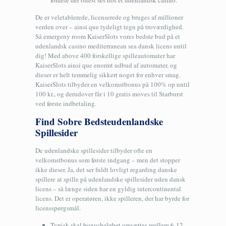
fordele der oftest ses hos et udenlandsk casino.
De er veletablerede, licenserede og bruges af millioner
verden over – ainsi que tydeligt tegn på troværdighed.
Så emergeny room KaiserSlots vores bedste bud på et
udenlandsk casino mediterranean sea dansk licens until
dig! Med above 400 forskellige spilleautomater har
KaiserSlots ainsi que enormt udbud af automater, og
dieser er helt temmelig sikkert noget for enhver smag.
KaiserSlots tilbyder en velkomstbonus på 100% op until
100 kr., og derudover får i 10 gratis moves til Starburst
ved første indbetaling.
Find Sobre Bedsteudenlandske
Spillesider
De udenlandske spillesider tilbyder ofte en
velkomstbonus som første indgang – men det stopper
ikke dieser. Ja, det ser fuldt lovligt regarding danske
spillere at spille på udenlandske spillesider uden dansk
licens – så længe siden har en gyldig intercontinental
licens. Det er operatøren, ikke spilleren, der har byrde for
licensspørgsmål.
Typisk skal bonusbeløbet omsættes mellem 6-12