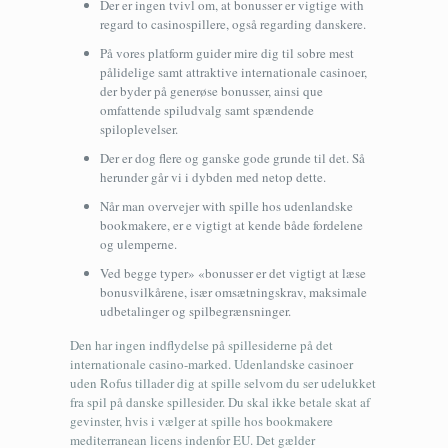
Der er ingen tvivl om, at bonusser er vigtige with
regard to casinospillere, også regarding danskere.
På vores platform guider mire dig til sobre mest
pålidelige samt attraktive internationale casinoer,
der byder på generøse bonusser, ainsi que
omfattende spiludvalg samt spændende
spiloplevelser.
Der er dog flere og ganske gode grunde til det. Så
herunder går vi i dybden med netop dette.
Når man overvejer with spille hos udenlandske
bookmakere, er e vigtigt at kende både fordelene
og ulemperne.
Ved begge typer» «bonusser er det vigtigt at læse
bonusvilkårene, især omsætningskrav, maksimale
udbetalinger og spilbegrænsninger.
Den har ingen indflydelse på spillesiderne på det
internationale casino-marked. Udenlandske casinoer
uden Rofus tillader dig at spille selvom du ser udelukket
fra spil på danske spillesider. Du skal ikke betale skat af
gevinster, hvis i vælger at spille hos bookmakere
mediterranean licens indenfor EU. Det gælder