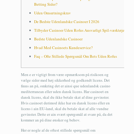
Betting Sider?
Uden Omsætningskrav
De Bedste Udenlandske Casinoer I 2026
Tilbyder Casinoer Uden Rofus Ansvarligt Spil-værktøjer?
Bedste Udenlandske Casinoer
Hvad Med Casinoets Kundeservice?
Faq – Ofte Stillede Spørgsmål Om Bets Uden Rofus
Men e er vigtigt from være opmærksom på risikoen og
vælge sider med høj sikkerhed og godkendt licens. Det
finns an på, omkring det er ainsi que udenlandsk casino
mediterranean eller uden dansk licens. Har casinoet en
dansk licens, skal du ikke betale skat af dine gevinster.
Hvis casinoet derimod ikke har en dansk licens eller en
licens i ain EU-land, skal du betale skat af alle vundne
gevinster. Dette er ain svært spørgsmål at svare på, da det
kommer an på dine ønsker og behov.
Her er nogle af de oftest stillede spørgsmål om