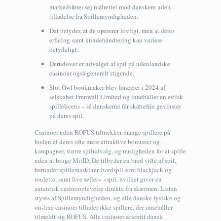
markedsfører sej målrettet mod danskere uden
tilladelse fra Spillemyndigheden.
Det betyder, at de opererer lovligt, men at deres
erfaring samt kundehåndtering kan variere
betydeligt.
Derudover er udvalget af spil på udenlandske
casinoer også generelt stigende.
Slot Owl bookmaker blev lanceret i 2024 af
selskabet Frenwall Limited og innehåller en estisk
spillelicens – så danskerne får skattefrie gevinster
på deres spil.
Casinoer uden ROFUS tiltrækker mange spillere på
boden af deres ofte mere attraktive bonusser og
kampagner, større spiludvalg, og muligheden for at spille
uden at bruge MitID. De tilbyder en bred vifte af spil,
herunder spillemaskiner, bordspil som blackjack og
roulette, samt live seller» «spil, hvilket giver en
autentisk casinooplevelse direkte fra skærmen. Listen
styres af Spillemyndigheden, og alle danske fysiske og
on-line casinoer tillader ikke spillere, der innehåller
tilmeldt sig ROFUS. Alle casinoer scientif dansk