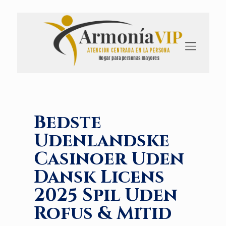
Bedste
Udenlandske
Casinoer Uden
Dansk Licens
2025 Spil Uden
Rofus & Mitid