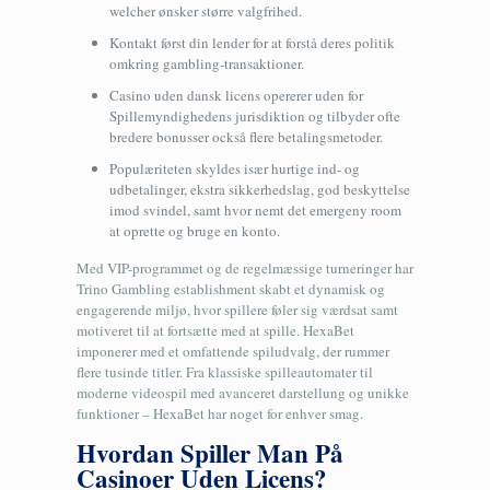
welcher ønsker større valgfrihed.
Kontakt først din lender for at forstå deres politik
omkring gambling-transaktioner.
Casino uden dansk licens opererer uden for
Spillemyndighedens jurisdiktion og tilbyder ofte
bredere bonusser också flere betalingsmetoder.
Populæriteten skyldes især hurtige ind- og
udbetalinger, ekstra sikkerhedslag, god beskyttelse
imod svindel, samt hvor nemt det emergeny room
at oprette og bruge en konto.
Med VIP-programmet og de regelmæssige turneringer har
Trino Gambling establishment skabt et dynamisk og
engagerende miljø, hvor spillere føler sig værdsat samt
motiveret til at fortsætte med at spille. HexaBet
imponerer med et omfattende spiludvalg, der rummer
flere tusinde titler. Fra klassiske spilleautomater til
moderne videospil med avanceret darstellung og unikke
funktioner – HexaBet har noget for enhver smag.
Hvordan Spiller Man På
Casinoer Uden Licens?