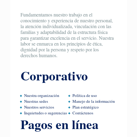
Fundamentamos nuestro trabajo en el
conocimiento y experiencia de nuestro personal,
la atención individualizada, vinculación con las
familias y adaptabilidad de la estructura física
para garantizar excelencia en el servicio. Nuestra
labor se enmarca en los principios de ética,
dignidad por la persona y respeto por los
derechos humanos.
Corporativo
Nuestra organización
Política de uso
Nuestras sedes
Manejo de la información
Nuestros servicios
Plan estratégico
Inquietudes o sugerencias
Contáctenos
Pagos en línea