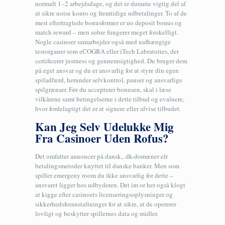
normalt 1–2 arbejdsdage, og det er durante vigtig del af
at sikre noise konto og fremtidige udbetalinger. To af de
mest eftertragtede bonusformer er no deposit bonus og
match reward – men sobre fungerer meget forskelligt.
Nogle casinoer samarbejder også med uafhængige
testorganer som eCOGRA eller iTech Labratories, der
certificerer justness og gennemsigtighed. Du bruger dem
på eget ansvar og du er ansvarlig for at styre din egen
spiladfærd, herunder selvkontrol, pauser og ansvarlige
spilgrænser. Før du accepterer bonusen, skal i læse
vilkårene samt betingelserne i dette tilbud og evaluere,
hvor fordelagtigt det er at signere eller afvise tilbudet.
Kan Jeg Selv Udelukke Mig
Fra Casinoer Uden Rofus?
Det omfatter annoncer på dansk,. dk-domæner elr
betalingsmetoder knyttet til danske banker. Men som
spiller emergeny room du ikke ansvarlig for dette –
ansvaret ligger hos udbyderen. Det im or her også klogt
at kigge efter casinoets licenseringsoplysninger og
sikkerhedsforanstaltninger for at sikre, at de opererer
lovligt og beskytter spillernes data og midler.