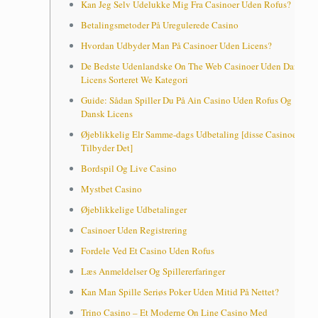
Kan Jeg Selv Udelukke Mig Fra Casinoer Uden Rofus?
Betalingsmetoder På Uregulerede Casino
Hvordan Udbyder Man På Casinoer Uden Licens?
De Bedste Udenlandske On The Web Casinoer Uden Dansk
Licens Sorteret We Kategori
Guide: Sådan Spiller Du På Ain Casino Uden Rofus Og
Dansk Licens
Øjeblikkelig Elr Samme-dags Udbetaling [disse Casinoer
Tilbyder Det]
Bordspil Og Live Casino
Mystbet Casino
Øjeblikkelige Udbetalinger
Casinoer Uden Registrering
Fordele Ved Et Casino Uden Rofus
Læs Anmeldelser Og Spillererfaringer
Kan Man Spille Seriøs Poker Uden Mitid På Nettet?
Trino Casino – Et Moderne On Line Casino Med