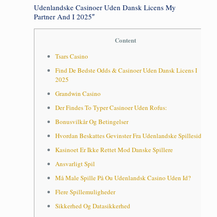
Udenlandske Casinoer Uden Dansk Licens My
Partner And I 2025″
Content
Tsars Casino
Find De Bedste Odds & Casinoer Uden Dansk Licens I
2025
Grandwin Casino
Der Findes To Typer Casinoer Uden Rofus:
Bonusvilkår Og Betingelser
Hvordan Beskattes Gevinster Fra Udenlandske Spillesider?
Kasinoet Er Ikke Rettet Mod Danske Spillere
Ansvarligt Spil
Må Male Spille På Ou Udenlandsk Casino Uden Id?
Flere Spillemuligheder
Sikkerhed Og Datasikkerhed