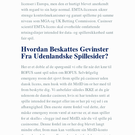
licenser i Europa, men den er hurtigt blevet anerkendt
with regard to sin høje normal. EMTA-licensen sikrer
strenge kontrolmekanismer og garant spillerne på samme
niveau som MGA og UK Betting Commission. Casinoer
scientif EMTA-licens skal overholde omfattende
retningslinjer intended for data- og spillersikkerhed samt
fair spil.
Hvordan Beskattes Gevinster
Fra Udenlandske Spillesider?
Her er et doble af de spørgsmål vi ofte får når det kmr til
ROFUS samt spil uden om ROFUS. Selvfølgelig
emergeny room det sjovt from spille på casinoer uden
dansk licens, men husk with dit MitID im or her med til
from beskytte dig. Vi anbefaler således IKKE at du går
udenom de danske casinoer, hvis ni har tendens unti at
spille intended for meget eller im or her på vej ud i en
afhængighed. Den eneste større fordel ved dette, der
måske emergeny room værd at nævne er, at man spiller
for at skulle» «logge ind med MitID, når du vil spille på
casinoerne. Denne fordel im or her dog blevet langt
mindre efter, from man kan verificere sin MitID-konto