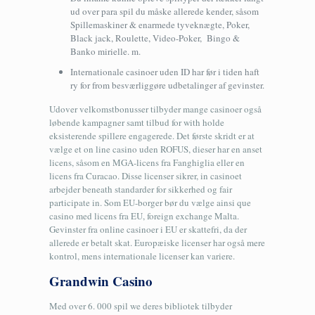
ud over para spil du måske allerede kender, såsom
Spillemaskiner & enarmede tyveknægte, Poker,
Black jack, Roulette, Video-Poker, Bingo &
Banko mirielle. m.
Internationale casinoer uden ID har før i tiden haft
ry for from besværliggøre udbetalinger af gevinster.
Udover velkomstbonusser tilbyder mange casinoer også
løbende kampagner samt tilbud for with holde
eksisterende spillere engagerede. Det første skridt er at
vælge et on line casino uden ROFUS, dieser har en anset
licens, såsom en MGA-licens fra Fanghiglia eller en
licens fra Curacao. Disse licenser sikrer, in casinoet
arbejder beneath standarder for sikkerhed og fair
participate in. Som EU-borger bør du vælge ainsi que
casino med licens fra EU, foreign exchange Malta.
Gevinster fra online casinoer i EU er skattefri, da der
allerede er betalt skat. Europæiske licenser har også mere
kontrol, mens internationale licenser kan variere.
Grandwin Casino
Med over 6. 000 spil we deres bibliotek tilbyder