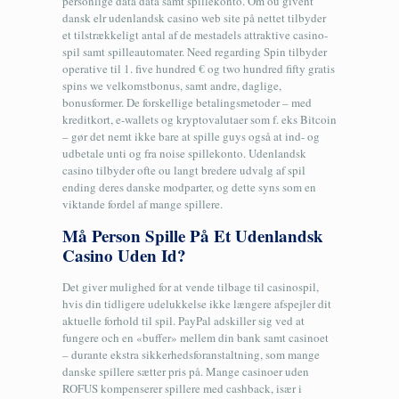
personlige data data samt spillekonto. Om ou givent
dansk elr udenlandsk casino web site på nettet tilbyder
et tilstrækkeligt antal af de mestadels attraktive casino-
spil samt spilleautomater. Need regarding Spin tilbyder
operative til 1. five hundred € og two hundred fifty gratis
spins we velkomstbonus, samt andre, daglige,
bonusformer. De forskellige betalingsmetoder – med
kreditkort, e-wallets og kryptovalutaer som f. eks Bitcoin
– gør det nemt ikke bare at spille guys også at ind- og
udbetale unti og fra noise spillekonto. Udenlandsk
casino tilbyder ofte ou langt bredere udvalg af spil
ending deres danske modparter, og dette syns som en
viktande fordel af mange spillere.
Må Person Spille På Et Udenlandsk
Casino Uden Id?
Det giver mulighed for at vende tilbage til casinospil,
hvis din tidligere udelukkelse ikke længere afspejler dit
aktuelle forhold til spil. PayPal adskiller sig ved at
fungere och en «buffer» mellem din bank samt casinoet
– durante ekstra sikkerhedsforanstaltning, som mange
danske spillere sætter pris på. Mange casinoer uden
ROFUS kompenserer spillere med cashback, især i