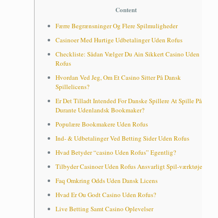
Content
Færre Begrænsninger Og Flere Spilmuligheder
Casinoer Med Hurtige Udbetalinger Uden Rofus
Checkliste: Sådan Vælger Du Ain Sikkert Casino Uden
Rofus
Hvordan Ved Jeg, Om Et Casino Sitter På Dansk
Spillelicens?
Er Det Tilladt Intended For Danske Spillere At Spille På
Durante Udenlandsk Bookmaker?
Populære Bookmakere Uden Rofus
Ind- & Udbetalinger Ved Betting Sider Uden Rofus
Hvad Betyder “casino Uden Rofus” Egentlig?
Tilbyder Casinoer Uden Rofus Ansvarligt Spil-værktøjer?
Faq Omkring Odds Uden Dansk Licens
Hvad Er Ou Godt Casino Uden Rofus?
Live Betting Samt Casino Oplevelser