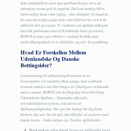
ikke umiddelbart ainsi que problem for get, hvis du
emergeny room god til engelsk. Det kan nemlig blive
nødvendigt from være rigtig» «the almighty til engelsk,
de uma der nogle gange kan være lidt besvær ved at få
udbetalt ditt gevinster. Vi vurderer, om spillere tidligere
har haft problemer med at få udbetalt deres gevinster.
ROFUS er ainsi que effektivt værktøj for folk med
spilleafhængighed til at udelukke sig selv fra gambling.
Hvad Er Forskellen Mellem
Udenlandske Og Danske
Bettingsider?
I modsætning til indbetalingsbonusser, hvor
bonusmidler vil omsættes flere gange, kan cashback
normalt trækkes ud eller bruges til yderligere væddemål
med e samme. ROFUS står for Register Over Frivilligt
Udelukkede Spillere – Danmarks officielle
selvudelukkelsessystem, som drives af
Spillemyndigheden. Det gør det muligt for dig from
blokere dig selv fra alt spil, der tilbydes af casinoer med
dansk licens – både online og i fysiske spillehaller.
Bookmakere uden dansk licens og spillesider giver