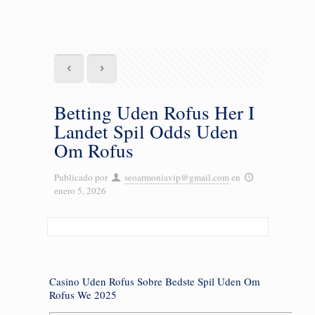
Betting Uden Rofus Her I
Landet Spil Odds Uden
Om Rofus
Publicado por
seoarmoniavip@gmail.com
en
enero 5, 2026
Casino Uden Rofus Sobre Bedste Spil Uden Om
Rofus We 2025