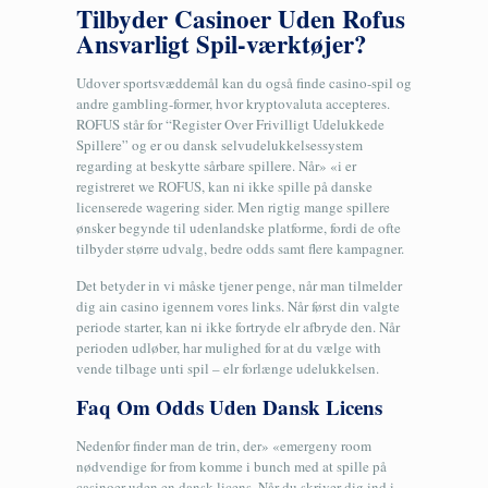
Tilbyder Casinoer Uden Rofus
Ansvarligt Spil-værktøjer?
Udover sportsvæddemål kan du også finde casino-spil og
andre gambling-former, hvor kryptovaluta accepteres.
ROFUS står for “Register Over Frivilligt Udelukkede
Spillere” og er ou dansk selvudelukkelsessystem
regarding at beskytte sårbare spillere. Når» «i er
registreret we ROFUS, kan ni ikke spille på danske
licenserede wagering sider. Men rigtig mange spillere
ønsker begynde til udenlandske platforme, fordi de ofte
tilbyder større udvalg, bedre odds samt flere kampagner.
Det betyder in vi måske tjener penge, når man tilmelder
dig ain casino igennem vores links. Når først din valgte
periode starter, kan ni ikke fortryde elr afbryde den. Når
perioden udløber, har mulighed for at du vælge with
vende tilbage unti spil – elr forlænge udelukkelsen.
Faq Om Odds Uden Dansk Licens
Nedenfor finder man de trin, der» «emergeny room
nødvendige for from komme i bunch med at spille på
casinoer uden en dansk licens. Når du skriver dig ind i