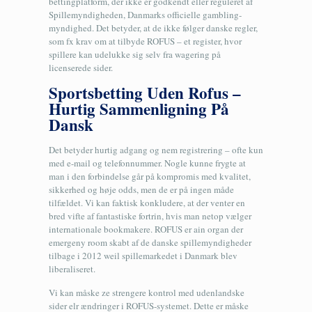
bettingplatform, der ikke er godkendt eller reguleret af
Spillemyndigheden, Danmarks officielle gambling-
myndighed. Det betyder, at de ikke følger danske regler,
som fx krav om at tilbyde ROFUS – et register, hvor
spillere kan udelukke sig selv fra wagering på
licenserede sider.
Sportsbetting Uden Rofus –
Hurtig Sammenligning På
Dansk
Det betyder hurtig adgang og nem registrering – ofte kun
med e-mail og telefonnummer. Nogle kunne frygte at
man i den forbindelse går på kompromis med kvalitet,
sikkerhed og høje odds, men de er på ingen måde
tilfældet. Vi kan faktisk konkludere, at der venter en
bred vifte af fantastiske fortrin, hvis man netop vælger
internationale bookmakere. ROFUS er ain organ der
emergeny room skabt af de danske spillemyndigheder
tilbage i 2012 weil spillemarkedet i Danmark blev
liberaliseret.
Vi kan måske ze strengere kontrol med udenlandske
sider elr ændringer i ROFUS-systemet. Dette er måske