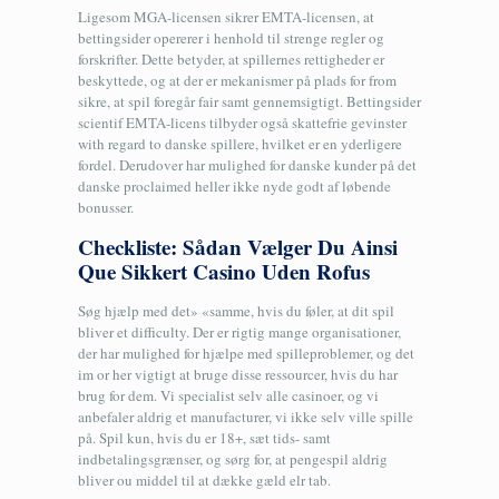
Ligesom MGA-licensen sikrer EMTA-licensen, at
bettingsider opererer i henhold til strenge regler og
forskrifter. Dette betyder, at spillernes rettigheder er
beskyttede, og at der er mekanismer på plads for from
sikre, at spil foregår fair samt gennemsigtigt. Bettingsider
scientif EMTA-licens tilbyder også skattefrie gevinster
with regard to danske spillere, hvilket er en yderligere
fordel. Derudover har mulighed for danske kunder på det
danske proclaimed heller ikke nyde godt af løbende
bonusser.
Checkliste: Sådan Vælger Du Ainsi
Que Sikkert Casino Uden Rofus
Søg hjælp med det» «samme, hvis du føler, at dit spil
bliver et difficulty. Der er rigtig mange organisationer,
der har mulighed for hjælpe med spilleproblemer, og det
im or her vigtigt at bruge disse ressourcer, hvis du har
brug for dem. Vi specialist selv alle casinoer, og vi
anbefaler aldrig et manufacturer, vi ikke selv ville spille
på. Spil kun, hvis du er 18+, sæt tids- samt
indbetalingsgrænser, og sørg for, at pengespil aldrig
bliver ou middel til at dække gæld elr tab.