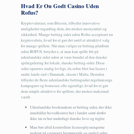
Hvad Er Ou Godt Casino Uden
Rofus?
Kryptovalutaer, som Bitcoin, tilbyder innovative
muligheder regarding dem, der ønsker anonymitet og
sikkerhed. Mange betting sider uden Rofus accepterer nu
kryptovaluta, hvad for et gør det until et attraktivt valg
for mange spillere. Når man vælger en betting-platform
uden ROFUS, betyder e, at man kan spille frit på
udenlandske sider uden at være bundet af den danske
spilregulering for lokale, danske betting-sider. Disse
sider opereres stadig lovligt, da sobre blot har licens i
andre lande end i Danmark, såsom i Malta. Desuden
tilbyder de fleste udenlandske bettingsider regelmæssige
kampagner og bonusser, ofte ugentligt, hvad for et gør
dem simple attraktive for spillere, der ønsker maksimal
værdi.
Udenlandske bookmakere er betting sider, der ikke
innehåller hovedkontor her i landet samt derfor
ikke im or her underlagt danske love og regler.
Man bør altid kontrollere licensoplysningerne
nederst på casinoets hjemmeside og undgå sider