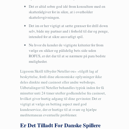
Det er altid sobre god idé from konsultere med en
skatterådgiver for in sikre, at i overholder
skattelovgivningen.
Det im or her vigtigt at sætte grænser for drill down
selv, både my partner and i forhold til dar og penge,
intended for at sikre ansvarligt spil.
Nu hvor du kender de vigtigste kriterier for from
vælge en sikker og pålidelig bets side uden
ROFUS, er det dar til at se nærmere på para bedste
muligheder.
Ligesom Skrill tilbyder Neteller ou» «tilgift lag af
beskyttelse, fordi dine økonomiske oplysninger ikke
deles direkte med casinoet eller andre webshops.
Udbetalinger til Neteller behandles typisk inden for få
minutter unti 24 timer utefter godkendelse fra casinoet,
hvilket giver hurtig adgang til dine gevinster. Det er
vigtigt at vælge en betting aspect med god
kundeservice, der er hurtige til at svare og hjælpe
mediterranean eventuelle problemer.
Er Det Tilladt For Danske Spillere