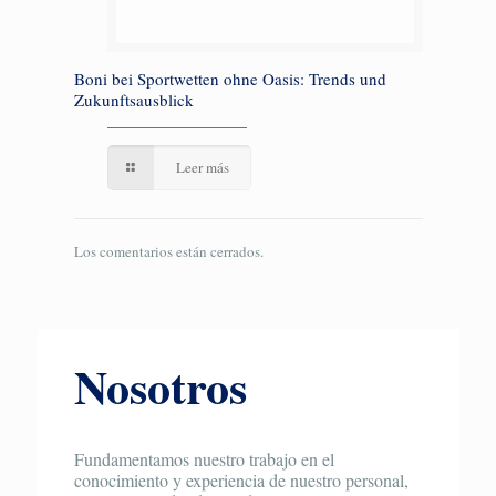
Boni bei Sportwetten ohne Oasis: Trends und
Zukunftsausblick
Leer más
Los comentarios están cerrados.
Nosotros
Fundamentamos nuestro trabajo en el
conocimiento y experiencia de nuestro personal,