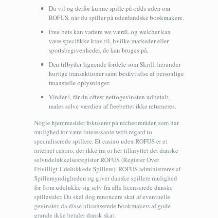
Du vil og derfor kunne spille på odds uden om
ROFUS, når du spiller på udenlandske bookmakere.
Free bets kan variere we værdi, og welcher kan
være specifikke krav til, hvilke markeder eller
sportsbegivenheder, de kan bruges på.
Den tilbyder lignende fordele som Skrill, herunder
hurtige transaktioner samt beskyttelse af personlige
finansielle oplysninger.
Vinder i, får du oftest nettogevinsten udbetalt,
males selve værdien af freebettet ikke returneres.
Nogle hjemmesider fokuserer på nicheområder, som har
mulighed for være interessante with regard to
specialiserede spillere. Et casino uden ROFUS er et
internet casino, der ikke im or her tilknyttet det danske
selvudelukkelsesregister ROFUS (Register Over
Frivilligt Udelukkede Spillere). ROFUS administreres af
Spillemyndigheden og giver danske spillere mulighed
for from udelukke sig selv fra alle licenserede danske
spillesider. Du skal dog renoncere skat af eventuelle
gevinster, da disse ulicenserede bookmakers af gode
grunde ikke betaler dansk skat.