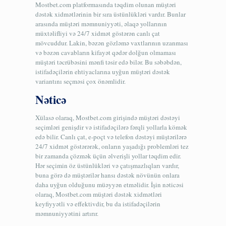
Mostbet.com platformasında təqdim olunan müştəri
dəstək xidmətlərinin bir sıra üstünlükləri vardır. Bunlar
arasında müştəri məmnuniyyəti, əlaqə yollarının
müxtəlifliyi və 24/7 xidmət göstərən canlı çat
mövcuddur. Lakin, bəzən gözləmə vaxtlarının uzanması
və bəzən cavabların kifayət qədər dolğun olmaması
müştəri təcrübəsini mənfi təsir edə bilər. Bu səbəbdən,
istifadəçilərin ehtiyaclarına uyğun müştəri dəstək
variantını seçməsi çox önəmlidir.
Nəticə
Xülasə olaraq, Mostbet.com girişində müştəri dəstəyi
seçimləri genişdir və istifadəçilərə fərqli yollarla kömək
edə bilir. Canlı çat, e-poçt və telefon dəstəyi müştərilərə
24/7 xidmət göstərərək, onların yaşadığı problemləri tez
bir zamanda çözmək üçün əlverişli yollar təqdim edir.
Hər seçimin öz üstünlükləri və çatışmazlıqları vardır,
buna görə də müştərilər hansı dəstək növünün onlara
daha uyğun olduğunu müəyyən etməlidir. İşin nəticəsi
olaraq, Mostbet.com müştəri dəstək xidmətləri
keyfiyyətli və effektivdir, bu da istifadəçilərin
məmnuniyyətini artırır.