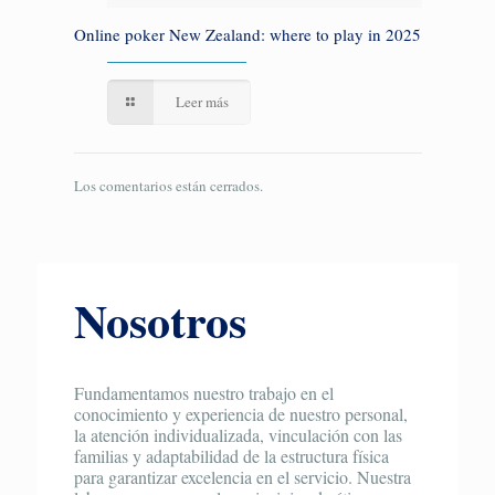
Online poker New Zealand: where to play in 2025
Leer más
Los comentarios están cerrados.
Nosotros
Fundamentamos nuestro trabajo en el
conocimiento y experiencia de nuestro personal,
la atención individualizada, vinculación con las
familias y adaptabilidad de la estructura física
para garantizar excelencia en el servicio. Nuestra