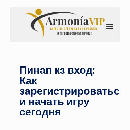
Пинап кз вход:
Как
зарегистрироваться
и начать игру
сегодня