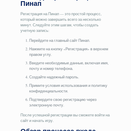
Пинап
Регистрация на Пинап — это простой процесс,
который можно завершить всего за несколько
минут. Следуйте этим шагам, чтобы создать
учетную запись:
Перейдите на главный сайт Пинап.
Нажмите на кнопку «Регистрация» в верхнем
правом углу.
Введите необходимые данные, включая имя,
почту и номер телефона.
Создайте надежный пароль.
Примите условия использования и политику
конфиденциальности.
Подтвердите свою регистрацию через
электронную почту.
После успешной регистрации вы сможете войти на
сайт и начать игру.